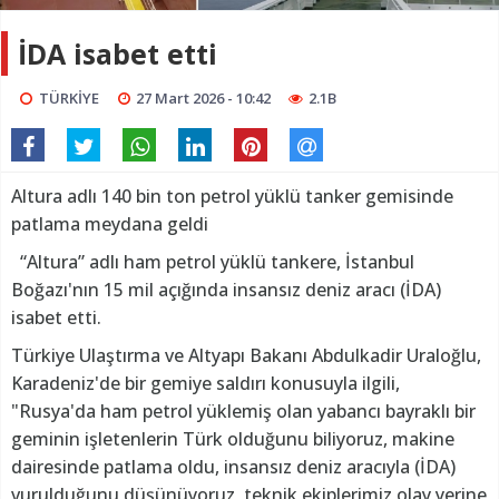
İDA isabet etti
TÜRKİYE
27 Mart 2026 - 10:42
2.1B
Altura adlı 140 bin ton petrol yüklü tanker gemisinde
patlama meydana geldi
“Altura” adlı ham petrol yüklü tankere, İstanbul
Boğazı'nın 15 mil açığında insansız deniz aracı (İDA)
isabet etti.
Türkiye Ulaştırma ve Altyapı Bakanı Abdulkadir Uraloğlu,
Karadeniz'de bir gemiye saldırı konusuyla ilgili,
"Rusya'da ham petrol yüklemiş olan yabancı bayraklı bir
geminin işletenlerin Türk olduğunu biliyoruz, makine
dairesinde patlama oldu, insansız deniz aracıyla (İDA)
vurulduğunu düşünüyoruz, teknik ekiplerimiz olay yerine