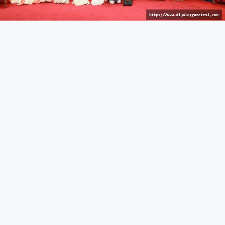
İzleyici keyif dolu anlar yaşadı
KÜLTÜR & SANAT
27 Mart 2026 - 10:44
370
İskele’de Kıbrıs manileri okundu, tatlı atışmalar yapıldı,
çocuk dansçılar sahne aldı
İskele Belediyesi tarafından düzenlenen 15. Kültür &
Sanat Günleri, kahve keyfi ve Kıbrıs manileri/atışma
gecesi ile devam etti.
İskele Belediyesi Kültür Evi’nde gerçekleştirilen etkinlikte
katılımcılara ücretsiz kahve ikramı yapıldı. Kahve
eşliğinde yapılan sohbetlerin samimi atmosferi dikkat
çekerken, etkinlik yoğun ilgi gördü.
İskele Atatürk Kültür Merkezi’nde düzenlenen Kıbrıs