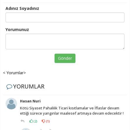
Adınız Soyadınız
Yorumunuz
Gönder
< Yorumlar>
YORUMLAR
Hasan Nuri
Kötü Siyaset Pahalılık Ticari kısıtlamalar ve İflaslar devam
ettiği sürece yangınlar maalesef artmaya devam edecektir !
(
2
)
(
1
)