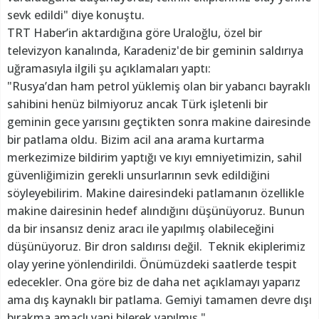
sevk edildi" diye konuştu.
TRT Haber’in aktardığına göre Uraloğlu, özel bir
televizyon kanalında, Karadeniz'de bir geminin saldırıya
uğramasıyla ilgili şu açıklamaları yaptı:
"Rusya’dan ham petrol yüklemiş olan bir yabancı bayraklı
sahibini henüz bilmiyoruz ancak Türk işletenli bir
geminin gece yarısını geçtikten sonra makine dairesinde
bir patlama oldu. Bizim acil ana arama kurtarma
merkezimize bildirim yaptığı ve kıyı emniyetimizin, sahil
güvenliğimizin gerekli unsurlarının sevk edildiğini
söyleyebilirim. Makine dairesindeki patlamanın özellikle
makine dairesinin hedef alındığını düşünüyoruz. Bunun
da bir insansız deniz aracı ile yapılmış olabileceğini
düşünüyoruz. Bir dron saldırısı değil. Teknik ekiplerimiz
olay yerine yönlendirildi. Önümüzdeki saatlerde tespit
edecekler. Ona göre biz de daha net açıklamayı yaparız
ama dış kaynaklı bir patlama. Gemiyi tamamen devre dışı
bırakma amaçlı yani bilerek yapılmış."