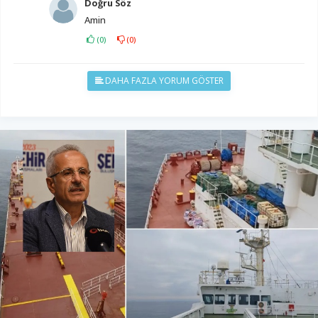
Doğru Söz
Amin
(
0
)
(
0
)
DAHA FAZLA YORUM GÖSTER