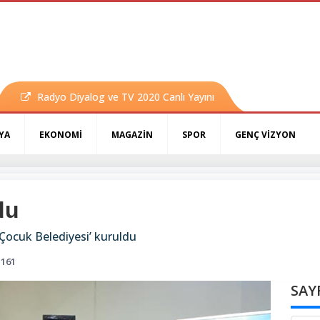
Radyo Diyalog ve TV 2020 Canlı Yayını
YA
EKONOMİ
MAGAZİN
SPOR
GENÇ VİZYON
du
‘Çocuk Belediyesi’ kuruldu
161
SAY