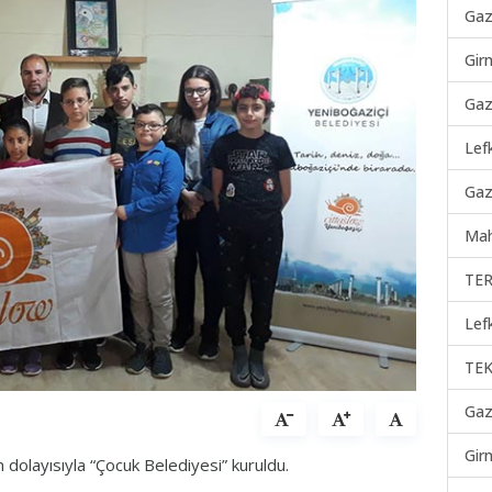
Gaz
Gir
Gaz
Lef
Gaz
Mah
TER
Lef
TEK
Gaz
Gir
dolayısıyla “Çocuk Belediyesi” kuruldu.