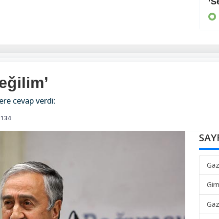
Arayan, soran olmadı
‘S
KIBRIS
eğilim’
lere cevap verdi:
134
SAY
Gaz
Gir
Gaz