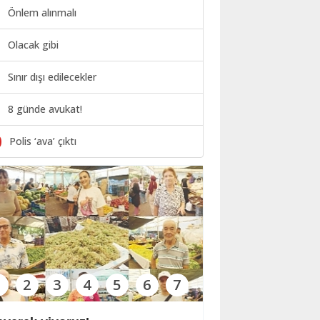
Önlem alınmalı
Olacak gibi
Sınır dışı edilecekler
8 günde avukat!
0
Polis ‘ava’ çıktı
1
2
3
4
5
6
7