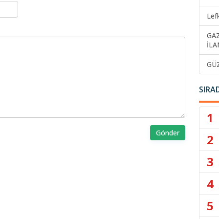
Lef
GA
İLA
GÜ
SIRA
1
Gönder
2
3
4
5