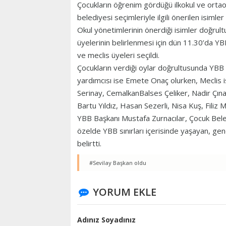
Çocukların öğrenim gördüğü ilkokul ve orta
belediyesi seçimleriyle ilgili önerilen isimle
Okul yönetimlerinin önerdiği isimler doğrult
üyelerinin belirlenmesi için dün 11.30’da Y
ve meclis üyeleri seçildi.
Çocukların verdiği oylar doğrultusunda YBB 
yardımcısı ise Emete Onaç olurken, Meclis
Serinay, CemalkanBalses Çeliker, Nadir Çına
Bartu Yıldız, Hasan Sezerli, Nisa Kuş, Filiz 
YBB Başkanı Mustafa Zurnacılar, Çocuk Beled
özelde YBB sınırları içerisinde yaşayan, ge
belirtti.
#Sevilay Başkan oldu
YORUM EKLE
Adınız Soyadınız