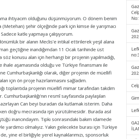
Gaz
Cel
No:
ıtlama ihtiyacım olduğunu düşünmüyorum. O dönem benim
 (Metehan) şehir ölçeğinde park için kimse ile yarışmacı
Gaz
. Sadece katkı yapmaya çalışıyorum.
202
nümlük bir alanın Meclis’e intikal ettirilerek yeşil alana
Lef
aman geçtiğine inandığımdan 11 Ocak tarihinde üst
no:
 söz konusu alan için herhangi bir projenin yapılmadığı,
se ihale aşamasında olduğu ve Türkiye finansmanı ile
Gaz
erine Cumhurbaşkanlığı olarak, diğer projenin de müellifi
202
lan için ön proje hazırlanmasını sağladım.
Cel
ığı toplantıda projenin müellifi mimar tarafından takdim
er. Cumhurbaşkanlığı’nın resmî sayfasında paylaşılan
Gir
 hazırlayan Can beyi buradan da kutlamak isterim. Daha
Lef
eken doğru mecrasında işin yürütülmesidir. Burada asıl
ştüğü inancındayım. Tıpkı sonrasındaki bakım idamede
GA
yle yardımcı olmalıyız. Yakın gelecekte burası için Türkiye
İLA
de, yine el birliğiyle yerel kaynaklarımızı, sponsorluk