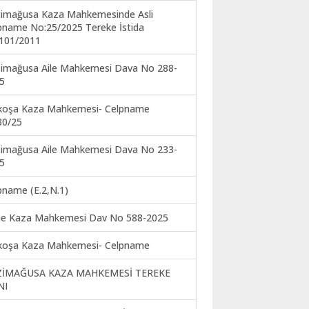
imağusa Kaza Mahkemesinde Asli
pname No:25/2025 Tereke İstida
101/2011
imağusa Aile Mahkemesi Dava No 288-
5
koşa Kaza Mahkemesi- Celpname
30/25
imağusa Aile Mahkemesi Dava No 233-
5
pname (E.2,N.1)
ne Kaza Mahkemesi Dav No 588-2025
koşa Kaza Mahkemesi- Celpname
ZİMAĞUSA KAZA MAHKEMESİ TEREKE
NI