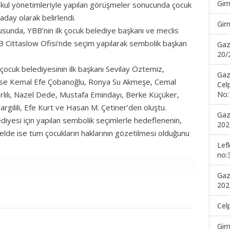
Gir
okul yönetimleriyle yapılan görüşmeler sonucunda çocuk
r aday olarak belirlendi.
Gir
usunda, YBB’nin ilk çocuk belediye başkanı ve meclis
BB Cittaslow Ofisi’nde seçim yapılarak sembolik başkan
Gaz
20/
çocuk belediyesinin ilk başkanı Sevilay Öztemiz,
Gaz
 ise Kemal Efe Çobanoğlu, Ronya Su Akmeşe, Cemal
Cel
No:
rlılı, Nazel Dede, Mustafa Emindayı, Berke Küçüker,
Margilili, Efe Kurt ve Hasan M. Çetiner’den oluştu.
Gaz
iyesi için yapılan sembolik seçimlerle hedeflenenin,
202
nelde ise tüm çocukların haklarının gözetilmesi olduğunu
Lef
no:
Gaz
202
Cel
Gir