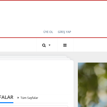
ÜYE OL
GİRİŞ YAP
FALAR
Tüm Sayfalar