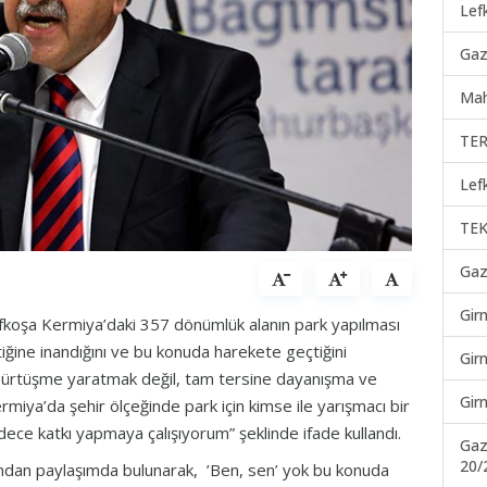
Lef
Gaz
Mah
TER
Lef
TEK
Gaz
Gir
koşa Kermiya’daki 357 dönümlük alanın park yapılması
ine inandığını ve bu konuda harekete geçtiğini
Gir
 sürtüşme yaratmak değil, tam tersine dayanışma ve
Gir
Kermiya’da şehir ölçeğinde park için kimse ile yarışmacı bir
dece katkı yapmaya çalışıyorum” şeklinde ifade kullandı.
Gaz
20/
dan paylaşımda bulunarak, ’Ben, sen’ yok bu konuda