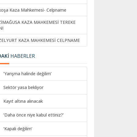
koşa Kaza Mahkemesi- Celpname
ZİMAĞUSA KAZA MAHKEMESİ TEREKE
NI
ZELYURT KAZA MAHKEMESİ CELPNAME
DAKİ
HABERLER
‘Yarışma halinde değilim’
Sektör yasa bekliyor
Kayıt altına alınacak
‘Daha önce niye kabul ettiniz?’
‘Kapalı değilim’