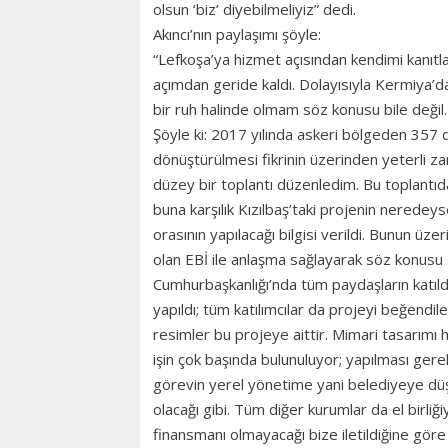
olsun ‘biz’ diyebilmeliyiz” dedi.
Akıncı’nın paylaşımı şöyle:
“Lefkoşa’ya hizmet açısından kendimi kan
açımdan geride kaldı. Dolayısıyla Kermiya’da
bir ruh halinde olmam söz konusu bile değil
Şöyle ki: 2017 yılında askeri bölgeden 357 dö
dönüştürülmesi fikrinin üzerinden yeterli z
düzey bir toplantı düzenledim. Bu toplantıda
buna karşılık Kızılbaş’taki projenin neredey
orasının yapılacağı bilgisi verildi. Bunun üz
olan EBİ ile anlaşma sağlayarak söz konusu a
Cumhurbaşkanlığı’nda tüm paydaşların katıld
yapıldı; tüm katılımcılar da projeyi beğendil
resimler bu projeye aittir. Mimari tasarımı
işin çok başında bulunuluyor; yapılması ger
görevin yerel yönetime yani belediyeye dü
olacağı gibi. Tüm diğer kurumlar da el birliği
finansmanı olmayacağı bize iletildiğine göre 