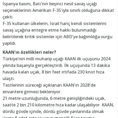
İspanya basını, Batı'nın beşinci nesil savaş uçağı
seçeneklerinin Amerikan F-35'iyle sınırlı olduğuna dikkat
çekti.
F-35 kullanan ülkelerin, İsrail hariç kendi sistemlerini
savaş uçağına entegre etme hakkı bulunmadığı
belirtilerek kritik sistemler için ABD'ye bağımlılığa vurgu
yapıldı.
KAAN'ın özellikleri neler?
Türkiye'nin milli muharip uçağı KAAN ilk uçuşunu 2024
yılında başarıyla gerçekleştirdi. İlk uçuşunda 13 dakika
havada kalan uçak, 8 bin feet irtifada 230 knot hıza
ulaştı.
Testlerinin süreceği açıklanan KAAN'ın 2028'de
envantere girmesi bekleniyor.
21 metre uzunluğunda, 6 metre genişliğindeki uçak,
saatte 2 bin 210 kilometre hıza kadar ulaşabiliyor. KAAN,
dördü gövde içinde, dördü gövde yanlarında olmak
üzere 8 adet orta ve uzun menzilli füze taşıma