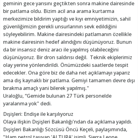
geminin gece yarısını geçtikten sonra makine dairesinde
bir patlama oldu. Bizim acil ana arama kurtarma
merkezimize bildirim yaptığı ve kıyı emniyetimizin, sahil
güvenliğimizin gerekli unsurlarının sevk edildiğini
söyleyebilirim. Makine dairesindeki patlamanın özellikle
makine dairesinin hedef alındığını düşünüyoruz. Bunun
da bir insansız deniz aracı ile yapılmış olabileceğini
düşünüyoruz. Bir dron saldırısı değil. Teknik ekiplerimiz
olay yerine yönlendirildi. Önümüzdeki saatlerde tespit
edecekler. Ona göre biz de daha net açıklamayı yaparız
ama dış kaynaklı bir patlama. Gemiyi tamamen devre dışı
bırakma amaçlı yani bilerek yapılmış."
Uraloğlu, “Gemide bulunan 27 Türk personelde
yaralanma yok" dedi.
Dışişleri: Endişe ile karşılıyoruz
Olaya ilişkin Dışişleri Bakanlığı'ndan da açıklama yapıldı.
Dışişleri Bakanlığı Sözcüsü Öncü Keçeli, paylaşımında,
"Ham petrol taşıyan 'ALTURA' isimli, Sierra Leone