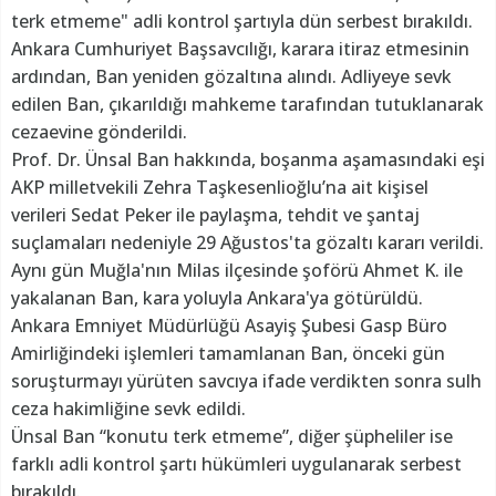
terk etmeme" adli kontrol şartıyla dün serbest bırakıldı.
Ankara Cumhuriyet Başsavcılığı, karara itiraz etmesinin
ardından, Ban yeniden gözaltına alındı. Adliyeye sevk
edilen Ban, çıkarıldığı mahkeme tarafından tutuklanarak
cezaevine gönderildi.
Prof. Dr. Ünsal Ban hakkında, boşanma aşamasındaki eşi
AKP milletvekili Zehra Taşkesenlioğlu’na ait kişisel
verileri Sedat Peker ile paylaşma, tehdit ve şantaj
suçlamaları nedeniyle 29 Ağustos'ta gözaltı kararı verildi.
Aynı gün Muğla'nın Milas ilçesinde şoförü Ahmet K. ile
yakalanan Ban, kara yoluyla Ankara'ya götürüldü.
Ankara Emniyet Müdürlüğü Asayiş Şubesi Gasp Büro
Amirliğindeki işlemleri tamamlanan Ban, önceki gün
soruşturmayı yürüten savcıya ifade verdikten sonra sulh
ceza hakimliğine sevk edildi.
Ünsal Ban “konutu terk etmeme”, diğer şüpheliler ise
farklı adli kontrol şartı hükümleri uygulanarak serbest
bırakıldı.