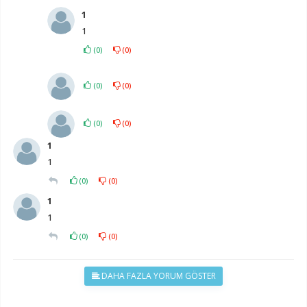
1
1
(
0
)
(
0
)
(
0
)
(
0
)
(
0
)
(
0
)
1
1
(
0
)
(
0
)
1
1
(
0
)
(
0
)
DAHA FAZLA YORUM GÖSTER