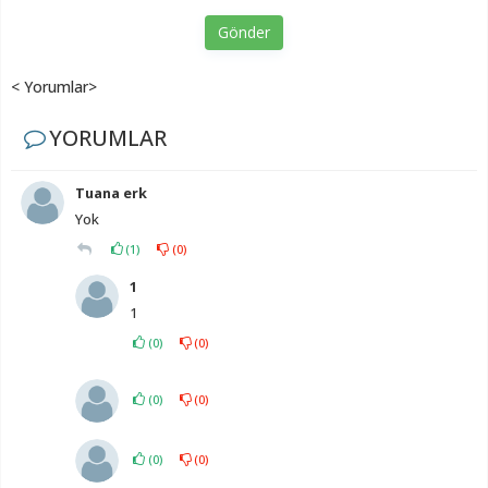
Gönder
< Yorumlar>
YORUMLAR
Tuana erk
Yok
(
1
)
(
0
)
1
1
(
0
)
(
0
)
(
0
)
(
0
)
(
0
)
(
0
)