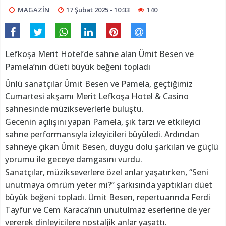
MAGAZİN
17 Şubat 2025 - 10:33
140
Lefkoşa Merit Hotel’de sahne alan Ümit Besen ve
Pamela’nın düeti büyük beğeni topladı
Ünlü sanatçılar Ümit Besen ve Pamela, geçtiğimiz
Cumartesi akşamı Merit Lefkoşa Hotel & Casino
sahnesinde müzikseverlerle buluştu.
Gecenin açılışını yapan Pamela, şık tarzı ve etkileyici
sahne performansıyla izleyicileri büyüledi. Ardından
sahneye çıkan Ümit Besen, duygu dolu şarkıları ve güçlü
yorumu ile geceye damgasını vurdu.
Sanatçılar, müzikseverlere özel anlar yaşatırken, “Seni
unutmaya ömrüm yeter mi?” şarkısında yaptıkları düet
büyük beğeni topladı. Ümit Besen, repertuarında Ferdi
Tayfur ve Cem Karaca’nın unutulmaz eserlerine de yer
vererek dinleyicilere nostaljik anlar yaşattı.