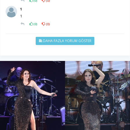
(
0
)
(
0
)
1
1
(
0
)
(
0
)
DAHA FAZLA YORUM GÖSTER