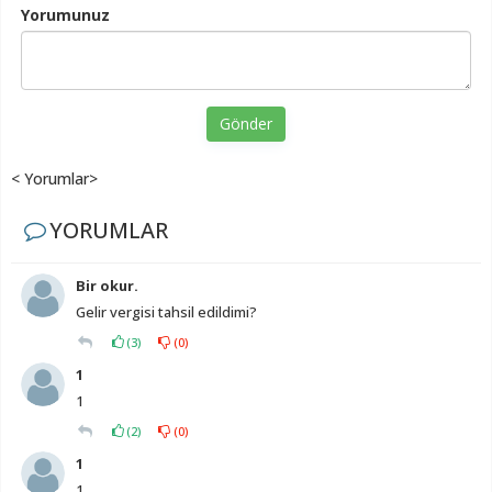
Yorumunuz
Gönder
< Yorumlar>
YORUMLAR
Bir okur.
Gelir vergisi tahsil edildimi?
(
3
)
(
0
)
1
1
(
2
)
(
0
)
1
1