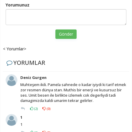
Yorumunuz
Gönder
< Yorumlar>
YORUMLAR
Deniz Gurgen
Muhteşem ikili. Pamela sahnede o kadar iyiydi ki tarif etmek
zor resmen dünya starı. Muthis bir enerji ve kusursuz bir
ses. Umit besen ile birlikte izlemek cok degerliydi tadi
damagimizda kaldi umarim tekrar gelirler.
(
2
)
(
0
)
1
1