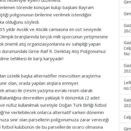
esi nedeniyle eylem düzenledi.
Gir
düzenlenen törende konuşan kulüp başkanı Bayram
Gir
iği poligonunun birilerine verilmek istendiğini
aka olduğunu söyledi.
Gaz
 yıldır Avcılık ve Atıcılık camiasına en üst seviyede
20/
 Olimpik branşlarında birçok milli sporcunun yetişmesine
Gaz
çok önemli atış organizasyonlarına ev sahipliği yapan
Cel
u durumundaki Girne Raif R. Denktaş Atış Poligonumuz
No:
lme tehlikesi ile karşı karşıyadır!
Gaz
202
ndan üstelik başka alternatifler mevcutken araştırma
Lef
nır olan, orada yapılan atışlara emniyet
no:
mek amacı ile (resmi yazışma evrakı resim olarak
r Bakanlığına devredilen yaklaşık 9 dönümlük (2 adet
Gaz
pil ve nüfuz kullanılmak suretiyle Doğan Türk Birliği futbol
202
iği’ne verilebilecek onlarca alternatif varken dönemin
Cel
muza sınır olan parsellerin poligonumuza zarar vereceği
i futbol kulübünün de bu parsellerde ısrarcı olmasına
Gir