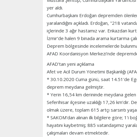
Mustafa Şentop, Cumhurbaşkanı Yardımcısı 
yer aldı.
Cumhurbaşkanı Erdoğan depremden ölenlerin s
yaralandığını açıkladı. Erdoğan, "218 vatan
içlerinde 3 ağır hastamız var. Enkazdan kurta
İzmir’de halen 9 binada arama kurtarma çal
Deprem bölgesinde incelemelerde bulunmak
AFAD Koordanisyon Merkezi’nde depremdeki 
AFAD’tan yeni açıklama
Afet ve Acil Durum Yönetimi Başkanlığı (AFAD)
* 30.10.2020 Cuma günü, saat 14.51'de Ege 
deprem meydana gelmiştir.
* Yerin 16,54 km derininde meydana gelen de
Seferihisar ilçesine uzaklığı 17,26 km’dir.
olmak üzere, toplam 615 artçı sarsıntı yaşa
* SAKOM'dan alınan ilk bilgilere göre; 1'i
hayatını kaybetmiş; 885 vatandaşımız yaral
çalışmaları devam etmektedir.