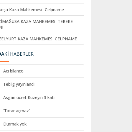
koşa Kaza Mahkemesi- Celpname
ZİMAĞUSA KAZA MAHKEMESİ TEREKE
NI
ZELYURT KAZA MAHKEMESİ CELPNAME
DAKİ
HABERLER
Acı bilanço
Tebliğ yayınlandı
Asgari ücret Kuzeyin 3 katı
‘Tatar açmaz’
Durmak yok