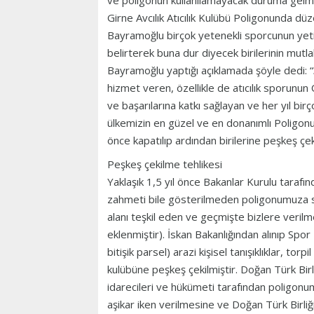
ve poligonun kullanılamayacak duruma gelm
Girne Avcılık Atıcılık Kulübü Poligonunda 
Bayramoğlu birçok yetenekli sporcunun yetişt
belirterek buna dur diyecek birilerinin mutl
Bayramoğlu yaptığı açıklamada şöyle dedi: “35
hizmet veren, özellikle de atıcılık sporunun
ve başarılarına katkı sağlayan ve her yıl bir
ülkemizin en güzel ve en donanımlı Poligon
önce kapatılıp ardından birilerine peşkeş çeki
Peşkeş çekilme tehlikesi
Yaklaşık 1,5 yıl önce Bakanlar Kurulu tarafı
zahmeti bile gösterilmeden poligonumuza sı
alanı teşkil eden ve geçmişte bizlere veril
eklenmiştir). İskan Bakanlığından alınıp Spo
bitişik parsel) arazi kişisel tanışıklıklar, tor
kulübüne peşkeş çekilmiştir. Doğan Türk Birl
idarecileri ve hükümeti tarafından poligonu
aşikar iken verilmesine ve Doğan Türk Birliğ