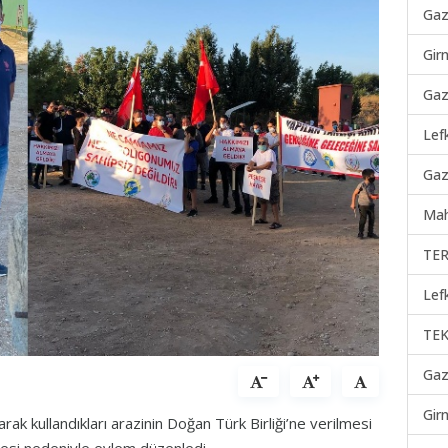
Gaz
Gir
Gaz
Lef
Gaz
Mah
TER
Lef
TEK
Gaz
Gir
larak kullandıkları arazinin Doğan Türk Birliği’ne verilmesi