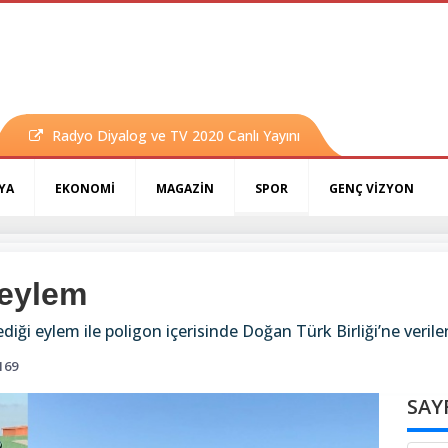
Radyo Diyalog ve TV 2020 Canlı Yayını
YA
EKONOMİ
MAGAZİN
SPOR
GENÇ VİZYON
 eylem
lediği eylem ile poligon içerisinde Doğan Türk Birliği’ne verile
169
SAY