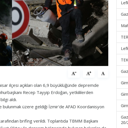
Lef
Gaz
Mah
TER
Lef
TEK
Gaz
Gir
isar ilçesi açıkları olan 6,9 büyüklüğünde depremde
mhurbaşkanı Recep Tayyip Erdoğan, yetkililerden
Gir
ilgi aldı.
Gir
 bulunmak üzere geldiği İzmir'de AFAD Koordanisyon
Gaz
arafından brifing verildi. Toplantıda TBMM Başkanı
20/