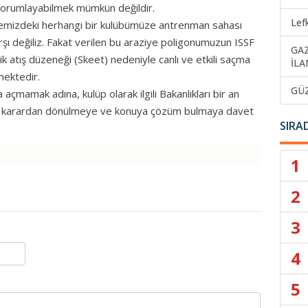
 yorumlayabilmek mümkün değildir.
Lef
lkemizdeki herhangi bir kulübümüze antrenman sahası
rşı değiliz. Fakat verilen bu araziye poligonumuzun ISSF
GA
ik atış düzeneği (Skeet) nedeniyle canlı ve etkili saçma
İLA
mektedir.
GÜ
 açmamak adına, kulüp olarak ilgili Bakanlıkları bir an
ış karardan dönülmeye ve konuya çözüm bulmaya davet
SIRA
1
2
3
4
5