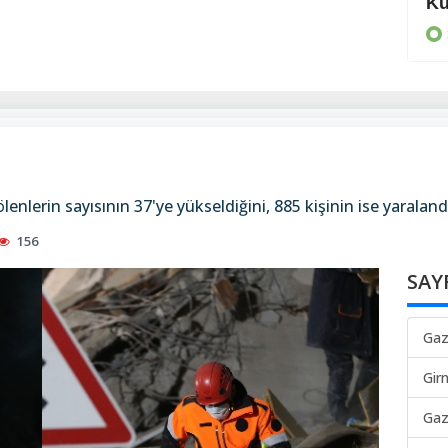
Ödüller verildi
Kü
SPOR
rin sayısının 37'ye yükseldiğini, 885 kişinin ise yaralandı
156
SAY
Gaz
Gir
Gaz