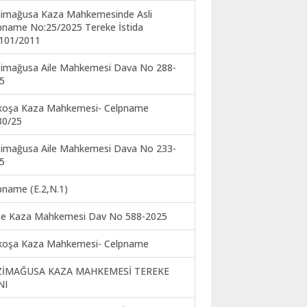
imağusa Kaza Mahkemesinde Asli
pname No:25/2025 Tereke İstida
101/2011
imağusa Aile Mahkemesi Dava No 288-
5
koşa Kaza Mahkemesi- Celpname
30/25
imağusa Aile Mahkemesi Dava No 233-
5
pname (E.2,N.1)
ne Kaza Mahkemesi Dav No 588-2025
koşa Kaza Mahkemesi- Celpname
ZİMAĞUSA KAZA MAHKEMESİ TEREKE
NI