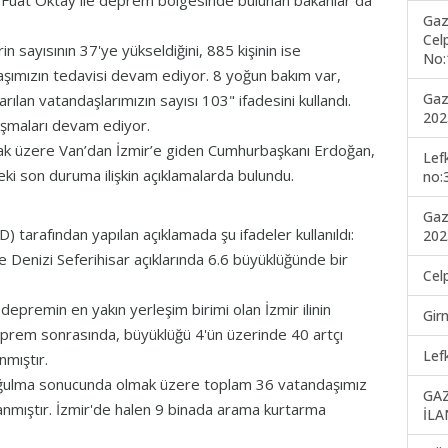
Fuat Oktay ile deprem bölgesinde bulunan bakanlar da
Gaz
Cel
ayısının 37'ye yükseldiğini, 885 kişinin ise
No:
daşımızın tedavisi devam ediyor. 8 yoğun bakım var,
Gaz
rılan vatandaşlarımızın sayısı 103" ifadesini kullandı.
202
ışmaları devam ediyor.
 üzere Van’dan İzmir’e giden Cumhurbaşkanı Erdoğan,
Lef
son duruma ilişkin açıklamalarda bulundu.
no:
Gaz
 tarafından yapılan açıklamada şu ifadeler kullanıldı:
202
Denizi Seferihisar açıklarında 6.6 büyüklüğünde bir
Cel
premin en yakın yerleşim birimi olan İzmir ilinin
Gir
 Deprem sonrasında, büyüklüğü 4'ün üzerinde 40 artçı
Lef
nmıştır.
 boğulma sonucunda olmak üzere toplam 36 vatandaşımız
GA
anmıştır. İzmir'de halen 9 binada arama kurtarma
İLA