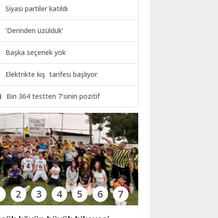
Siyasi partiler katıldı
‘Derinden üzüldük’
Başka seçenek yok
Elektrikte kış tarifesi başlıyor
0
Bin 364 testten 7’sinin pozitif
1
2
3
4
5
6
7