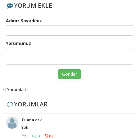
YORUM EKLE
Adınız Soyadınız
Yorumunuz
Gönder
< Yorumlar>
YORUMLAR
Tuana erk
Yok
(
1
)
(
0
)