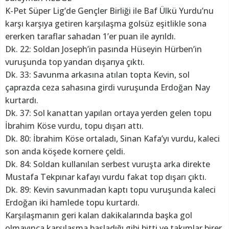
K-Pet Süper Lig’de Gençler Birliği ile Baf Ülkü Yurdu’nu
karşı karşıya getiren karşılaşma golsüz eşitlikle sona
ererken taraflar sahadan 1’er puan ile ayrıldı.
Dk. 22: Soldan Joseph’in pasında Hüseyin Hürben’in
vuruşunda top yandan dışarıya çıktı.
Dk. 33: Savunma arkasına atılan topta Kevin, sol
çaprazda ceza sahasına girdi vuruşunda Erdoğan Nay
kurtardı.
Dk. 37: Sol kanattan yapılan ortaya yerden gelen topu
İbrahim Köse vurdu, topu dışarı attı.
Dk. 80: İbrahim Köse ortaladı, Sinan Kafa’yı vurdu, kaleci
son anda köşede kornere çeldi.
Dk. 84: Soldan kullanılan serbest vuruşta arka direkte
Mustafa Tekpınar kafayı vurdu fakat top dışarı çıktı.
Dk. 89: Kevin savunmadan kaptı topu vuruşunda kaleci
Erdoğan iki hamlede topu kurtardı.
Karşılaşmanın geri kalan dakikalarında başka gol
olmayınca karşılaşma başladığı gibi bitti ve takımlar birer