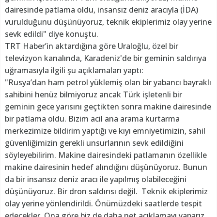
dairesinde patlama oldu, insansız deniz aracıyla (İDA)
vurulduğunu düşünüyoruz, teknik ekiplerimiz olay yerine
sevk edildi" diye konuştu.
TRT Haber’in aktardığına göre Uraloğlu, özel bir
televizyon kanalında, Karadeniz'de bir geminin saldırıya
uğramasıyla ilgili şu açıklamaları yaptı:
"Rusya’dan ham petrol yüklemiş olan bir yabancı bayraklı
sahibini henüz bilmiyoruz ancak Türk işletenli bir
geminin gece yarısını geçtikten sonra makine dairesinde
bir patlama oldu. Bizim acil ana arama kurtarma
merkezimize bildirim yaptığı ve kıyı emniyetimizin, sahil
güvenliğimizin gerekli unsurlarının sevk edildiğini
söyleyebilirim. Makine dairesindeki patlamanın özellikle
makine dairesinin hedef alındığını düşünüyoruz. Bunun
da bir insansız deniz aracı ile yapılmış olabileceğini
düşünüyoruz. Bir dron saldırısı değil. Teknik ekiplerimiz
olay yerine yönlendirildi. Önümüzdeki saatlerde tespit
edecekler. Ona göre biz de daha net açıklamayı yaparız