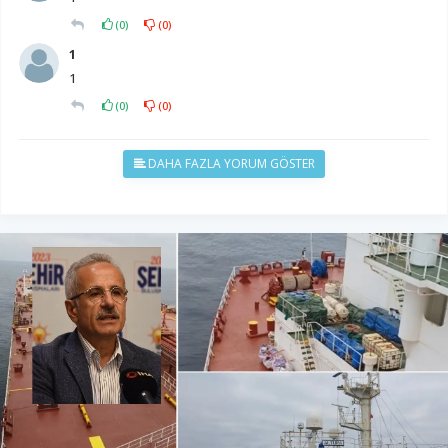
(
0
)
(
0
)
1
1
(
0
)
(
0
)
DAHA FAZLA YORUM GÖSTER