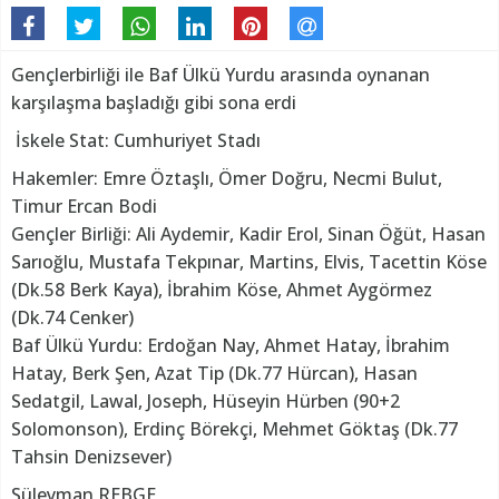
Gençlerbirliği ile Baf Ülkü Yurdu arasında oynanan
karşılaşma başladığı gibi sona erdi
İskele Stat: Cumhuriyet Stadı
Hakemler: Emre Öztaşlı, Ömer Doğru, Necmi Bulut,
Timur Ercan Bodi
Gençler Birliği: Ali Aydemir, Kadir Erol, Sinan Öğüt, Hasan
Sarıoğlu, Mustafa Tekpınar, Martins, Elvis, Tacettin Köse
(Dk.58 Berk Kaya), İbrahim Köse, Ahmet Aygörmez
(Dk.74 Cenker)
Baf Ülkü Yurdu: Erdoğan Nay, Ahmet Hatay, İbrahim
Hatay, Berk Şen, Azat Tip (Dk.77 Hürcan), Hasan
Sedatgil, Lawal, Joseph, Hüseyin Hürben (90+2
Solomonson), Erdinç Börekçi, Mehmet Göktaş (Dk.77
Tahsin Denizsever)
Süleyman REBGE