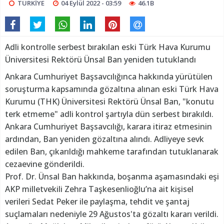
TÜRKİYE
04 Eylül 2022 - 03:59
46.1B
Adli kontrolle serbest bırakılan eski Türk Hava Kurumu
Üniversitesi Rektörü Ünsal Ban yeniden tutuklandı
Ankara Cumhuriyet Başsavcılığınca hakkında yürütülen
soruşturma kapsamında gözaltına alınan eski Türk Hava
Kurumu (THK) Üniversitesi Rektörü Ünsal Ban, "konutu
terk etmeme" adli kontrol şartıyla dün serbest bırakıldı.
Ankara Cumhuriyet Başsavcılığı, karara itiraz etmesinin
ardından, Ban yeniden gözaltına alındı. Adliyeye sevk
edilen Ban, çıkarıldığı mahkeme tarafından tutuklanarak
cezaevine gönderildi.
Prof. Dr. Ünsal Ban hakkında, boşanma aşamasındaki eşi
AKP milletvekili Zehra Taşkesenlioğlu’na ait kişisel
verileri Sedat Peker ile paylaşma, tehdit ve şantaj
suçlamaları nedeniyle 29 Ağustos'ta gözaltı kararı verildi.