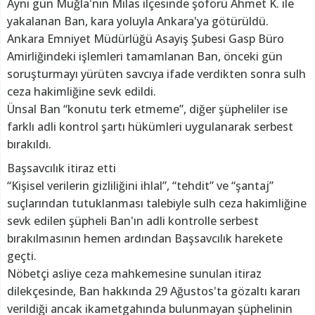
Aynı gün Muğla'nın Milas ilçesinde şoförü Ahmet K. ile
yakalanan Ban, kara yoluyla Ankara'ya götürüldü.
Ankara Emniyet Müdürlüğü Asayiş Şubesi Gasp Büro
Amirliğindeki işlemleri tamamlanan Ban, önceki gün
soruşturmayı yürüten savcıya ifade verdikten sonra sulh
ceza hakimliğine sevk edildi.
Ünsal Ban “konutu terk etmeme”, diğer şüpheliler ise
farklı adli kontrol şartı hükümleri uygulanarak serbest
bırakıldı.
Başsavcılık itiraz etti
“Kişisel verilerin gizliliğini ihlal”, “tehdit” ve “şantaj”
suçlarından tutuklanması talebiyle sulh ceza hakimliğine
sevk edilen şüpheli Ban'ın adli kontrolle serbest
bırakılmasının hemen ardından Başsavcılık harekete
geçti.
Nöbetçi asliye ceza mahkemesine sunulan itiraz
dilekçesinde, Ban hakkında 29 Ağustos'ta gözaltı kararı
verildiği ancak ikametgahında bulunmayan şüphelinin