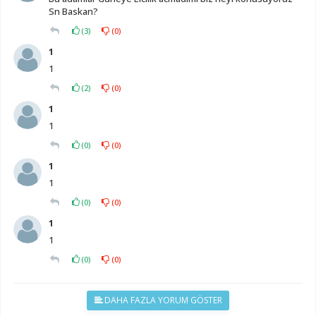
Sn Baskan?
(
3
)
(
0
)
1
1
(
2
)
(
0
)
1
1
(
0
)
(
0
)
1
1
(
0
)
(
0
)
1
1
(
0
)
(
0
)
DAHA FAZLA YORUM GÖSTER