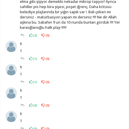
elma gibi şişiyor demekki nekadar mikrop taşıyor! Ayrıca
sahiller pis hep bira şişesi, poşet iğrenç. Daha kötüsü
belediye plajlarında bir yığın sapık var !. Bali çeken mi
dersiniz - matürbasyon yapan mı dersiniz !!!! Ne dir Allah
aşkına bu. Sabahın 9 un da 10 nunda bunları gördük !!!! Yer
karaoğlanoğlu halk plajı !!!!!!
(
2
)
(
0
)
1
1
(
1
)
(
0
)
1
1
(
1
)
(
0
)
1
1
(
0
)
(
0
)
1
1
(
0
)
(
0
)