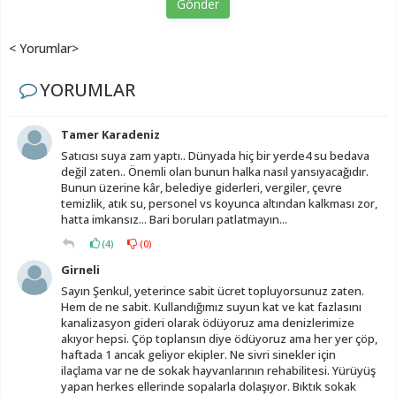
Gönder
< Yorumlar>
YORUMLAR
Tamer Karadeniz
Satıcısı suya zam yaptı.. Dünyada hiç bir yerde4 su bedava
değil zaten.. Önemli olan bunun halka nasıl yansıyacağıdır.
Bunun üzerine kâr, belediye giderleri, vergiler, çevre
temizlik, atık su, personel vs koyunca altından kalkması zor,
hatta imkansız... Bari boruları patlatmayın...
(
4
)
(
0
)
Girneli
Sayın Şenkul, yeterince sabit ücret topluyorsunuz zaten.
Hem de ne sabit. Kullandığımız suyun kat ve kat fazlasını
kanalizasyon gideri olarak ödüyoruz ama denizlerimize
akıyor hepsi. Çöp toplansın diye ödüyoruz ama her yer çöp,
haftada 1 ancak geliyor ekipler. Ne sivri sinekler için
ilaçlama var ne de sokak hayvanlarının rehabilitesi. Yürüyüş
yapan herkes ellerinde sopalarla dolaşıyor. Bıktık sokak