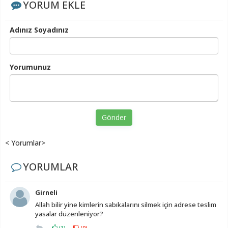
YORUM EKLE
Adınız Soyadınız
Yorumunuz
Gönder
< Yorumlar>
YORUMLAR
Girneli
Allah bilir yine kimlerin sabıkalarını silmek için adrese teslim
yasalar düzenleniyor?
(
1
)
(
0
)