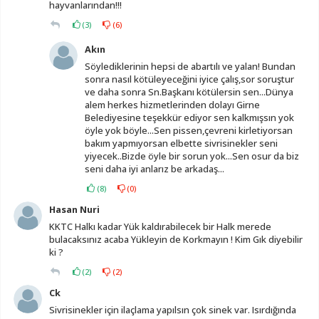
hayvanlarından!!!
(
3
)
(
6
)
Akın
Söylediklerinin hepsi de abartılı ve yalan! Bundan
sonra nasıl kötüleyeceğini iyice çalış,sor soruştur
ve daha sonra Sn.Başkanı kötülersin sen...Dünya
alem herkes hizmetlerinden dolayı Girne
Belediyesine teşekkür ediyor sen kalkmışsın yok
öyle yok böyle...Sen pissen,çevreni kirletiyorsan
bakım yapmıyorsan elbette sivrisinekler seni
yiyecek..Bizde öyle bir sorun yok...Sen osur da biz
seni daha iyi anlarız be arkadaş...
(
8
)
(
0
)
Hasan Nuri
KKTC Halkı kadar Yük kaldırabilecek bir Halk merede
bulacaksınız acaba Yükleyin de Korkmayın ! Kim Gık diyebilir
ki ?
(
2
)
(
2
)
Ck
Sivrisinekler için ilaçlama yapılsın çok sinek var. Isırdığında