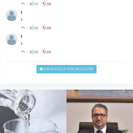
(
1
)
(
0
)
1
1
(
0
)
(
0
)
1
1
(
0
)
(
0
)
DAHA FAZLA YORUM GÖSTER