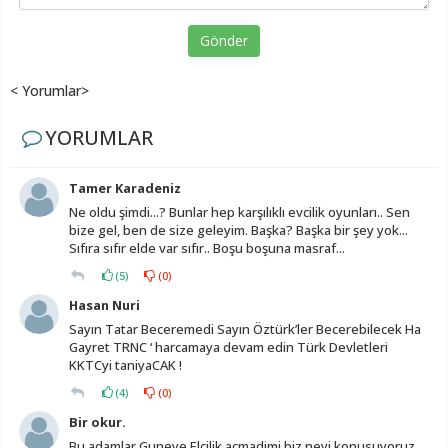
Gönder
< Yorumlar>
YORUMLAR
Tamer Karadeniz
Ne oldu şimdi...? Bunlar hep karşılıklı evcilik oyunları.. Sen
bize gel, ben de size geleyim. Başka? Başka bir şey yok...
Sıfıra sıfır elde var sıfır.. Boşu boşuna masraf...
(
5
)
(
0
)
Hasan Nuri
Sayın Tatar Beceremedi Sayın Öztürk’ler Becerebilecek Ha
Gayret TRNC ‘ harcamaya devam edin Türk Devletleri
KKTCyi taniyaCAK !
(
4
)
(
0
)
Bir okur.
Bu adamlar Guneye Elcilik acmadimi biz neyi konusuyoruz