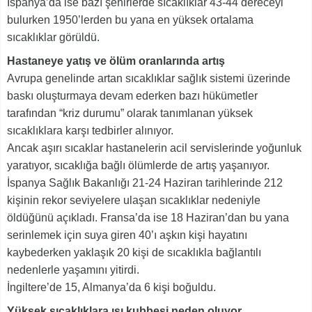
İspanya’da ise bazı şehirlerde sıcaklıklar 43-44 dereceyi
bulurken 1950’lerden bu yana en yüksek ortalama
sıcaklıklar görüldü.
Hastaneye yatış ve ölüm oranlarında artış
Avrupa genelinde artan sıcaklıklar sağlık sistemi üzerinde
baskı oluşturmaya devam ederken bazı hükümetler
tarafından “kriz durumu” olarak tanımlanan yüksek
sıcaklıklara karşı tedbirler alınıyor.
Ancak aşırı sıcaklar hastanelerin acil servislerinde yoğunluk
yaratıyor, sıcaklığa bağlı ölümlerde de artış yaşanıyor.
İspanya Sağlık Bakanlığı 21-24 Haziran tarihlerinde 212
kişinin rekor seviyelere ulaşan sıcaklıklar nedeniyle
öldüğünü açıkladı. Fransa’da ise 18 Haziran’dan bu yana
serinlemek için suya giren 40’ı aşkın kişi hayatını
kaybederken yaklaşık 20 kişi de sıcaklıkla bağlantılı
nedenlerle yaşamını yitirdi.
İngiltere’de 15, Almanya’da 6 kişi boğuldu.
Yüksek sıcaklıklara ısı kubbesi neden oluyor