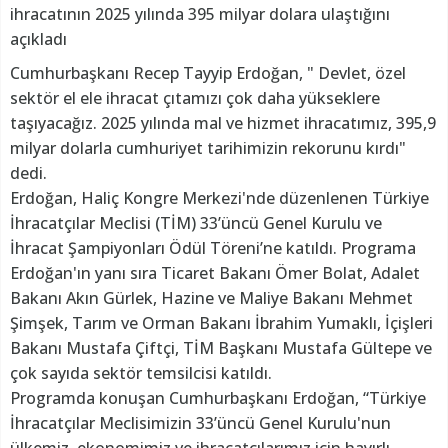
ihracatının 2025 yılında 395 milyar dolara ulaştığını
açıkladı
Cumhurbaşkanı Recep Tayyip Erdoğan, " Devlet, özel
sektör el ele ihracat çıtamızı çok daha yükseklere
taşıyacağız. 2025 yılında mal ve hizmet ihracatımız, 395,9
milyar dolarla cumhuriyet tarihimizin rekorunu kırdı"
dedi.
Erdoğan, Haliç Kongre Merkezi'nde düzenlenen Türkiye
İhracatçılar Meclisi (TİM) 33’üncü Genel Kurulu ve
İhracat Şampiyonları Ödül Töreni’ne katıldı. Programa
Erdoğan'ın yanı sıra Ticaret Bakanı Ömer Bolat, Adalet
Bakanı Akın Gürlek, Hazine ve Maliye Bakanı Mehmet
Şimşek, Tarım ve Orman Bakanı İbrahim Yumaklı, İçişleri
Bakanı Mustafa Çiftçi, TİM Başkanı Mustafa Gültepe ve
çok sayıda sektör temsilcisi katıldı.
Programda konuşan Cumhurbaşkanı Erdoğan, “Türkiye
İhracatçılar Meclisimizin 33’üncü Genel Kurulu'nun
ülkemiz, ekonomimiz ve ihracatçılarımız için hayırlı