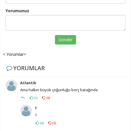
Yorumunuz
Gönder
< Yorumlar>
YORUMLAR
Atlantik
Ama halkın büyük çoğunluğu borç batağında
(
1
)
(
0
)
1
1
(
0
)
(
0
)