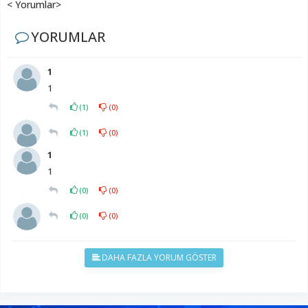
< Yorumlar>
YORUMLAR
1
1
(
1
)
(
0
)
(
1
)
(
0
)
1
1
(
0
)
(
0
)
(
0
)
(
0
)
DAHA FAZLA YORUM GÖSTER