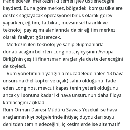
ifade ederek, merkezin iki temel işlev üstleneceğini
kaydetti. Buna göre merkez, bölgedeki komşu ülkelere
destek sağlayacak operasyonel bir üs olarak görev
yaparken, eğitim, tatbikat, mevsimsel hazırlık ve
teknoloji paylaşımı alanlarında da bir eğitim merkezi
olarak faaliyet gösterecek.
Merkezin ileri teknolojiye sahip ekipmanlarla
donatılacağını belirten Longinos, işleyişinin Avrupa
Birliği’nin çeşitli finansman araçlarıyla destekleneceğini
de söyledi.
Rum yönetiminin yangınla mücadelede halen 13 hava
unsuruna (helikopter ve uçak) sahip olduğunu ifade
eden Longinos, mevcut kapasitenin yeterli olduğunu
ancak yıl sonuna kadar iki hava unsurunun daha filoya
katılacağını açıkladı.
Rum Orman Dairesi Müdürü Savvas Yezekiil ise hava
araçlarının kıyı bölgelerinde ihtiyaç duydukları suyu
denizden temin edeceğini, iç kesimlerde ise alternatif