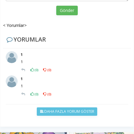
Gönder
< Yorumlar>
YORUMLAR
1
1
(
0
)
(
0
)
1
1
(
0
)
(
0
)
DAHA FAZLA YORUM GÖSTER