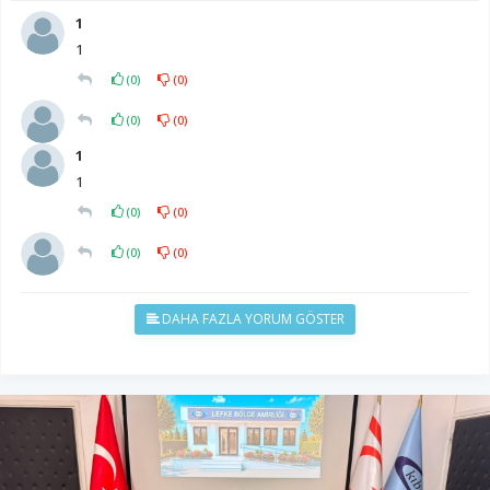
1
1
(
0
)
(
0
)
(
0
)
(
0
)
1
1
(
0
)
(
0
)
(
0
)
(
0
)
DAHA FAZLA YORUM GÖSTER