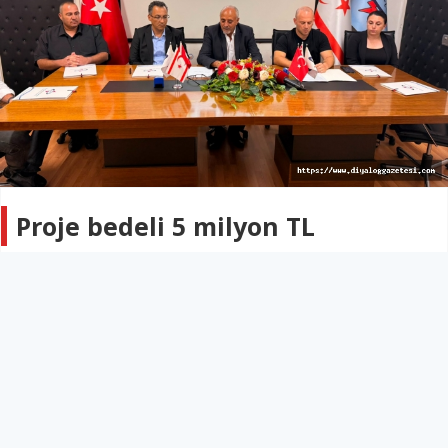
Proje bedeli 5 milyon TL
EKONOMİ
27 Haziran 2026 - 09:29
93
Kıb-Tek, Lefke’ye kazandıracağı yeni hizmet binası için
ihale sürecini tamamladı
Kıb-Tek, Lefke’ye kazandıracağı yeni hizmet binası için
ihale sürecini tamamladı. Merkezi İhale Komisyonu