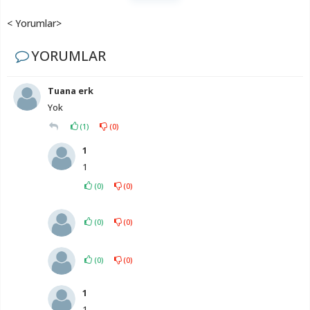
< Yorumlar>
YORUMLAR
Tuana erk
Yok
(
1
)
(
0
)
1
1
(
0
)
(
0
)
(
0
)
(
0
)
(
0
)
(
0
)
1
1