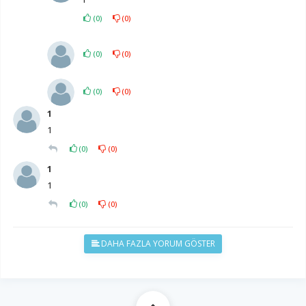
(
0
)
(
0
)
(
0
)
(
0
)
(
0
)
(
0
)
1
1
(
0
)
(
0
)
1
1
(
0
)
(
0
)
DAHA FAZLA YORUM GÖSTER