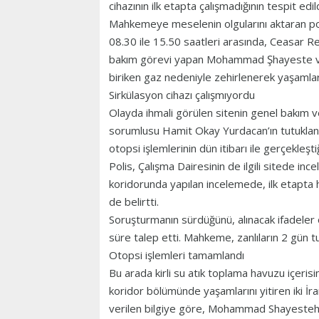
cihazının ilk etapta çalışmadığının tespit edild
Mahkemeye meselenin olgularını aktaran po
08.30 ile 15.50 saatleri arasında, Ceasar Res
bakım görevi yapan Mohammad Şhayeste ve M
biriken gaz nedeniyle zehirlenerek yaşamların
Sirkülasyon cihazı çalışmıyordu
Olayda ihmali görülen sitenin genel bakım 
sorumlusu Hamit Okay Yurdacan’ın tutuklandıkl
otopsi işlemlerinin dün itibarı ile gerçekleştiğ
Polis, Çalışma Dairesinin de ilgili sitede in
koridorunda yapılan incelemede, ilk etapta ha
de belirtti.
Soruşturmanın sürdüğünü, alınacak ifadel
süre talep etti. Mahkeme, zanlıların 2 gün t
Otopsi işlemleri tamamlandı
Bu arada kirli su atık toplama havuzu içerisinde
koridor bölümünde yaşamlarını yitiren iki İra
verilen bilgiye göre, Mohammad Shayesteh