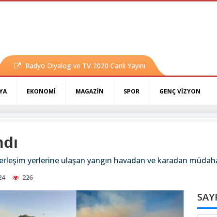
Radyo Diyalog ve TV 2020 Canlı Yayını
YA
EKONOMİ
MAGAZİN
SPOR
GENÇ VİZYON
ndı
yerleşim yerlerine ulaşan yangın havadan ve karadan müdah
24
226
SAY