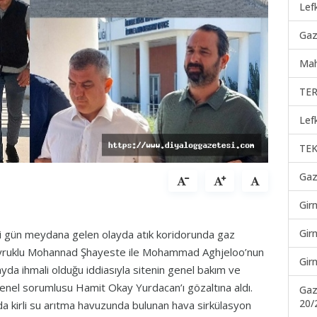
Lef
Gaz
Mah
TER
Lef
TEK
Gaz
Gir
Gir
ki gün meydana gelen olayda atık koridorunda gaz
 uyruklu Mohannad Şhayeste ile Mohammad Aghjeloo’nun
Gir
ayda ihmali olduğu iddiasıyla sitenin genel bakım ve
enel sorumlusu Hamit Okay Yurdacan’ı gözaltına aldı.
Gaz
20/
a kirli su arıtma havuzunda bulunan hava sirkülasyon