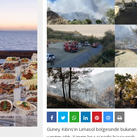
Güney Kıbrıs’ın Limasol bölgesinde buluna
yangını çıktı. Yangın kısa sürede büyüyerek,