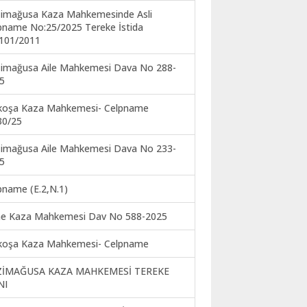
imağusa Kaza Mahkemesinde Asli
pname No:25/2025 Tereke İstida
101/2011
imağusa Aile Mahkemesi Dava No 288-
5
koşa Kaza Mahkemesi- Celpname
30/25
imağusa Aile Mahkemesi Dava No 233-
5
pname (E.2,N.1)
ne Kaza Mahkemesi Dav No 588-2025
koşa Kaza Mahkemesi- Celpname
ZİMAĞUSA KAZA MAHKEMESİ TEREKE
NI