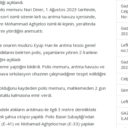
iği açıklandı.
Gaz
lis memuru Nuri Diner, 1 Ağustos 2023 tarihinde,
Cel
ort isimli sitenin kirli su arıtma havuzu içerisinde,
No:
ohammad Aghjeloo isimli iki kişinin, yeraltında
Gaz
ı yitirdiğini anımsattı.
202
Lef
ve onarım müdürü Eyüp Han ile arıtma tesisi genel
no:
arını belirten polis, yaşamlarını yitiren 2 İranlının
ini açıkladı.
Gaz
celeme yaptığını bildirdi. Polis memuru, arıtma havuzu ve
202
va sirkülasyon cihazının çalışmadığının tespit edildiğini
Cel
er olduğunu kaydeden polis memuru, mahkemeden 2 gün
Gir
utuklu kalmasına emir verdi.
Lef
ki atıkların arıtılması ile ilgili 3 metre derinlikteki
GA
nlı şahsa otopsi yapıldı. Polis Basın Subaylığı’ndan
İLA
 (E-41) ve Mohamad Aghjeloo'nun (E-33) yapılan