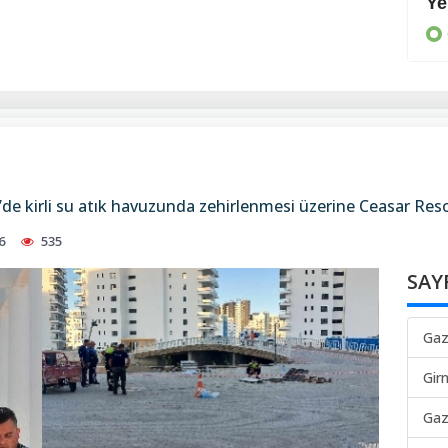
Hükümete tepki
Ye
GÜNEY
’de kirli su atık havuzunda zehirlenmesi üzerine Ceasar Resor
6
535
SAY
Gaz
Gir
Gaz