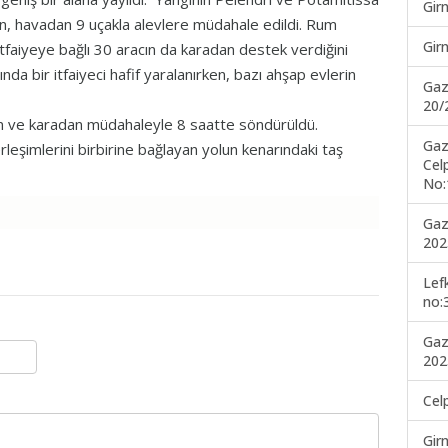
Gir
en, havadan 9 uçakla alevlere müdahale edildi. Rum
Gir
 itfaiyeye bağlı 30 aracın da karadan destek verdiğini
ında bir itfaiyeci hafif yaralanırken, bazı ahşap evlerin
Gaz
20/
n ve karadan müdahaleyle 8 saatte söndürüldü.
Gaz
şimlerini birbirine bağlayan yolun kenarındaki taş
Cel
No:
Gaz
202
Lef
no:
Gaz
202
Cel
Gir