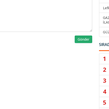
Lef
GA
İLA
GÜ
Gönder
SIRA
1
2
3
4
5