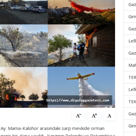
Gaz
Gir
Gaz
Lef
Gaz
Mah
TER
Lef
TEK
Gaz
Gir
n Ay. Mama-Kalohor arasındaki sarp mevkide orman
 geniş bir alana yayıldı. Yangının Pelendri ve Potamitissa