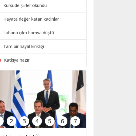
Kürsüde şiirler okundu
Hayata değer katan kadınlar
Lahana çıktı bamya düştü
Tam bir hayal kırıklığı
0
Katkıya hazır
1
2
3
4
5
6
7