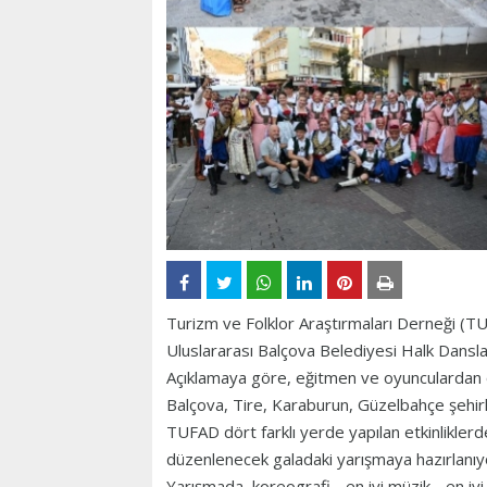
Turizm ve Folklor Araştırmaları Derneği (TU
Uluslararası Balçova Belediyesi Halk Dansları
Açıklamaya göre, eğitmen ve oyunculardan ol
Balçova, Tire, Karaburun, Güzelbahçe şehirl
TUFAD dört farklı yerde yapılan etkinlikler
düzenlenecek galadaki yarışmaya hazırlanı
Yarışmada, koreografi - en iyi müzik - en iy