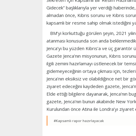
Sekreteri İçin Kapsamlı Bir Resim Hazırlam
Gidecek” başlıklarıyla yer verdiği haberinde
almadan önce, Kıbrıs sorunu ve Kıbrıs sorunu
kapsamlı bir resme sahip olmak istediğini ya
BM’yi korkuttuğu görülen şeyin, 2021 yılın
atanması konusunda son anda beklenmedik b
Jenca’yı bu yüzden Kıbrıs’a ve üç garantör ül
Gazete Jenca’nın misyonunun, Kıbrıs sorun
ilgili zemini hazırlamayı üstlenecek bir tems
gidemeyeceğinin ortaya çıkması için, tezleri
Jenca’nın eksiksiz ve olabildiğince net bir g
ziyaret edeceğini kaydeden gazete, Jenca’nın
Elde ettiği bilgilere dayanarak, Jenca’nın 
gazete, Jenca’nın bunun akabinde New York
Kurulundan önce Atina ile Londra’yı ziyaret
#Kapsamlı rapor hazırlayacak