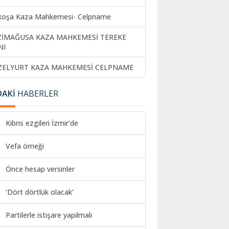
koşa Kaza Mahkemesi- Celpname
ZİMAĞUSA KAZA MAHKEMESİ TEREKE
NI
ZELYURT KAZA MAHKEMESİ CELPNAME
DAKİ
HABERLER
Kıbrıs ezgileri İzmir’de
Vefa örneği
Önce hesap versinler
‘Dört dörtlük olacak’
Partilerle istişare yapılmalı