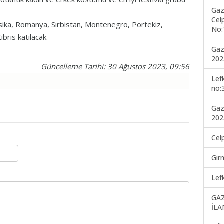
Gaz
Cel
ksika, Romanya, Sırbistan, Montenegro, Portekiz,
No:
brıs katılacak.
Gaz
202
Güncelleme Tarihi: 30 Ağustos 2023, 09:56
Lef
no:
Gaz
202
Cel
Gir
Lef
GA
İLA