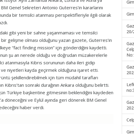
ak İstiyor Aynı Zamanda Ankara, Londra ve Atina’ya
Gir
, BM Genel Sekreteri Antonio Guterres’in kararlarını
Gir
nda bir temsilci atanması perspektifleriyle ilgili olarak
zdı.
Gaz
20/
daki gibi yeni bir sahne yaşanmaması ve temsilci
ir gelişme olması olduğunu yazan gazete, Guterres’in
Gaz
keye “fact finding mission” için gönderdiğini kaydetti.
Cel
No:
unun şu an nerede olduğu ve doğrudan müzakerelerle
ilci atanmasıyla Kıbrıs sorununun daha ileri gidip
Gaz
 ve niyetleri kayda geçirmek olduğuna işaret etti.
202
örüntü şekillendirebilmek için tüm müdahil tarafları
Lef
 Kıbrıs’tan sonraki durağının Ankara olduğunu belirtti.
no:
bugün Türkiye başkentine gitmesinin beklendiğini kaydeden
’a döneceğini ve Eylül ayında geri dönerek BM Genel
Gaz
 edeceğini haber verdi.
202
Cel
Gir