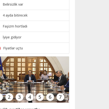
Belirsizlik var
4 ayda bitirecek
Faşizm hortladı
İyiye gidiyor
0
Fiyatlar uçtu
1
2
3
4
5
6
7