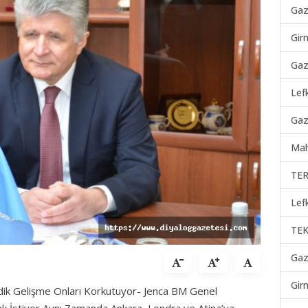
Gaz
Gir
Gaz
Lef
Gaz
Mah
TER
Lef
TEK
Gaz
Gir
dik Gelişme Onları Korkutuyor- Jenca BM Genel