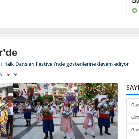
Makarios’un yolunda yürüyelim
Bü
GÜNEY
r’de
i Halk Dansları Festivali’nde gösterilerine devam ediyor
8
76
SAY
Gaz
Gir
Gaz