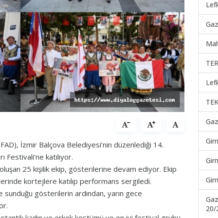
Lef
Gaz
Mah
TER
Lef
TEK
Gaz
Gir
FAD), İzmir Balçova Belediyesi’nin düzenlediği 14.
 Festivali’ne katılıyor.
Gir
uşan 25 kişilik ekip, gösterilerine devam ediyor. Ekip
Gir
erinde kortejlere katılıp performans sergiledi.
de sunduğu gösterilerin ardından, yarın gece
Gaz
yor.
20/
i otantik kadın ve erkek kostümü ve en iyi festival grubu