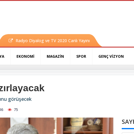
Radyo Diyalog ve TV 2020 Canlı Yayını
YA
EKONOMİ
MAGAZİN
SPOR
GENÇ VİZYON
zırlayacak
sunu görüşecek
36
75
SAY