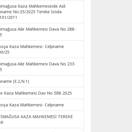
imağusa Kaza Mahkemesinde Asli
pname No:25/2025 Tereke İstida
101/2011
imağusa Aile Mahkemesi Dava No 288-
5
koşa Kaza Mahkemesi- Celpname
30/25
imağusa Aile Mahkemesi Dava No 233-
5
pname (E.2,N.1)
ne Kaza Mahkemesi Dav No 588-2025
koşa Kaza Mahkemesi- Celpname
ZİMAĞUSA KAZA MAHKEMESİ TEREKE
NI