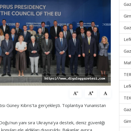
Gaz
Gir
Gaz
Lef
Gaz
Mah
TER
Lef
TEK
ı Güney Kıbrıs’ta gerçekleşti. Toplantıya Yunanistan
Gaz
Gir
oğu'nun yanı sıra Ukrayna'ya destek, deniz güvenliği
konuları ele aldıkları duyuruldu. Bakanlar ayrıca