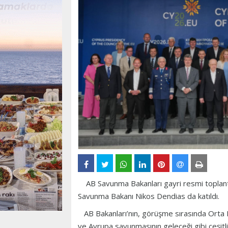
AB Savunma Bakanları gayri resmi toplantıs
Savunma Bakanı Nikos Dendias da katıldı.
AB Bakanları’nın, görüşme sırasında Orta D
ve Avrupa savunmasının geleceği gibi çeşitli 