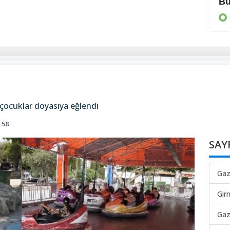
Makarios’un yolunda yürüyelim
Bü
GÜNEY
 çocuklar doyasıya eğlendi
58
SAY
Gaz
Gir
Gaz