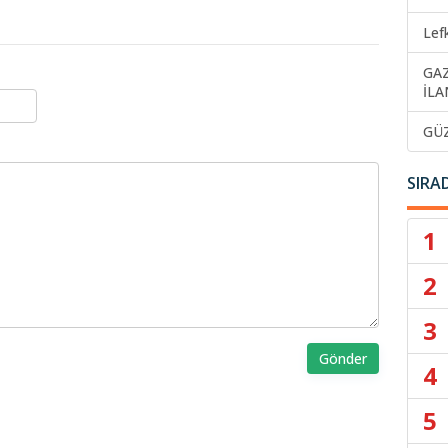
Lef
GA
İLA
GÜ
SIRA
1
2
3
Gönder
4
5