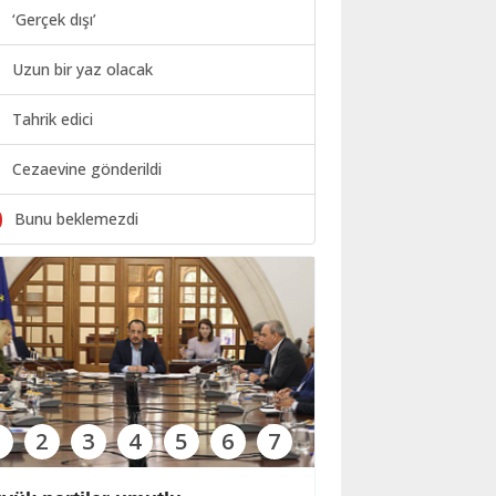
‘Gerçek dışı’
Uzun bir yaz olacak
Tahrik edici
Cezaevine gönderildi
0
Bunu beklemezdi
1
2
3
4
5
6
7