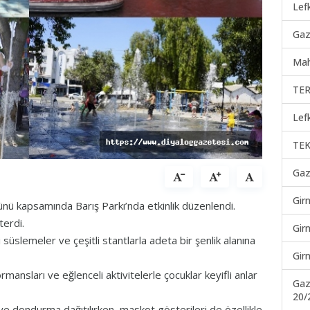
Lef
Gaz
Mah
TER
Lef
TEK
Gaz
Gir
nü kapsamında Barış Parkı’nda etkinlik düzenlendi.
terdi.
Gir
i süslemeler ve çeşitli stantlarla adeta bir şenlik alanına
Gir
ansları ve eğlenceli aktivitelerle çocuklar keyifli anlar
Gaz
20/
 dondurma dağıtılırken, maskot gösterileri de özellikle