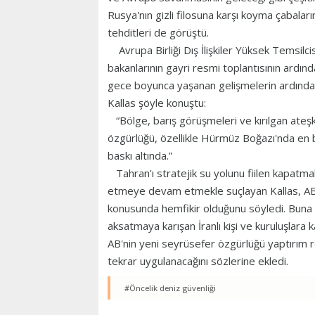
Rusya'nın gizli filosuna karşı koyma çabalar
tehditleri de görüştü.
Avrupa Birliği Dış İlişkiler Yüksek Temsil
bakanlarının gayri resmi toplantısının ardınd
gece boyunca yaşanan gelişmelerin ardında
Kallas şöyle konuştu:
“Bölge, barış görüşmeleri ve kırılgan ateşk
özgürlüğü, özellikle Hürmüz Boğazı'nda en 
baskı altında.”
Tahran'ı stratejik su yolunu fiilen kapatmakl
etmeye devam etmekle suçlayan Kallas, AB b
konusunda hemfikir olduğunu söyledi. Buna k
aksatmaya karışan İranlı kişi ve kuruluşlara k
AB'nin yeni seyrüsefer özgürlüğü yaptırım r
tekrar uygulanacağını sözlerine ekledi.
#Öncelik deniz güvenliği