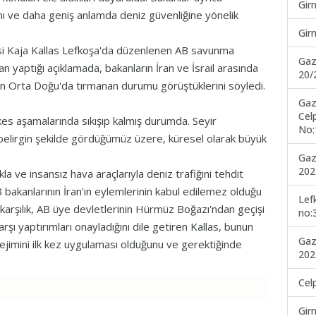
Gir
ını ve daha geniş anlamda deniz güvenliğine yönelik
Gir
cisi Kaja Kallas Lefkoşa'da düzenlenen AB savunma
Gaz
an yaptığı açıklamada, bakanların İran ve İsrail arasında
20/
n Orta Doğu'da tırmanan durumu görüştüklerini söyledi.
Gaz
Cel
es aşamalarında sıkışıp kalmış durumda. Seyir
No:
belirgin şekilde gördüğümüz üzere, küresel olarak büyük
Gaz
202
a ve insansız hava araçlarıyla deniz trafiğini tehdit
akanlarının İran'ın eylemlerinin kabul edilemez olduğu
Lef
arşılık, AB üye devletlerinin Hürmüz Boğazı'ndan geçişi
no:
arşı yaptırımları onayladığını dile getiren Kallas, bunun
Gaz
ejimini ilk kez uygulaması olduğunu ve gerektiğinde
202
Cel
Gir