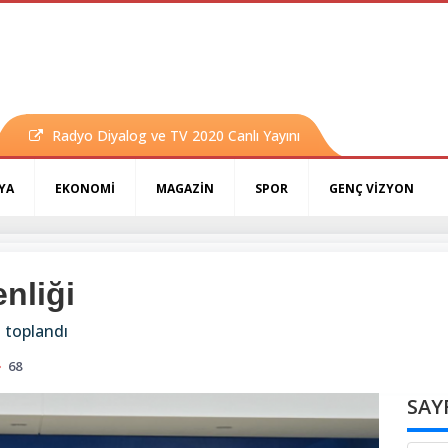
Radyo Diyalog ve TV 2020 Canlı Yayını
YA
EKONOMİ
MAGAZİN
SPOR
GENÇ VİZYON
nliği
 toplandı
68
SAY