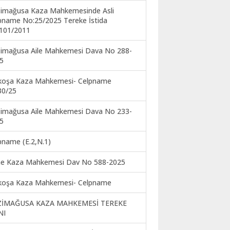
imağusa Kaza Mahkemesinde Asli
pname No:25/2025 Tereke İstida
101/2011
imağusa Aile Mahkemesi Dava No 288-
5
koşa Kaza Mahkemesi- Celpname
30/25
imağusa Aile Mahkemesi Dava No 233-
5
pname (E.2,N.1)
ne Kaza Mahkemesi Dav No 588-2025
koşa Kaza Mahkemesi- Celpname
ZİMAĞUSA KAZA MAHKEMESİ TEREKE
NI