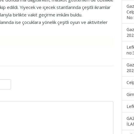
Gaz
akip edildi. Yiyecek ve içecek stantlarında çeşitli ikramlar
Cel
larıyla birlikte vakit geçirme imkânı buldu.
No:
nında ise çocuklara yönelik çeşitli oyun ve aktiviteler
Gaz
202
Lef
no:
Gaz
202
Cel
Gir
Lef
GA
İLA