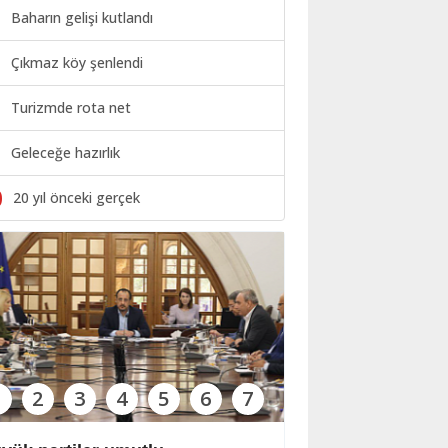
Baharın gelişi kutlandı
Çıkmaz köy şenlendi
Turizmde rota net
Geleceğe hazırlık
0
20 yıl önceki gerçek
1
2
3
4
5
6
7