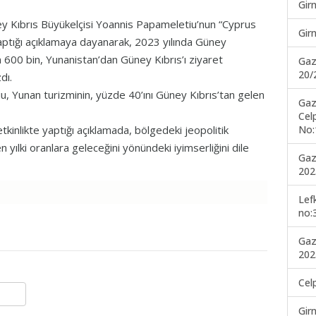
Gir
y Kıbrıs Büyükelçisi Yoannis Papameletiu’nun “Cyprus
Gir
aptığı açıklamaya dayanarak, 2023 yılında Güney
ın 600 bin, Yunanistan’dan Güney Kıbrıs’ı ziyaret
Gaz
20/
dı.
Yunan turizminin, yüzde 40’ını Güney Kıbrıs’tan gelen
Gaz
Cel
No:
inlikte yaptığı açıklamada, bölgedeki jeopolitik
en yılki oranlara geleceğini yönündeki iyimserliğini dile
Gaz
202
Lef
no:
Gaz
202
Cel
Gir