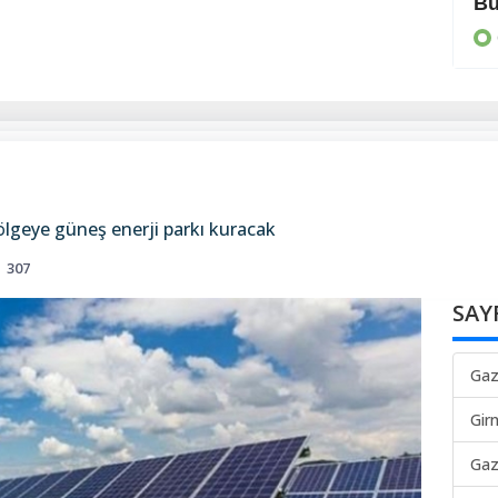
Makarios’un yolunda yürüyelim
Bü
GÜNEY
ölgeye güneş enerji parkı kuracak
307
SAY
Gaz
Gir
Gaz