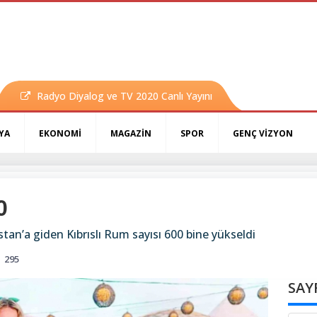
Radyo Diyalog ve TV 2020 Canlı Yayını
YA
EKONOMİ
MAGAZİN
SPOR
GENÇ VİZYON
0
stan’a giden Kıbrıslı Rum sayısı 600 bine yükseldi
295
SAY