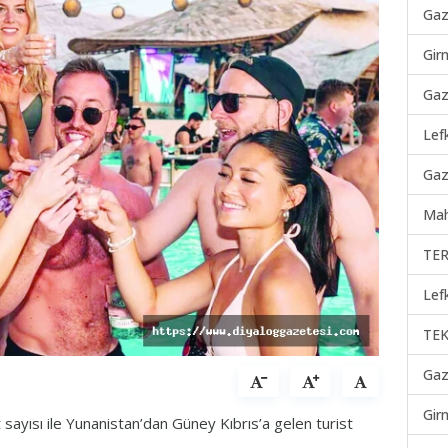
Gaz
Gir
Gaz
Lef
Gaz
Mah
TER
Lef
TEK
Gaz
Gir
sayısı ile Yunanistan’dan Güney Kıbrıs’a gelen turist