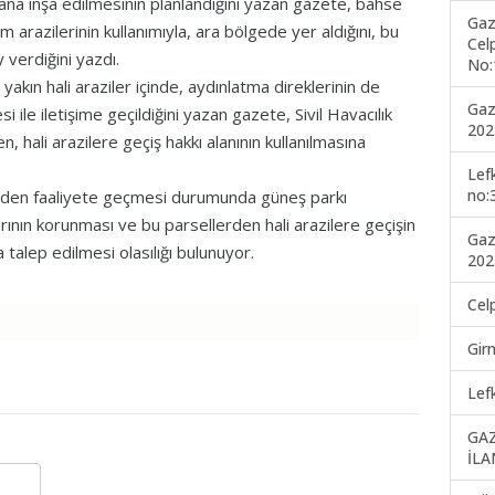
ana inşa edilmesinin planlandığını yazan gazete, bahse
Gaz
m arazilerinin kullanımıyla, ara bölgede yer aldığını, bu
Cel
 verdiğini yazdı.
No:
kın hali araziler içinde, aydınlatma direklerinin de
Gaz
 ile iletişime geçildiğini yazan gazete, Sivil Havacılık
202
n, hali arazilere geçiş hakkı alanının kullanılmasına
Lef
no:
den faaliyete geçmesi durumunda güneş parkı
arının korunması ve bu parsellerden hali arazilere geçişin
Gaz
talep edilmesi olasılığı bulunuyor.
202
Cel
Gir
Lef
GA
İLA