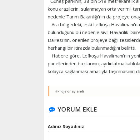
Güneş parkının, 38 bin 518 metrekarelik al
konu arazilerin, sulanmayan orta verimli tarı
nedenle Tarım Bakanlığı’nın da projeye onay
Ara bölgedeki, eski Lefkoşa Havalimanı'na ya
bulunduğunu bu nedenle Sivil Havacılık Dairesi
Dairesi’nin, önerilen projeye bağlı tesislerde
herhangi bir itirazda bulunmadığını belirtti.
Habere göre, Lefkoşa Havalimanı'nın yeni
panellerinden bazılarının, aydınlatma kablol
kolayca sağlanması amacıyla taşınmasının da 
#Proje onaylandı
YORUM EKLE
Adınız Soyadınız