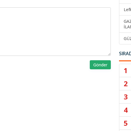
Lef
GA
İLA
GÜ
SIRA
Gönder
1
2
3
4
5