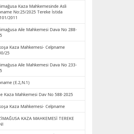
imağusa Kaza Mahkemesinde Asli
pname No:25/2025 Tereke İstida
101/2011
imağusa Aile Mahkemesi Dava No 288-
5
koşa Kaza Mahkemesi- Celpname
30/25
imağusa Aile Mahkemesi Dava No 233-
5
pname (E.2,N.1)
ne Kaza Mahkemesi Dav No 588-2025
koşa Kaza Mahkemesi- Celpname
ZİMAĞUSA KAZA MAHKEMESİ TEREKE
NI