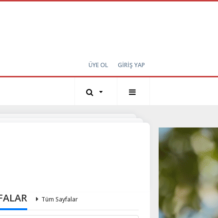
ÜYE OL
GİRİŞ YAP
FALAR
Tüm Sayfalar