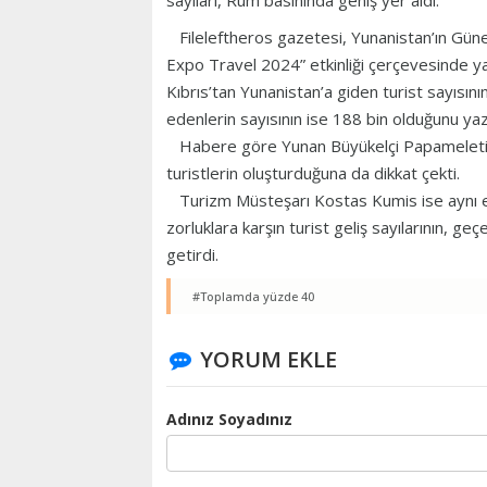
sayıları, Rum basınında geniş yer aldı.
Fileleftheros gazetesi, Yunanistan’ın Güne
Expo Travel 2024” etkinliği çerçevesinde y
Kıbrıs’tan Yunanistan’a giden turist sayısın
edenlerin sayısının ise 188 bin olduğunu yaz
Habere göre Yunan Büyükelçi Papameletiu, 
turistlerin oluşturduğuna da dikkat çekti.
Turizm Müsteşarı Kostas Kumis ise aynı etk
zorluklara karşın turist geliş sayılarının, geç
getirdi.
#Toplamda yüzde 40
YORUM EKLE
Adınız Soyadınız