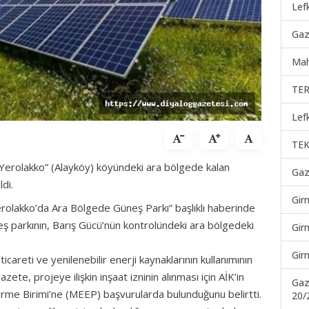
Lef
Gaz
Mah
TER
Lef
TEK
 “Yerolakko” (Alayköy) köyündeki ara bölgede kalan
Gaz
ldi.
Gir
rolakko’da Ara Bölgede Güneş Parkı” başlıklı haberinde
ş parkının, Barış Gücü’nün kontrolündeki ara bölgedeki
Gir
Gir
icareti ve yenilenebilir enerji kaynaklarının kullanımının
ete, projeye ilişkin inşaat izninin alınması için AİK’in
Gaz
irme Birimi’ne (MEEP) başvurularda bulunduğunu belirtti.
20/