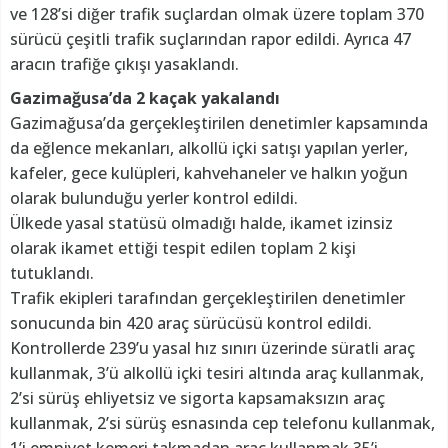
ve 128’si diğer trafik suçlardan olmak üzere toplam 370
sürücü çeşitli trafik suçlarından rapor edildi. Ayrıca 47
aracın trafiğe çıkışı yasaklandı.
Gazimağusa’da 2 kaçak yakalandı
Gazimağusa’da gerçekleştirilen denetimler kapsamında
da eğlence mekanları, alkollü içki satışı yapılan yerler,
kafeler, gece kulüpleri, kahvehaneler ve halkın yoğun
olarak bulunduğu yerler kontrol edildi.
Ülkede yasal statüsü olmadığı halde, ikamet izinsiz
olarak ikamet ettiği tespit edilen toplam 2 kişi
tutuklandı.
Trafik ekipleri tarafından gerçekleştirilen denetimler
sonucunda bin 420 araç sürücüsü kontrol edildi.
Kontrollerde 239’u yasal hız sınırı üzerinde süratli araç
kullanmak, 3’ü alkollü içki tesiri altında araç kullanmak,
2’si sürüş ehliyetsiz ve sigorta kapsamaksızın araç
kullanmak, 2’si sürüş esnasında cep telefonu kullanmak,
1’i emniyet kemeri takmadan araç kullanmak 35’i