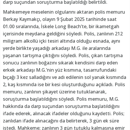
darp suçundan soruşturma başlatıldığı belirtildi.
Mahkemeye meselenin olgularını aktaran polis memuru
Berkay Kaymakçı, olayın 9 Şubat 2025 tarihinde saat
01.00 sıralarında, İskele Long Beach’te, bir ikametgah
içerisinde meydana geldiğini söyledi. Polis, zanlının 212
miligram alkollü içki tesiri altında olduğu esnada, aynı
yerde birlikte yaşadığı arkadaşı M.G. ile aralarında
yaşanan tartışma çıktığını söyledi. Polis, çıkan tartışma
sonucu zanlının boğazını sıkarak kendisini darp eden
erkek arkadaşı M.G.’nin yüz kısmına, tasarrufundaki
bıçağı 3 kez salladığını ve adı edilenin sol yanak kısmında
2, kaş kısmında ise bir kesi oluşturduğunu açıkladı. Polis
memuru, zanlının şikayet üzerine tutuklanarak,
soruşturma başlatıldığını söyledi. Polis memuru, M.G.
hakkında da darp suçundan soruşturma başlatıldığını
ifade ederek, alınacak ifadeler olduğunu kaydetti. Polis;
zanlıdan ifade alınacağını da belirterek, 3 gün ek süre
istedi. Mahkeme; zanlının 3 gün tutuklu kalmasına emir