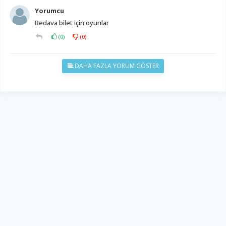
Yorumcu
Bedava bilet için oyunlar
(
0
)
(
0
)
DAHA FAZLA YORUM GÖSTER