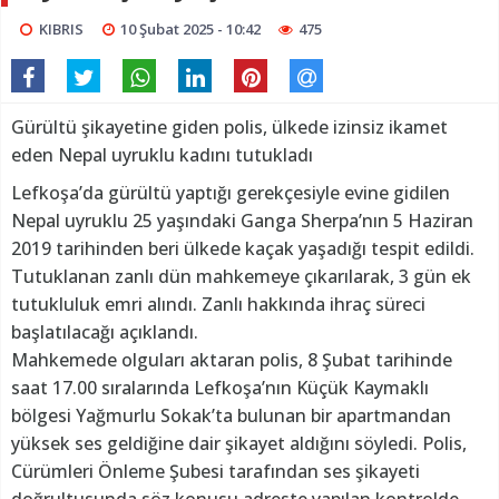
KIBRIS
10 Şubat 2025 - 10:42
475
Gürültü şikayetine giden polis, ülkede izinsiz ikamet
eden Nepal uyruklu kadını tutukladı
Lefkoşa’da gürültü yaptığı gerekçesiyle evine gidilen
Nepal uyruklu 25 yaşındaki Ganga Sherpa’nın 5 Haziran
2019 tarihinden beri ülkede kaçak yaşadığı tespit edildi.
Tutuklanan zanlı dün mahkemeye çıkarılarak, 3 gün ek
tutukluluk emri alındı. Zanlı hakkında ihraç süreci
başlatılacağı açıklandı.
Mahkemede olguları aktaran polis, 8 Şubat tarihinde
saat 17.00 sıralarında Lefkoşa’nın Küçük Kaymaklı
bölgesi Yağmurlu Sokak’ta bulunan bir apartmandan
yüksek ses geldiğine dair şikayet aldığını söyledi. Polis,
Cürümleri Önleme Şubesi tarafından ses şikayeti
doğrultusunda söz konusu adreste yapılan kontrolde