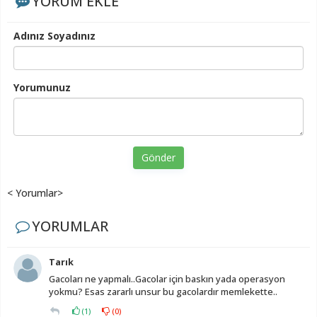
YORUM EKLE
Adınız Soyadınız
Yorumunuz
Gönder
< Yorumlar>
YORUMLAR
Tarık
Gacoları ne yapmalı..Gacolar için baskın yada operasyon
yokmu? Esas zararlı unsur bu gacolardır memlekette..
(
1
)
(
0
)