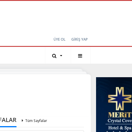
ÜYE OL
GİRİŞ YAP
FALAR
Tüm Sayfalar