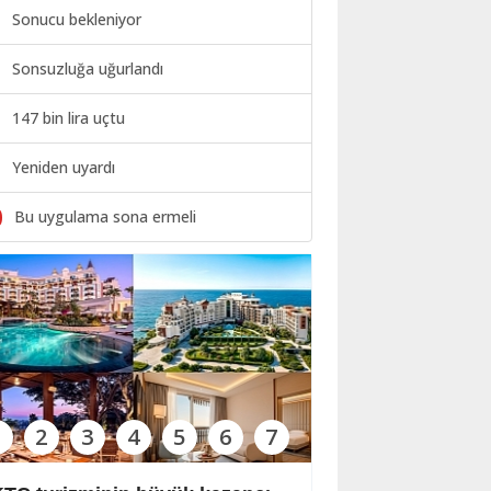
Sonucu bekleniyor
Sonsuzluğa uğurlandı
147 bin lira uçtu
Yeniden uyardı
0
Bu uygulama sona ermeli
1
2
3
4
5
6
7