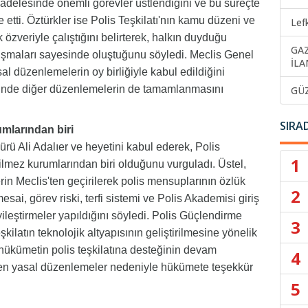
cadelesinde önemli görevler üstlendiğini ve bu süreçte
tti. Öztürkler ise Polis Teşkilatı'nın kamu düzeni ve
Lef
zveriyle çalıştığını belirterek, halkın duyduğu
GA
alışmaları sayesinde oluştuğunu söyledi. Meclis Genel
İLA
sal düzenlemelerin oy birliğiyle kabul edildiğini
inde diğer düzenlemelerin de tamamlanmasını
GÜ
SIRA
mlarından biri
ü Ali Adalıer ve heyetini kabul ederek, Polis
1
ilmez kurumlarından biri olduğunu vurguladı. Üstel,
n Meclis'ten geçirilerek polis mensuplarının özlük
2
mesai, görev riski, terfi sistemi ve Polis Akademisi giriş
yileştirmeler yapıldığını söyledi. Polis Güçlendirme
3
şkilatın teknolojik altyapısının geliştirilmesine yönelik
 hükümetin polis teşkilatına desteğinin devam
4
dilen yasal düzenlemeler nedeniyle hükümete teşekkür
5