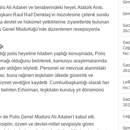
Gir
Ali Adalıer ve beraberindeki heyet, Atatürk Anıtı,
Gir
aşkanı Rauf Raif Denktaş'ın mozolesine çelenk sundu
devlet ve hükümet yetkililerine ziyaretlerde bulunan
Gaz
lis Genel Müdürlüğü'nde düzenlenen resepsiyonla
20/
Gaz
ğı
Cel
No:
ği polis heyetine hitaben yaptığı konuşmada, Polis
aynağı olduğunu belirterek, kamuoyu araştırmalarında
Gaz
er aldığını söyledi. Personel ve mevzuat alanındaki
202
an, buna rağmen teşkilatın ülkede güvenlik ve
Lef
zmet verdiğini kaydetti. Cumhurbaşkanlığı olarak her
no:
belirten Erhürman, teşkilatın kuruluş yıl dönümünü
Gaz
202
Cel
de Polis Genel Müdürü Ali Adalıer'i kabul etti.
siplin, özveri ve devlet-millet sevgisiyle görev
Gir