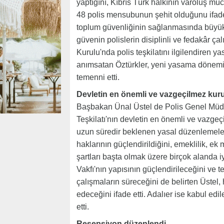
yaptığını, Kıbrıs Türk halkının varoluş mü
48 polis mensubunun şehit olduğunu ifade e
toplum güvenliğinin sağlanmasında büyük ö
güvenin polislerin disiplinli ve fedakâr ç
Kurulu'nda polis teşkilatını ilgilendiren ya
anımsatan Öztürkler, yeni yasama dönem
temenni etti.
Devletin en önemli ve vazgeçilmez kuru
Başbakan Ünal Üstel de Polis Genel Müdür
Teşkilatı'nın devletin en önemli ve vazgeç
uzun süredir beklenen yasal düzenlemeleri
haklarının güçlendirildiğini, emeklilik, ek 
şartları başta olmak üzere birçok alanda i
Vakfı'nın yapısının güçlendirileceğini ve te
çalışmaların süreceğini de belirten Üstel,
edeceğini ifade etti. Adalıer ise kabul e
etti.
Resepsiyon düzenlendi