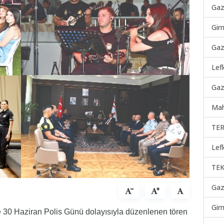
Gaz
Gir
Gaz
Lef
Gaz
Mah
TER
Lef
TEK
Gaz
Gir
ve 30 Haziran Polis Günü dolayısıyla düzenlenen tören