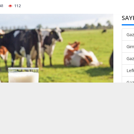
41
112
SAY
Gaz
Gir
Gaz
Lef
Gaz
Mah
TER
Lef
TEK