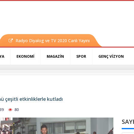
Radyo Diyalog ve TV 2020 Canlı Yayını
YA
EKONOMİ
MAGAZİN
SPOR
GENÇ VİZYON
çeşitli etkinliklerle kutladı
39
80
SAY