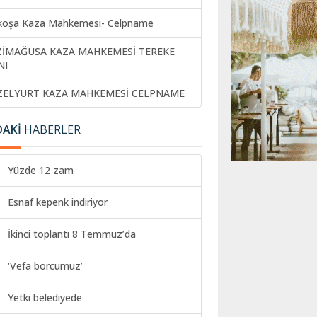
koşa Kaza Mahkemesi- Celpname
ZİMAĞUSA KAZA MAHKEMESİ TEREKE
NI
ZELYURT KAZA MAHKEMESİ CELPNAME
DAKİ
HABERLER
Yüzde 12 zam
Esnaf kepenk indiriyor
İkinci toplantı 8 Temmuz’da
‘Vefa borcumuz’
Yetki belediyede