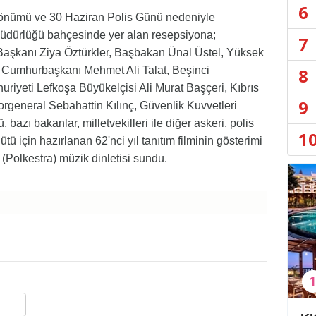
6
 dönümü ve 30 Haziran Polis Günü nedeniyle
üdürlüğü bahçesinde yer alan resepsiyona;
7
aşkanı Ziya Öztürkler, Başbakan Ünal Üstel, Yüksek
8
 Cumhurbaşkanı Mehmet Ali Talat, Beşinci
riyeti Lefkoşa Büyükelçisi Ali Murat Başçeri, Kıbrıs
9
rgeneral Sebahattin Kılınç, Güvenlik Kuvvetleri
azı bakanlar, milletvekilleri ile diğer askeri, polis
1
gütü için hazırlanan 62'nci yıl tanıtım filminin gösterimi
(Polkestra) müzik dinletisi sundu.