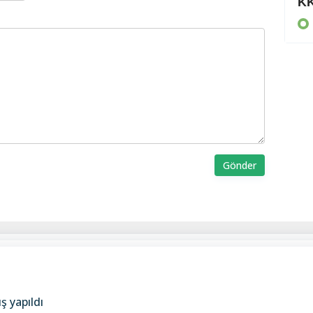
80 bin TL ödedi
KK
KIBRIS
Gönder
ş yapıldı