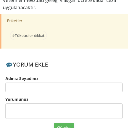
Veteriner mevzuatı gereği 4 asgari ücrete kadar ceza
uygulanacaktır.
Etiketler
#Tüketiciler dikkat
YORUM EKLE
Adınız Soyadınız
Yorumunuz
Gönder