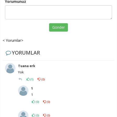
Yorumunuz
Gönder
< Yorumlar>
YORUMLAR
Tuana erk
Yok
(
1
)
(
0
)
1
1
(
0
)
(
0
)
(
0
)
(
0
)