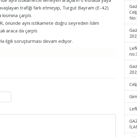
ünde aynı istikamette ilerleyen araçların o esnada yaya
Gaz
yavaşlayan trafiği fark etmeyip, Turgut Bayram (E-42)
Cel
 kısmına çarptı.
No:
TIR, önünde aynı istikamete doğru seyreden İslim
Gaz
lı araca da çarptı.
202
la ilgili soruşturması devam ediyor.
Lef
no:
Gaz
202
Cel
Gir
Lef
GA
İLA