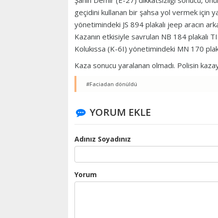
Şahin Demir (E-27) dikkatsizliği sonucu, ön
geçidini kullanan bir şahsa yol vermek için 
yönetimindeki JS 894 plakalı jeep aracın arka
Kazanın etkisiyle savrulan NB 184 plakalı 
Kolukıssa (K-6I) yönetimindeki MN 170 plaka
Kaza sonucu yaralanan olmadı. Polisin kazay
#Faciadan dönüldü
YORUM EKLE
Adınız Soyadınız
Yorum