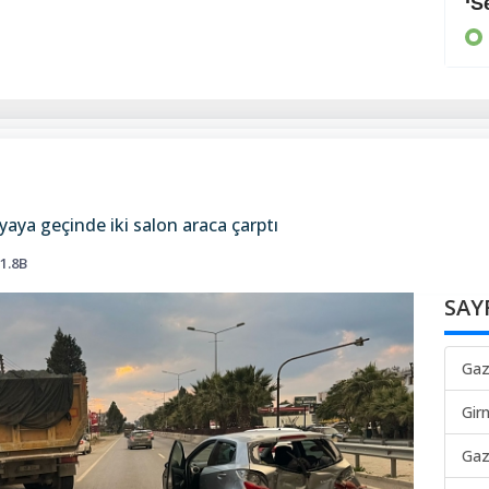
Arayan, soran olmadı
‘S
KIBRIS
aya geçinde iki salon araca çarptı
1.8B
SAY
Gaz
Gir
Gaz