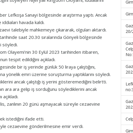
tığını söyleyen Nijeryalı Kingdom Oloyami, iddialarını
Gir
Gir
ber Lefkoşa Sanayi bölgesinde araştırma yaptı. Ancak
 iddiaları havada kaldı.
Gaz
zaevi talebiyle mahkemeye çıkararak, olguları aktardı.
20/
arihinde saat 20.30 sıralarında Gönyeli bölgesinde
Gaz
ni söyledi.
Cel
om Olayemi’nin 30 Eylül 2023 tarihinden itibaren,
No:
n tespit edildiğini açıkladı.
Gaz
esinde bir iş yerinde günlük 50 liraya çalıştığını,
202
 yönelik emri üzerine soruşturma yaptıklarını söyledi.
lerini ancak çalıştığı iş yerini gösteremediğini belirtti.
Lef
ın ara ara gelip iş sorduğunu söylediklerini ancak
no:
 açıkladı.
Gaz
is, zanlının 20 günü aşmayacak süreyle cezaevine
202
k istediğini ifade etti.
Cel
yle cezaevine gönderilmesine emir verdi.
Gir