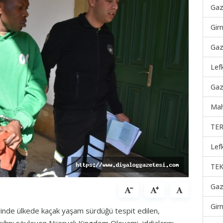
Gaz
Gir
Gaz
Lef
Gaz
Mah
TER
Lef
TEK
Gaz
Gir
erinde ülkede kaçak yaşam sürdüğü tespit edilen,