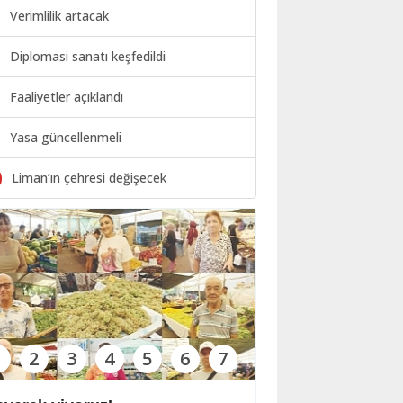
Verimlilik artacak
Diplomasi sanatı keşfedildi
Faaliyetler açıklandı
Yasa güncellenmeli
0
Liman’ın çehresi değişecek
1
2
3
4
5
6
7