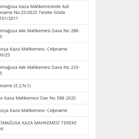
imağusa Kaza Mahkemesinde Asli
pname No:25/2025 Tereke İstida
101/2011
imağusa Aile Mahkemesi Dava No 288-
5
koşa Kaza Mahkemesi- Celpname
30/25
imağusa Aile Mahkemesi Dava No 233-
5
pname (E.2,N.1)
ne Kaza Mahkemesi Dav No 588-2025
koşa Kaza Mahkemesi- Celpname
ZİMAĞUSA KAZA MAHKEMESİ TEREKE
NI