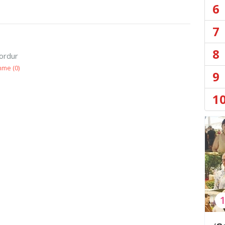
6
7
8
yordur
nme (
0
)
9
1