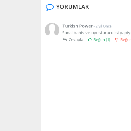
YORUMLAR
Turkish Power
- 2 yıl Önce
Sanal bahis ve uyusturucu isi yapi
Cevapla
Beğen (
1
)
Beğe