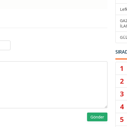
Lef
GA
İLA
GÜ
SIRA
1
2
3
4
Gönder
5