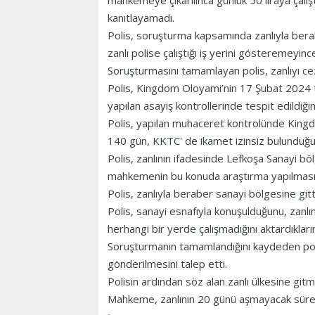
mahkemeye çıkarılınca günlük 50 liraya çalış
kanıtlayamadı.
Polis, soruşturma kapsamında zanlıyla bera
zanlı polise çalıştığı iş yerini gösteremeyince
Soruşturmasını tamamlayan polis, zanlıyı ce
Polis, Kingdom Oloyami’nin 17 Şubat 2024 t
yapılan asayiş kontrollerinde tespit edildiği
Polis, yapılan muhaceret kontrolünde Kingd
140 gün, KKTC' de ikamet izinsiz bulunduğunu
Polis, zanlının ifadesinde Lefkoşa Sanayi bölg
mahkemenin bu konuda araştırma yapılmasına
Polis, zanlıyla beraber sanayi bölgesine gittik
Polis, sanayi esnafıyla konuşulduğunu, zanlın
herhangi bir yerde çalışmadığını aktardıklarını
Soruşturmanın tamamlandığını kaydeden pol
gönderilmesini talep etti.
Polisin ardından söz alan zanlı ülkesine gitme
Mahkeme, zanlının 20 günü aşmayacak süre