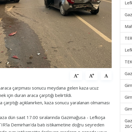
Lef
Gaz
Mah
TER
Lef
TEK
Gaz
Gir
on araca çarpması sonucu meydana gelen kaza ucuz
k için duran araca çarptığı belirtildi.
Gir
a çarptığı açıklanırken, kaza sonucu yaralanan olmaması
Gir
 kaza dün saat 17.00 sıralarında Gazimağusa - Lefkoşa
Gaz
TIR’la Demirhan'da batı istikametine doğru seyreden
20/