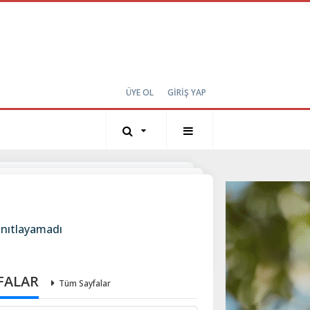
ÜYE OL
GİRİŞ YAP
kanıtlayamadı
FALAR
Tüm Sayfalar