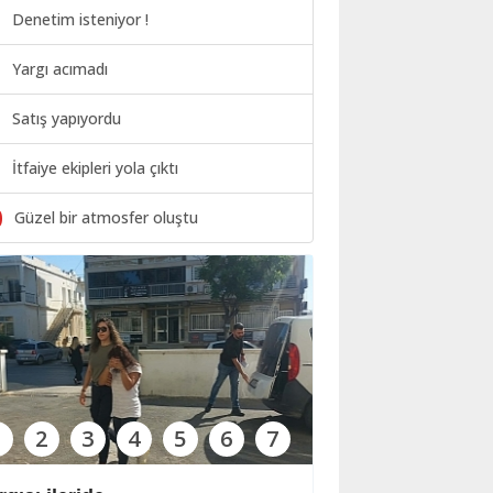
Denetim isteniyor !
Yargı acımadı
Satış yapıyordu
İtfaiye ekipleri yola çıktı
0
Güzel bir atmosfer oluştu
1
2
3
4
5
6
7