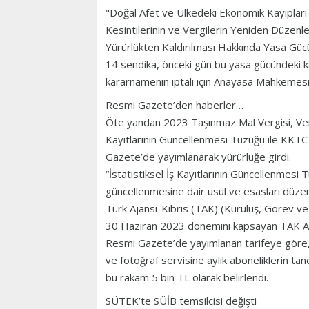
"Doğal Afet ve Ülkedeki Ekonomik Kayıpları 
Kesintilerinin ve Vergilerin Yeniden Düze
Yürürlükten Kaldırılması Hakkında Yasa G
14 sendika, önceki gün bu yasa gücündeki k
kararnamenin iptali için Anayasa Mahkemesi
Resmi Gazete’den haberler…
Öte yandan 2023 Taşınmaz Mal Vergisi, Vergi
Kayıtlarının Güncellenmesi Tüzüğü ile KKTC
Gazete’de yayımlanarak yürürlüğe girdi.
“İstatistiksel İş Kayıtlarının Güncellenmesi T
güncellenmesine dair usul ve esasları düzen
Türk Ajansı-Kıbrıs (TAK) (Kuruluş, Görev ve
30 Haziran 2023 dönemini kapsayan TAK Abon
Resmi Gazete’de yayımlanan tarifeye göre, 
ve fotoğraf servisine aylık aboneliklerin tan
bu rakam 5 bin TL olarak belirlendi.
SÜTEK’te SÜİB temsilcisi değişti