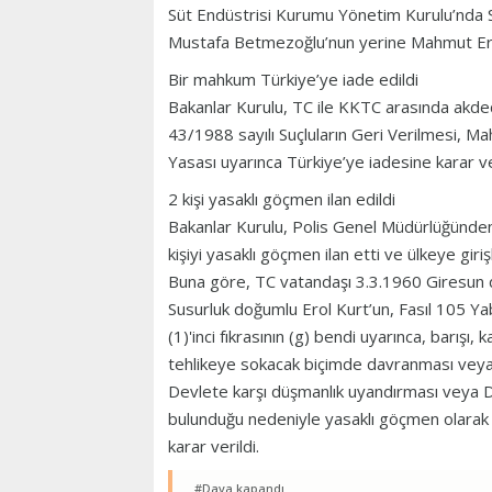
Süt Endüstrisi Kurumu Yönetim Kurulu’nda Süt 
Mustafa Betmezoğlu’nun yerine Mahmut Erd
Bir mahkum Türkiye’ye iade edildi
Bakanlar Kurulu, TC ile KKTC arasında akde
43/1988 sayılı Suçluların Geri Verilmesi, Ma
Yasası uyarınca Türkiye’ye iadesine karar ve
2 kişi yasaklı göçmen ilan edildi
Bakanlar Kurulu, Polis Genel Müdürlüğünden
kişiyi yasaklı göçmen ilan etti ve ülkeye giriş
Buna göre, TC vatandaşı 3.3.1960 Giresun
Susurluk doğumlu Erol Kurt’un, Fasıl 105 Ya
(1)'inci fıkrasının (g) bendi uyarınca, barış
tehlikeye sokacak biçimde davranması veya 
Devlete karşı düşmanlık uyandırması veya Dev
bulunduğu nedeniyle yasaklı göçmen olarak i
karar verildi.
#Dava kapandı