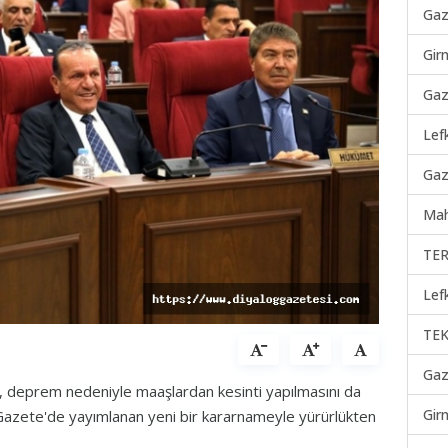
Gaz
Gir
Gaz
Lef
Gaz
Mah
TER
Lef
TEK
Gaz
ğı, deprem nedeniyle maaşlardan kesinti yapılmasını da
Gir
zete'de yayımlanan yeni bir kararnameyle yürürlükten