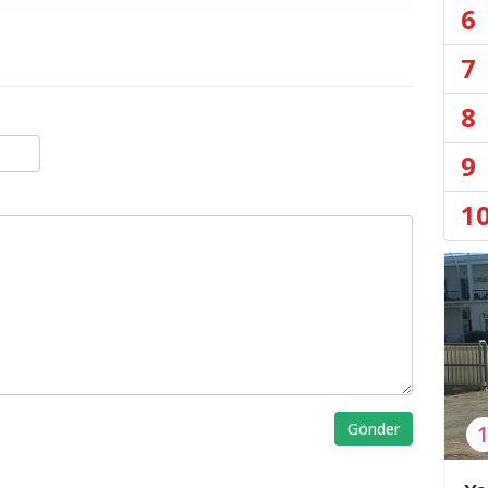
6
7
8
9
1
Gönder