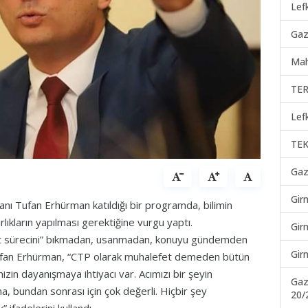
Lef
Gaz
Mah
TER
Lef
TEK
Gaz
Gir
nı Tufan Erhürman katıldığı bir programda, bilimin
lıkların yapılması gerektiğine vurgu yaptı.
Gir
t sürecini” bıkmadan, usanmadan, konuyu gündemden
Gir
Tufan Erhürman, “CTP olarak muhalefet demeden bütün
izin dayanışmaya ihtiyacı var. Acımızı bir şeyin
Gaz
 bundan sonrası için çok değerli. Hiçbir şey
20/