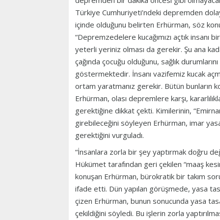
depremden bir dakika öncesi gibi olmayacak” 
Türkiye Cumhuriyeti’ndeki depremden dolayı
içinde olduğunu belirten Erhürman, söz kon
“Depremzedelere kucağımızı açtık insanı bir 
yeterli yeriniz olması da gerekir. Şu ana ka
çağında çocuğu olduğunu, sağlık durumlarını b
göstermektedir. İnsanı vazifemiz kucak açma
ortam yaratmanız gerekir. Bütün bunların ko
Erhürman, olası depremlere karşı, kararlılıkla
gerektiğine dikkat çekti. Kimilerinin, “Emirna
girebileceğini söyleyen Erhürman, imar yasasıy
gerektiğini vurguladı.
“İnsanlara zorla bir şey yaptırmak doğru değ
Hükümet tarafından geri çekilen “maaş kesinti
konuşan Erhürman, bürokratik bir takım sorun
ifade etti. Dün yapılan görüşmede, yasa tasar
çizen Erhürman, bunun sonucunda yasa tasa
çekildiğini söyledi. Bu işlerin zorla yaptır