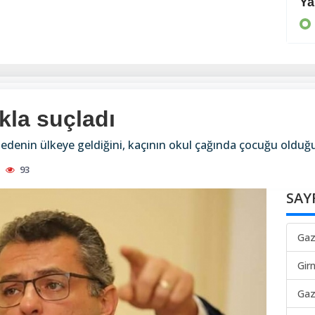
Önleyici tedbirler alınmalı
Ya
KIBRIS
kla suçladı
denin ülkeye geldiğini, kaçının okul çağında çocuğu olduğ
93
SAY
Gaz
Gir
Gaz