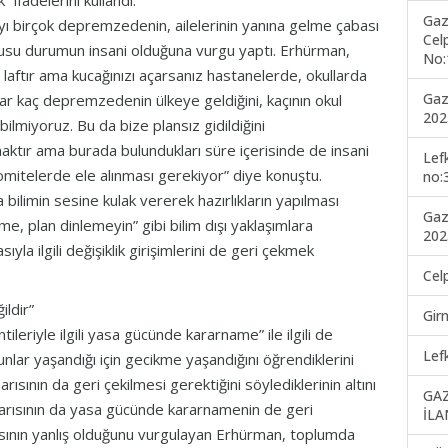
ifadelerini kullandı.
Gaz
 birçok depremzedenin, ailelerinin yanına gelme çabası
Cel
usu durumun insani olduğuna vurgu yaptı. Erhürman,
No:
laftır ama kucağınızı açarsanız hastanelerde, okullarda
Gaz
dar kaç depremzedenin ülkeye geldiğini, kaçının okul
202
ilmiyoruz. Bu da bize plansız gidildiğini
ktır ama burada bulundukları süre içerisinde de insani
Lef
mitelerde ele alınması gerekiyor” diye konuştu.
no:
 bilimin sesine kulak vererek hazırlıkların yapılması
Gaz
me, plan dinlemeyin” gibi bilim dışı yaklaşımlara
202
la ilgili değişiklik girişimlerini de geri çekmek
Cel
ildir”
Gir
leriyle ilgili yasa gücünde kararname” ile ilgili de
Lef
lar yaşandığı için gecikme yaşandığını öğrendiklerini
ısının da geri çekilmesi gerektiğini söylediklerinin altını
GA
rısının da yasa gücünde kararnamenin de geri
İLA
ılmasının yanlış olduğunu vurgulayan Erhürman, toplumda