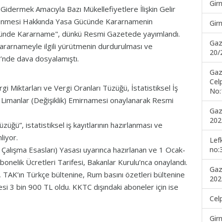
Gir
Gidermek Amacıyla Bazı Mükellefiyetlere İlişkin Gelir
nlenmesi Hakkında Yasa Gücünde Kararnamenin
Gir
ücünde Kararname", dünkü Resmi Gazetede yayımlandı.
Gaz
ararnameyle ilgili yürütmenin durdurulması ve
20/
’nde dava dosyalamıştı.
Gaz
Cel
 Miktarları ve Vergi Oranları Tüzüğü, İstatistiksel İş
No:
 Limanlar (Değişiklik) Emirnamesi onaylanarak Resmi
Gaz
202
üzüğü”, istatistiksel iş kayıtlarının hazırlanması ve
liyor.
Lef
 Çalışma Esasları) Yasası uyarınca hazırlanan ve 1 Ocak-
no:
elik Ücretleri Tarifesi, Bakanlar Kurulu’nca onaylandı.
Gaz
TAK’ın Türkçe bültenine, Rum basını özetleri bültenine
202
esi 3 bin 900 TL oldu. KKTC dışındaki aboneler için ise
Cel
Gir