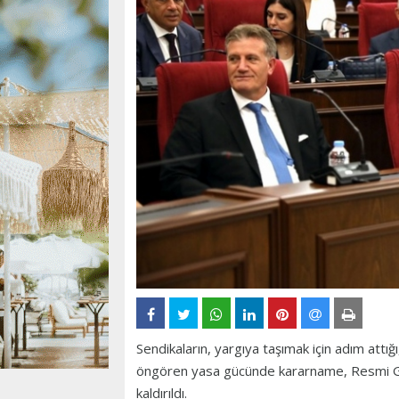
Sendikaların, yargıya taşımak için adım attı
öngören yasa gücünde kararname, Resmi Ga
kaldırıldı.