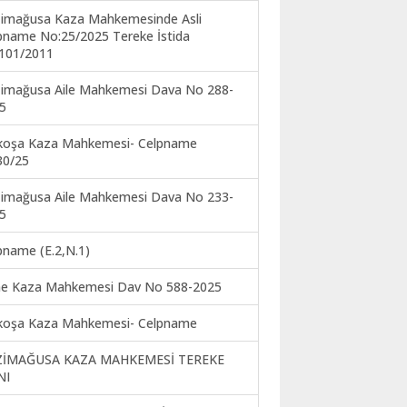
imağusa Kaza Mahkemesinde Asli
pname No:25/2025 Tereke İstida
101/2011
imağusa Aile Mahkemesi Dava No 288-
5
koşa Kaza Mahkemesi- Celpname
30/25
imağusa Aile Mahkemesi Dava No 233-
5
pname (E.2,N.1)
ne Kaza Mahkemesi Dav No 588-2025
koşa Kaza Mahkemesi- Celpname
ZİMAĞUSA KAZA MAHKEMESİ TEREKE
NI