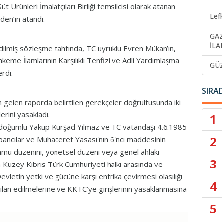
Ürünleri İmalatçıları Birliği temsilcisi olarak atanan
Lef
en’in atandı.
GA
İLA
dilmiş sözleşme tahtında, TC uyruklu Evren Mükan’ın,
hkeme İlamlarının Karşılıklı Tenfizi ve Adli Yardımlaşma
GÜ
rdi.
SIRA
 gelen raporda belirtilen gerekçeler doğrultusunda iki
lerini yasakladı.
1
 doğumlu Yakup Kürşad Yılmaz ve TC vatandaşı 4.6.1985
2
bancılar ve Muhaceret Yasası'nın 6'ncı maddesinin
ı, kamu düzenini, yönetsel düzeni veya genel ahlakı
3
Kuzey Kıbrıs Türk Cumhuriyeti halkı arasında ve
letin yetki ve gücüne karşı entrika çevirmesi olasılığı
4
lan edilmelerine ve KKTC’ye girişlerinin yasaklanmasına
5