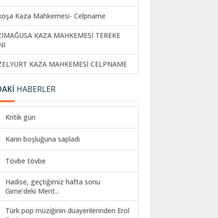
koşa Kaza Mahkemesi- Celpname
ZİMAĞUSA KAZA MAHKEMESİ TEREKE
NI
ZELYURT KAZA MAHKEMESİ CELPNAME
DAKİ
HABERLER
Kritik gün
Karın boşluğuna sapladı
Tövbe tövbe
Hadise, geçtiğimiz hafta sonu
Girne’deki Merit...
Türk pop müziğinin duayenlerinden Erol