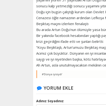
yaşamını yitiren 51 yaşındaki Artun Doğu’nu
sonucu kalp yetmezliği sonucu yaşamını yitir
Doğu için bugün çalıştığı kurum olan Devle
Cenazesi öğle namazının ardından Lefkoşa M
Beşiktaş maçını izlerken fenalaştı
Bu arada Artun Doğu’nun ölümüyle yasa bürü
Bir yakında facebook hesabından yaptığı pay
krizi geçirdiğini ifade etti ve şunları belirtti:
“Koyu Beşiktaşlı, Artun’umuzu Beşiktaş maçı i
Acımız çok büyüktür. Dünyanın en iyi insanları
saygı ve iyi niyetinden başka, kötü hatırlaya
Ah Artun, asla unutulmayacaksın mekânın ce
#‘Dünya iyisiydi’
YORUM EKLE
Adınız Soyadınız