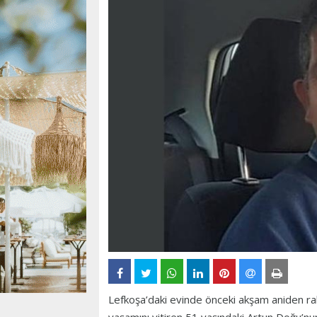
Lefkoşa’daki evinde önceki akşam aniden rah