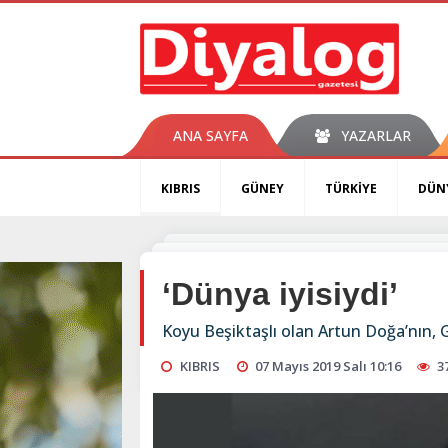
ANA SAYFA
YAZARLAR
KIBRIS
GÜNEY
TÜRKİYE
DÜN
‘Dünya iyisiydi’
Koyu Beşiktaşlı olan Artun Doğa’nın, 
KIBRIS
07 Mayıs 2019 Salı 10:16
3