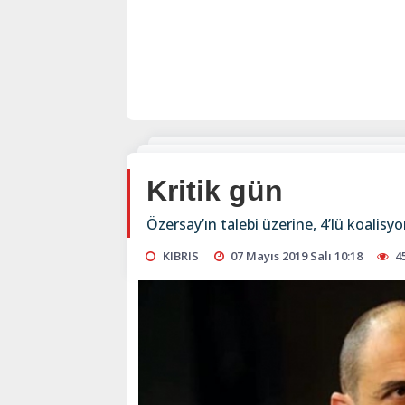
Kritik gün
Özersay’ın talebi üzerine, 4’lü koalisy
KIBRIS
07 Mayıs 2019 Salı 10:18
4