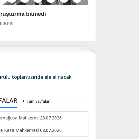
ruşturma bitmedi
Lanet yağdırdı: K
KIBRIS
KIBRIS
urulu toplantısında ele alınacak
FALAR
Tüm Sayfalar
imağusa Mahkeme 23.07.2026
ne Kaza Mahkemesi 08.07.2026