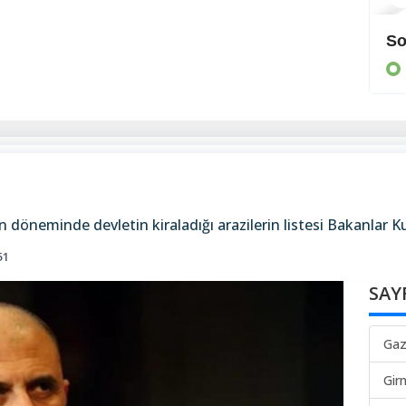
Cezaevine gönderildi
So
KIBRIS
on döneminde devletin kiraladığı arazilerin listesi Bakanlar K
51
SAY
Gaz
Gir