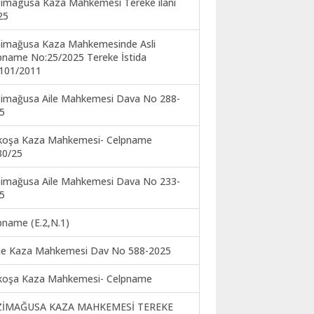
imagusa Kaza Mahkemesi Tereke ilanı
25
imağusa Kaza Mahkemesinde Asli
pname No:25/2025 Tereke İstida
101/2011
imağusa Aile Mahkemesi Dava No 288-
5
koşa Kaza Mahkemesi- Celpname
30/25
imağusa Aile Mahkemesi Dava No 233-
5
pname (E.2,N.1)
ne Kaza Mahkemesi Dav No 588-2025
koşa Kaza Mahkemesi- Celpname
ZİMAĞUSA KAZA MAHKEMESİ TEREKE