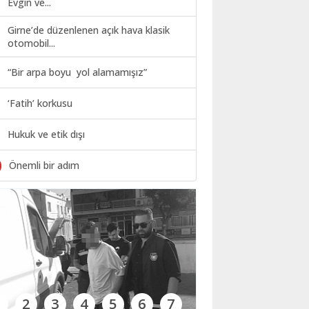
Evgin ve...
Girne’de düzenlenen açık hava klasik
otomobil...
“Bir arpa boyu yol alamamışız”
‘Fatih’ korkusu
Hukuk ve etik dışı
0
Önemli bir adım
1
2
3
4
5
6
7