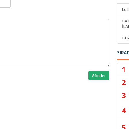
Lef
GA
İLA
GÜ
SIRA
1
Gönder
2
3
4
5