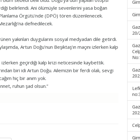
n ölüm sebebi belli oldu. Doğu’ya dün yapılan otopsi
Gir
diği belirlendi. Ani ölümüyle sevenlerini yasa boğan
Gir
t Planlama Örgütü'nde (DPÖ) tören düzenlenecek.
ezarlığı’na defnedilecek.
Gaz
20/
nen yakınları duygularını sosyal medyadan dile getirdi.
Gaz
laşımda, Artun Doğu’nun Beşiktaş’ın maçını izlerken kalp
Cel
No:
zlerken geçirdiği kalp krizi neticesinde kaybettik.
Gaz
ndan biri idi Artun Doğu. Ailemizin bir ferdi olalı, sevgi
202
cağım hiç bir anım yok.
nnet, ruhun şad olsun.”
Lef
no:
Gaz
202
Cel
Gir