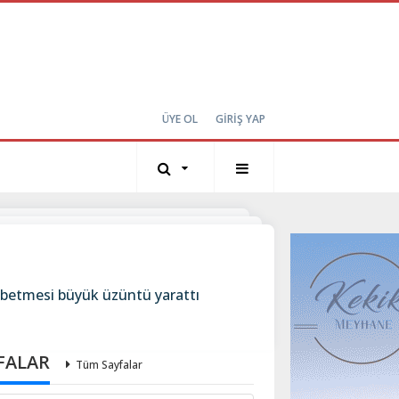
ÜYE OL
GİRİŞ YAP
aybetmesi büyük üzüntü yarattı
FALAR
Tüm Sayfalar