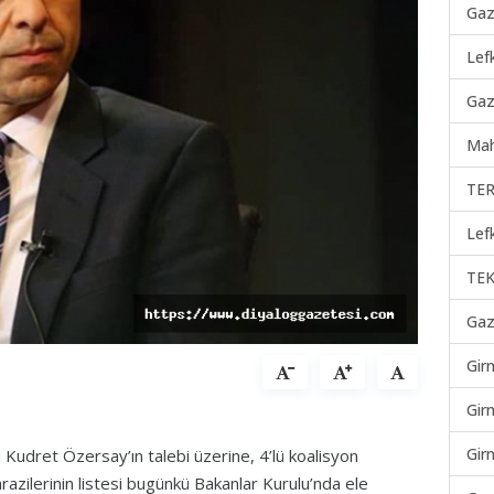
Gaz
Lef
Gaz
Mah
TER
Lef
TEK
Gaz
Gir
Gir
Gir
udret Özersay’ın talebi üzerine, 4’lü koalisyon
zilerinin listesi bugünkü Bakanlar Kurulu’nda ele