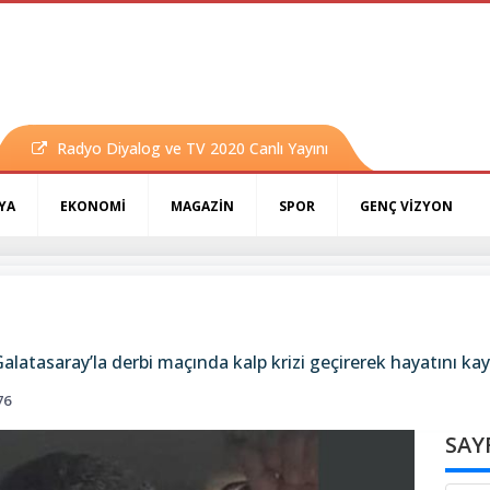
Radyo Diyalog ve TV 2020 Canlı Yayını
YA
EKONOMİ
MAGAZİN
SPOR
GENÇ VİZYON
Galatasaray’la derbi maçında kalp krizi geçirerek hayatını k
76
SAY