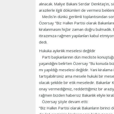
alınacak. Maliye Bakanı Serdar Denktaş’ın, sö
arazilerle ilgili dökümleri de vermesi beklen
Meclis’in dünkü gerilimli toplantısından 
Özersay “Biz Halkın Partisi olarak Bakanların
kiralanmasını hiçbir zaman doğru bulmadık. 
itirazımıza rağmen yapılanları kabul etmiyoru
dedi.
Hukuka aykırılık meselesi değildir
Parti başkanlarının dün mecliste konuştuğ
yaşandığını belirten Özersay “Bu konuda biz
mı yapıldığı meselesi değildir. Yani kiralam
tartışabilirsiniz ama mesele hukuki bir me
olacak şekilde bir etik meseledir. Bakanlar K
onay vermediğimiz, reddettiğimiz bir araziyle
rağmen bizden habersiz Bakanlık eliyle kiral
Özersay şöyle devam etti:
“Biz Halkın Partisi olarak Bakanların birinci