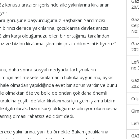
Gaz
z konusu araziler içerisinde aile yakınlarına kiralanan
20/
iyor.
Gaz
sonra görüşüne başvurduğumuz Başbakan Yardımcısı
Cel
 birinci derece yakınlarına, çocuklarına devlet arazisi
No:
Bizim karşı olduğumuzu bilen bir ortağımız tarafından
z ve biz bu kiralama işleminin iptal edilmesini istiyoruz”
Gaz
202
Lef
no:
unu, daha sonra sosyal medyada tartışmaların
im için asıl mesele kiralamanın hukuka uygun mu, aykırı
Gaz
a ihale olmadan yapıldığında evet bir sorun vardır ve bunu
202
sele olmaktan öte ve belki de ondan çok daha önemli
Cel
urulu’na çeşitli defalar kiralanması için gelmiş ama bizim
 ilgili olarak, bizim karşı olduğumuz biliniyor olunmasına
Gir
anmış olması rahatsız edicidir” dedi.
Lef
 derece yakınlarına, yani bu örnekte Bakan çocuklarına
GA