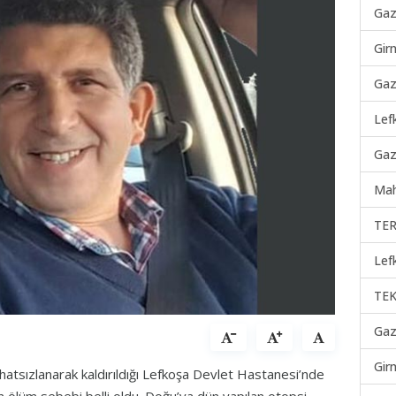
Gaz
Gir
Gaz
Lef
Gaz
Mah
TER
Lef
TEK
Gaz
Gir
atsızlanarak kaldırıldığı Lefkoşa Devlet Hastanesi’nde