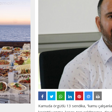
Kamuda örgütlü 13 sendika, “kamu çalışanla