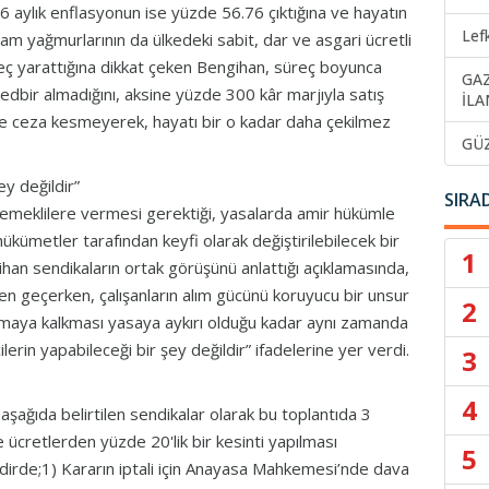
6 aylık enflasyonun ise yüzde 56.76 çıktığına ve hayatın
Lef
m yağmurlarının da ülkedeki sabit, dar ve asgari ücretli
eç yarattığına dikkat çeken Bengihan, süreç boyunca
GA
edbir almadığını, aksine yüzde 300 kâr marjıyla satış
İLA
 ceza kesmeyerek, hayatı bir o kadar daha çekilmez
GÜ
ey değildir”
SIRA
e emeklilere vermesi gerektiği, yasalarda amir hükümle
ümetler tarafından keyfi olarak değiştirilebilecek bir
1
gihan sendikaların ortak görüşünü anlattığı açıklamasında,
en geçerken, çalışanların alım gücünü koruyucu bir unsur
2
aya kalkması yasaya aykırı olduğu kadar aynı zamanda
ilerin yapabileceği bir şey değildir” ifadelerine yer verdi.
3
4
 aşağıda belirtilen sendikalar olarak bu toplantıda 3
 ücretlerden yüzde 20'lik bir kesinti yapılması
5
irde;1) Kararın iptali için Anayasa Mahkemesi’nde dava