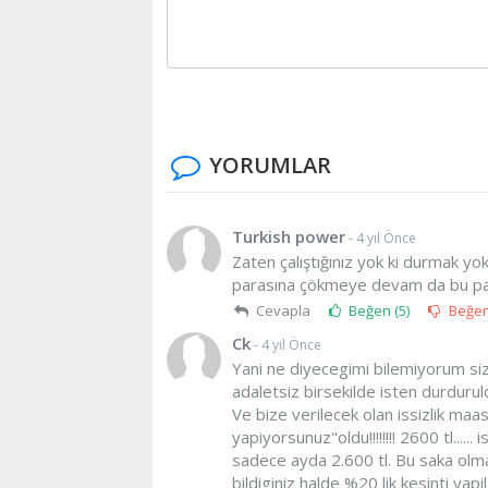
YORUMLAR
Turkish power
- 4 yıl Önce
Zaten çalıştığınız yok ki durmak 
parasına çökmeye devam da bu pa
Cevapla
Beğen (
5
)
Beğe
Ck
- 4 yıl Önce
Yani ne diyecegimi bilemiyorum siz
adaletsiz birsekilde isten durduruld
Ve bize verilecek olan issizlik maa
yapiyorsunuz"oldu!!!!!!!! 2600 tl...
sadece ayda 2.600 tl. Bu saka olmali
bildiginiz halde %20 lik kesinti yap