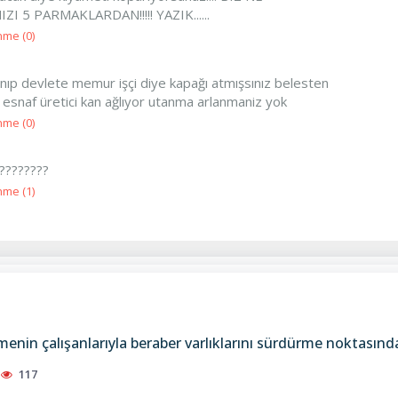
 5 PARMAKLARDAN!!!!! YAZIK......
nme (
0
)
nıp devlete memur işçi diye kapağı atmışsınız belesten
esnaf üretici kan ağlıyor utanma arlanmaniz yok
nme (
0
)
????????
nme (
1
)
enin çalışanlarıyla beraber varlıklarını sürdürme noktasındaki
117