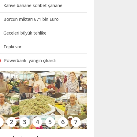
Kahve bahane sohbet şahane
Borcun miktarı 671 bin Euro
Geceleri büyük tehlike
Tepki var
0
Powerbank yangın çıkardı
1
2
3
4
5
6
7