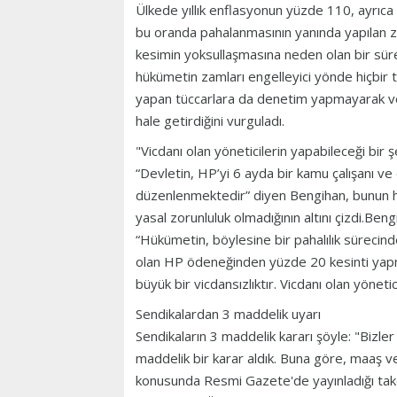
Ülkede yıllık enflasyonun yüzde 110, ayrıca 
bu oranda pahalanmasının yanında yapılan za
kesimin yoksullaşmasına neden olan bir sür
hükümetin zamları engelleyici yönde hiçbir t
yapan tüccarlara da denetim yapmayarak ve
hale getirdiğini vurguladı.
"Vicdanı olan yöneticilerin yapabileceği bir ş
“Devletin, HP’yi 6 ayda bir kamu çalışanı v
düzenlenmektedir” diyen Bengihan, bunun hük
yasal zorunluluk olmadığının altını çizdi.Ben
“Hükümetin, böylesine bir pahalılık sürecind
olan HP ödeneğinden yüzde 20 kesinti yapm
büyük bir vicdansızlıktır. Vicdanı olan yönetic
Sendikalardan 3 maddelik uyarı
Sendikaların 3 maddelik kararı şöyle: "Bizler
maddelik bir karar aldık. Buna göre, maaş ve
konusunda Resmi Gazete'de yayınladığı takd