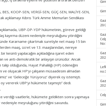
açıp, iş bırakma eylemi ve şiddetini artırarak benzeri
Gir
Gir
, BES, KOOP-SEN, VERGİ-SEN, GÜÇ-SEN, MALİYE-SEN,
k açıklamayı Kıbrıs Türk Amme Memurları Sendikası
Gaz
20/
 açıklamada, UBP-DP-YDP hükümetinin, göreve geldiği
Gaz
ş kayırma düzeni nedeniyle meşruluğunu yitirdiğini
Cel
ünde Kararname çıkartmak suretiyle net maaşı 15 bin
No:
lilerden maaş, ücret ve 13. maaşlarından, nereye
Gaz
 bir kesinti yapılacağını açıkladığına işaret eden
202
zan ve anti-demokratik bir anlayışın ürünüdür. Ancak
talip olduğunda, Hayat Pahalılığı (HP) ödeneğini
Lef
ni ve oluşacak HP'yi çalışanın müsaadesini almadan
no:
işimiz’ ve ‘Geleceğe Yürüyoruz’ diyerek oy istemişti.
Gaz
 oy vererek UBP'yi hükümete taşımıştı” dedi.
202
”
Cel
 verdiği vaatlerle, hükümete geldikten sonra yapmaya
r nedeniyle meşruluğunu yitirdiğini savundu.
Gir