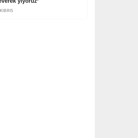
everek yiyoruz’
Halkın korkulu r
KIBRIS
KIBRIS