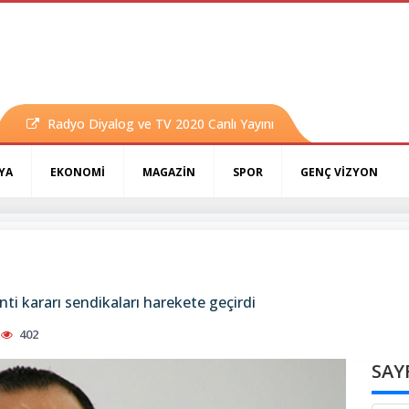
Radyo Diyalog ve TV 2020 Canlı Yayını
YA
EKONOMİ
MAGAZİN
SPOR
GENÇ VİZYON
i kararı sendikaları harekete geçirdi
402
SAY