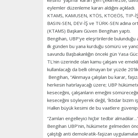
kesinti” yapma kararı geri çekilmezse, dava 
eylemler düzenleme kararı aldığını açıkladı.
KTAMS, KAMUSEN, KTÖS, KTOEÖS, TIP-İŞ
BASIN-SEN, DEV-İŞ ve TÜRK-SEN adına orta
(KTAMS) Başkanı Güven Bengihan yaptı.
Bengihan, UBP'ye eleşrtirilerde bulunduğu
ilk günden bu yana kurduğu sömürü ve yanda
savundu Başbakanlığın önceki gün Yasa Güc
TL'nin üzerinde olan kamu çalışanı ve emek
kullanılacağı da belli olmayan bir yüzde 20'lik
Bengihan, “Alınmaya çalışılan bu karar, faşi
herkesin hatırlayacağı üzere; UBP hükümete 
keseceğini, çalışanların emeğini sömüreceği
keseceğini söyleyerek değil, ‘İktidar bizim 
Halkın büyük kesimi de bu vaatlere güvenip
“Zamları engelleyici hiçbir tedbir almadılar…
Bengihan UBP’nin, hükümete gelmeden önce
çalıştığı anti demokratik-faşizan uygulamala