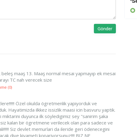
Arayan, soran olmadı
‘S
KIBRIS
Gönder
yok beleş maaş 13. Maaş normal mesai yapmayıp ek mesai
rayı TC nah verecek size
nme (
0
)
lere!!!!!! Özel okulda ögretmenlik yapiyorduk ve
uk. Hayatimizda ilkkez issizlik maasi icin basvuru yaptik.
si miktarini duyunca ilk söyledigimiz sey "sanirim şaka
... issiz kalan bir ögretmene verilecek olan para sadece ve
!!!!!! Siz devlet memurlari da ileride geri ödenecegini
ilacak diye kiyameti kopariyorsunuz!!!! BIZ NE