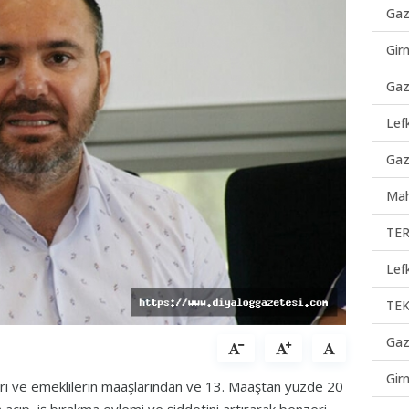
Gaz
Gir
Gaz
Lef
Gaz
Mah
TER
Lef
TEK
Gaz
Gir
rı ve emeklilerin maaşlarından ve 13. Maaştan yüzde 20