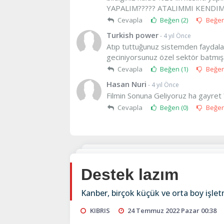
YAPALIM????? ATALIMMI KENDIMIZI
Cevapla
Beğen (
2
)
Beğe
Turkish power
- 4 yıl Önce
Atıp tuttuğunuz sistemden faydala
geciniyorsunuz özel sektör batmış 
Cevapla
Beğen (
1
)
Beğe
Hasan Nuri
- 4 yıl Önce
Filmin Sonuna Geliyoruz ha gayret 
Cevapla
Beğen (
0
)
Beğe
Destek lazım
Kanber, birçok küçük ve orta boy işletm
KIBRIS
24 Temmuz 2022 Pazar 00:38