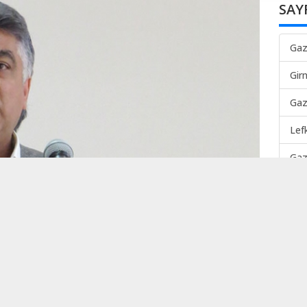
SAY
Gaz
Gir
Gaz
Lef
Gaz
Mah
TER
Lef
TEK
Gaz