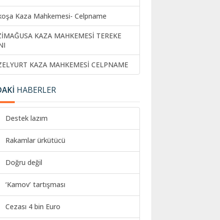
koşa Kaza Mahkemesi- Celpname
ZİMAĞUSA KAZA MAHKEMESİ TEREKE
NI
ZELYURT KAZA MAHKEMESİ CELPNAME
DAKİ
HABERLER
Destek lazım
Rakamlar ürkütücü
Doğru değil
‘Kamov’ tartışması
Cezası 4 bin Euro