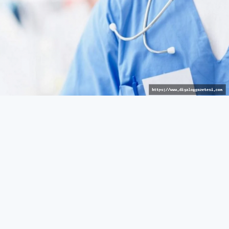
Avrupalı hizmet
GÜNEY
27 Mart 2026 - 10:43
531
Güneyde sağlık reçetelerinde barkod uygulaması
bugünden itibaren yürürlükte
Rum Sağlık Sigorta Kurumu (HIO), reçetelerin
verilmesinde barkod görüntülenmesini sağlayan yeni bir