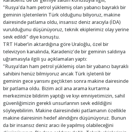
Karadeniz'de bir gemiye saldırı konusuyla ilgili,
"Rusya'da ham petrol yüklemiş olan yabancı bayraklı bir
geminin işletenlerin Türk olduğunu biliyoruz, makine
dairesinde patlama oldu, insansız deniz aracıyla (İDA)
vurulduğunu düşünüyoruz, teknik ekiplerimiz olay yerine
sevk edildi" diye konuştu.
TRT Haber’in aktardığına göre Uraloğlu, özel bir
televizyon kanalında, Karadeniz'de bir geminin saldırıya
uğramasıyla ilgili şu açıklamaları yaptı:
"Rusya’dan ham petrol yüklemiş olan bir yabancı bayraklı
sahibini henüz bilmiyoruz ancak Türk işletenli bir
geminin gece yarısını geçtikten sonra makine dairesinde
bir patlama oldu. Bizim acil ana arama kurtarma
merkezimize bildirim yaptığı ve kıyı emniyetimizin, sahil
güvenliğimizin gerekli unsurlarının sevk edildiğini
söyleyebilirim. Makine dairesindeki patlamanın özellikle
makine dairesinin hedef alındığını düşünüyoruz. Bunun
da bir insansız deniz aracı ile yapılmış olabileceğini