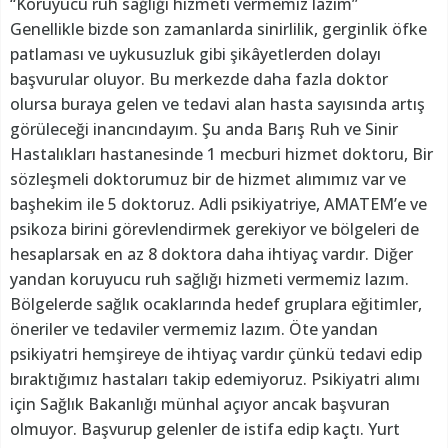
“Koruyucu ruh sağlığı hizmeti vermemiz lazım”
Genellikle bizde son zamanlarda sinirlilik, gerginlik öfke
patlaması ve uykusuzluk gibi şikâyetlerden dolayı
başvurular oluyor. Bu merkezde daha fazla doktor
olursa buraya gelen ve tedavi alan hasta sayısında artış
görüleceği inancındayım. Şu anda Barış Ruh ve Sinir
Hastalıkları hastanesinde 1 mecburi hizmet doktoru, Bir
sözleşmeli doktorumuz bir de hizmet alımımız var ve
başhekim ile 5 doktoruz. Adli psikiyatriye, AMATEM’e ve
psikoza birini görevlendirmek gerekiyor ve bölgeleri de
hesaplarsak en az 8 doktora daha ihtiyaç vardır. Diğer
yandan koruyucu ruh sağlığı hizmeti vermemiz lazım.
Bölgelerde sağlık ocaklarında hedef gruplara eğitimler,
öneriler ve tedaviler vermemiz lazım. Öte yandan
psikiyatri hemşireye de ihtiyaç vardır çünkü tedavi edip
bıraktığımız hastaları takip edemiyoruz. Psikiyatri alımı
için Sağlık Bakanlığı münhal açıyor ancak başvuran
olmuyor. Başvurup gelenler de istifa edip kaçtı. Yurt