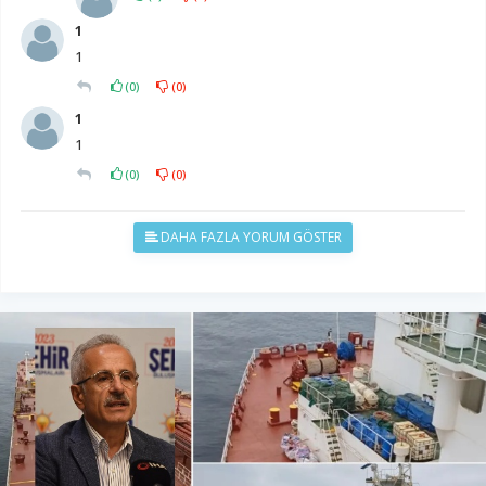
1
1
(
0
)
(
0
)
1
1
(
0
)
(
0
)
DAHA FAZLA YORUM GÖSTER