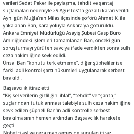
verileri Sedat Peker ile paylaşma, tehdit ve şantaj
suçlamaları nedeniyle 29 Ağustos'ta gözaltı kararı verildi.
Aynı gün Muğla'nın Milas ilçesinde şoförü Ahmet K. ile
yakalanan Ban, kara yoluyla Ankara'ya götürüldü.
Ankara Emniyet Müdürlüğü Asayiş Şubesi Gasp Büro
Amirliğindeki işlemleri tamamlanan Ban, önceki gün
soruşturmayı yürüten savcıya ifade verdikten sonra sulh
ceza hakimliğine sevk edildi.
Ünsal Ban “konutu terk etmeme”, diğer şüpheliler ise
farklı adli kontrol şartı hükümleri uygulanarak serbest
bırakıldı.
Başsavcılık itiraz etti
“Kişisel verilerin gizliliğini ihlal”, “tehdit” ve “şantaj”
suçlarından tutuklanması talebiyle sulh ceza hakimliğine
sevk edilen şüpheli Ban'ın adli kontrolle serbest
bırakılmasının hemen ardından Başsavcılık harekete
geçti.
Nöbetçi asliye ceza mahkemesine sunulan itiraz