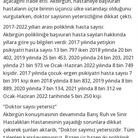
açacağını ifade etti. Akbirgün, hastaneye başvuran
hastaların üçte birinin üçüncü ülke vatandaşı olduğunu
vurgularken, doktor sayısının yetersizliğine dikkat çekti.
2017-2022 yılları arası poliklinik hasta sayısı:
Akbirgün polikliniğe başvuran hasta sayıları hakkında
yıllara göre şu bilgileri verdi: 2017 yılında yetişkin
psikiyatri hasta sayısı 13 bin 797 iken 2018 yılında 20 bin
402, 2019 yılında 25 bin 453, 2020 yılında 24 bin 203, 2021
yılında 21 bin 973 ve Ocak-Haziran 2022 yılında 8 bin 749
kişidir. 2017 yılında çocuk-ergen psikiyatri hasta sayısı 7
bin 391 kişi iken 2018 yılında 8 bin 832, 2019 yılında 8 bin
889, 2020 yılında 7 bin 134, 2021 yılında 8 bin 312 ve
Ocak-Haziran 2022 tarihinde 5 bin 250 kişi.
“Doktor sayısı yetersiz”
Akbirgün konuşmasının devamında Barış Ruh ve Sinir
Hastalıkları Hastanesinin yaşadığı sorunlara dikkat
çekerek şunları aktardı, “Doktor sayımız yetersizdir. Tüm
talepleri karşılayamıyoruz. Bazen üç bazen iki poliklinik