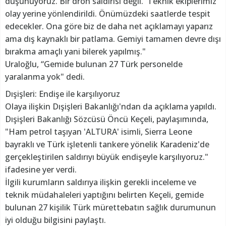
düşünüyoruz. Bir dron saldırısı değil. Teknik ekiplerimiz
olay yerine yönlendirildi. Önümüzdeki saatlerde tespit
edecekler. Ona göre biz de daha net açıklamayı yaparız
ama dış kaynaklı bir patlama. Gemiyi tamamen devre dışı
bırakma amaçlı yani bilerek yapılmış."
Uraloğlu, “Gemide bulunan 27 Türk personelde
yaralanma yok" dedi.
Dışişleri: Endişe ile karşılıyoruz
Olaya ilişkin Dışişleri Bakanlığı'ndan da açıklama yapıldı.
Dışişleri Bakanlığı Sözcüsü Öncü Keçeli, paylaşımında,
"Ham petrol taşıyan 'ALTURA' isimli, Sierra Leone
bayraklı ve Türk işletenli tankere yönelik Karadeniz'de
gerçekleştirilen saldırıyı büyük endişeyle karşılıyoruz."
ifadesine yer verdi.
İlgili kurumların saldırıya ilişkin gerekli inceleme ve
teknik müdahaleleri yaptığını belirten Keçeli, gemide
bulunan 27 kişilik Türk mürettebatın sağlık durumunun
iyi olduğu bilgisini paylaştı.