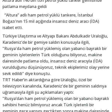
Altura adlı 140 bin ton petrol yüklü tanker gemisinde
patlama meydana geldi
“Altura” adlı ham petrol yüklü tankere, İstanbul
Boğazı'nın 15 mil açığında insansız deniz aracı (İDA)
isabet etti.
Türkiye Ulaştırma ve Altyapı Bakanı Abdulkadir Uraloğlu,
Karadeniz'de bir gemiye saldırı konusuyla ilgili,
"Rusya'da ham petrol yüklemiş olan yabancı bayraklı bir
geminin işletenlerin Türk olduğunu biliyoruz, makine
dairesinde patlama oldu, insansız deniz aracıyla (İDA)
vurulduğunu düşünüyoruz, teknik ekiplerimiz olay yerine
sevk edildi" diye konuştu.
TRT Haber’in aktardığına göre Uraloğlu, özel bir
televizyon kanalında, Karadeniz'de bir geminin saldırıya
uğramasıyla ilgili şu açıklamaları yaptı:
"Rusya’dan ham petrol yüklemiş olan bir yabancı bayraklı
sahibini henüz bilmiyoruz ancak Türk işletenli bir
geminin gece yarısını geçtikten sonra makine dairesinde