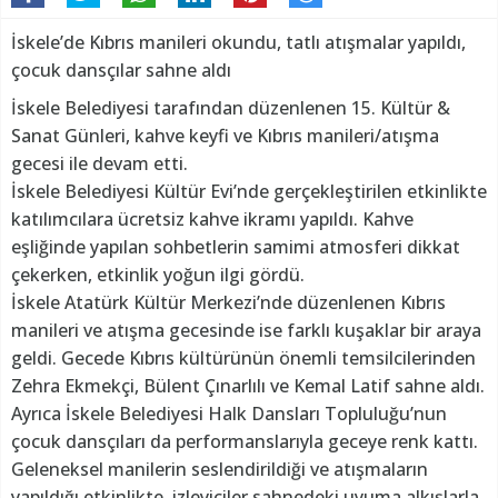
İskele’de Kıbrıs manileri okundu, tatlı atışmalar yapıldı,
çocuk dansçılar sahne aldı
İskele Belediyesi tarafından düzenlenen 15. Kültür &
Sanat Günleri, kahve keyfi ve Kıbrıs manileri/atışma
gecesi ile devam etti.
İskele Belediyesi Kültür Evi’nde gerçekleştirilen etkinlikte
katılımcılara ücretsiz kahve ikramı yapıldı. Kahve
eşliğinde yapılan sohbetlerin samimi atmosferi dikkat
çekerken, etkinlik yoğun ilgi gördü.
İskele Atatürk Kültür Merkezi’nde düzenlenen Kıbrıs
manileri ve atışma gecesinde ise farklı kuşaklar bir araya
geldi. Gecede Kıbrıs kültürünün önemli temsilcilerinden
Zehra Ekmekçi, Bülent Çınarlılı ve Kemal Latif sahne aldı.
Ayrıca İskele Belediyesi Halk Dansları Topluluğu’nun
çocuk dansçıları da performanslarıyla geceye renk kattı.
Geleneksel manilerin seslendirildiği ve atışmaların
yapıldığı etkinlikte, izleyiciler sahnedeki uyuma alkışlarla