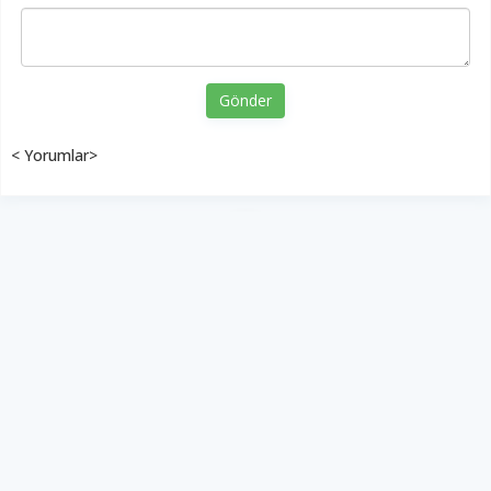
Gönder
< Yorumlar>
YUKARI ÇIK
Yazılım:
TE Bilişim
Diyalog Gazetesi - Tüm hakları saklıdır.
Copyright © 2026