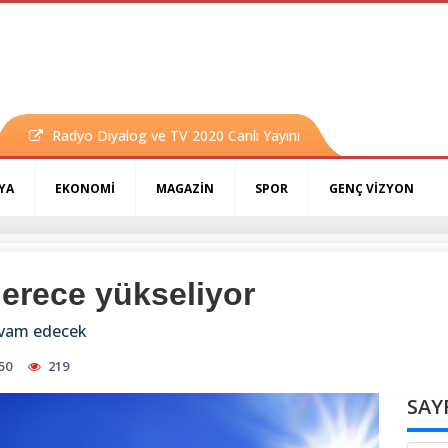
Radyo Diyalog ve TV 2020 Canlı Yayını
YA
EKONOMİ
MAGAZİN
SPOR
GENÇ VİZYON
derece yükseliyor
evam edecek
50
219
SAY