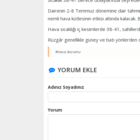
sıcaklık 38-41 derece dolaylarında seyrede
Dairenin 2-8 Temmuz dönemine dair tahmin 
nemli hava kütlesinin etkisi altında kalacak.
Hava sıcaklığı iç kesimlerde 38-41, sahille
Rüzgâr genellikle güney ve batı yönlerden
#hava durumu
YORUM EKLE
Adınız Soyadınız
Yorum