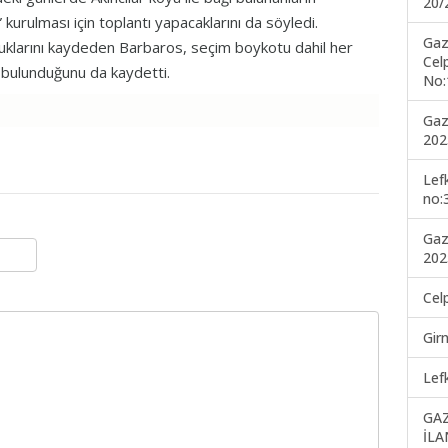
20/
” kurulması için toplantı yapacaklarını da söyledi.
Gaz
lduklarını kaydeden Barbaros, seçim boykotu dahil her
Cel
 bulunduğunu da kaydetti.
No:
Gaz
202
Lef
no:
Gaz
202
Cel
Gir
Lef
GA
İLA