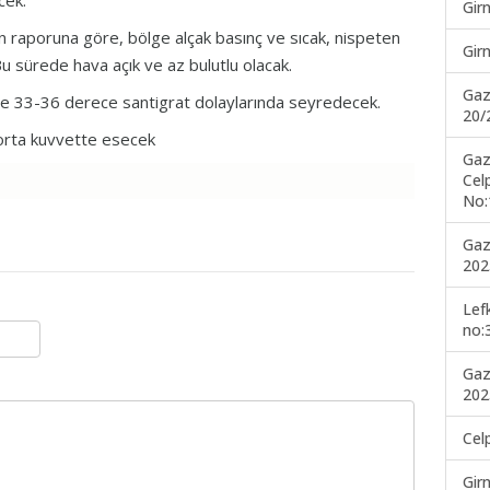
cek.
Gir
raporuna göre, bölge alçak basınç ve sıcak, nispeten
Gir
 Bu sürede hava açık ve az bulutlu olacak.
Gaz
rde 33-36 derece santigrat dolaylarında seyredecek.
20/
 orta kuvvette esecek
Gaz
Cel
No:
Gaz
202
Lef
no:
Gaz
202
Cel
Gir