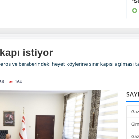
Arayan, soran olmadı
‘S
KIBRIS
kapı istiyor
ros ve beraberindeki heyet köylerine sınır kapısı açılması ta
56
164
SAY
Gaz
Gir
Gaz