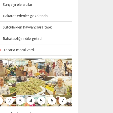
Suriye’yi ele aldılar
Hakaret edenler gözaltında
Sütçülerden hayvancılara tepki
Rahatsızlığını dile getirdi
0
Tatar’a moral verdi
1
2
3
4
5
6
7