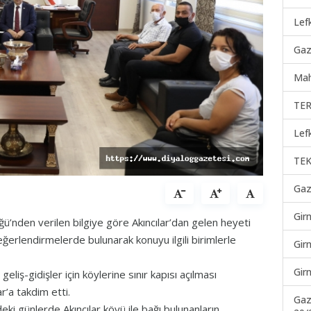
Lef
Gaz
Mah
TER
Lef
TEK
Gaz
Gir
üğü’nden verilen bilgiye göre Akıncılar’dan gelen heyeti
ğerlendirmelerde bulunarak konuyu ilgili birimlerle
Gir
Gir
iş-gidişler için köylerine sınır kapısı açılması
ar’a takdim etti.
Gaz
 günlerde Akıncılar köyü ile bağı bulunanların