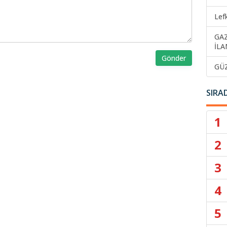
Lef
GA
İLA
Gönder
GÜ
SIRA
1
2
3
4
5