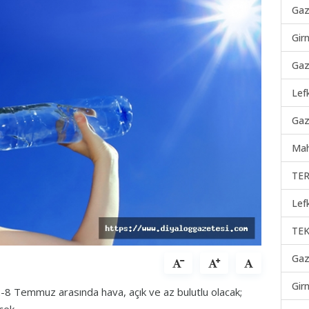
Gaz
Gir
Gaz
Lef
Gaz
Mah
TER
Lef
TEK
Gaz
Gir
2-8 Temmuz arasında hava, açık ve az bulutlu olacak;