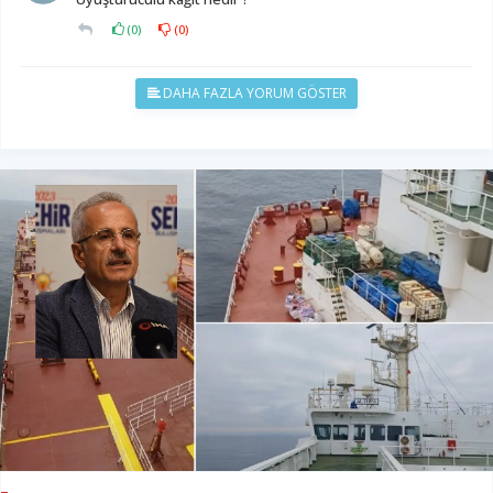
(
0
)
(
0
)
DAHA FAZLA YORUM GÖSTER