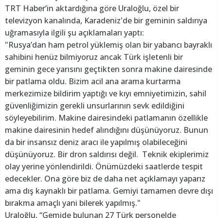
TRT Haber’in aktardığına göre Uraloğlu, özel bir
televizyon kanalında, Karadeniz'de bir geminin saldırıya
uğramasıyla ilgili şu açıklamaları yaptı:
"Rusya’dan ham petrol yüklemiş olan bir yabancı bayraklı
sahibini henüz bilmiyoruz ancak Türk işletenli bir
geminin gece yarısını geçtikten sonra makine dairesinde
bir patlama oldu. Bizim acil ana arama kurtarma
merkezimize bildirim yaptığı ve kıyı emniyetimizin, sahil
güvenliğimizin gerekli unsurlarının sevk edildiğini
söyleyebilirim. Makine dairesindeki patlamanın özellikle
makine dairesinin hedef alındığını düşünüyoruz. Bunun
da bir insansız deniz aracı ile yapılmış olabileceğini
düşünüyoruz. Bir dron saldırısı değil. Teknik ekiplerimiz
olay yerine yönlendirildi. Önümüzdeki saatlerde tespit
edecekler. Ona göre biz de daha net açıklamayı yaparız
ama dış kaynaklı bir patlama. Gemiyi tamamen devre dışı
bırakma amaçlı yani bilerek yapılmış."
Uraloğlu, “Gemide bulunan 27 Türk personelde