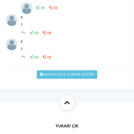
(
0
)
(
0
)
1
1
(
0
)
(
0
)
1
1
(
0
)
(
0
)
DAHA FAZLA YORUM GÖSTER
YUKARI ÇIK