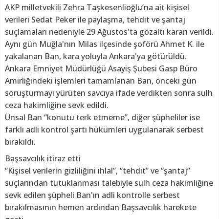
AKP milletvekili Zehra Taşkesenlioğlu’na ait kişisel
verileri Sedat Peker ile paylaşma, tehdit ve şantaj
suçlamaları nedeniyle 29 Ağustos'ta gözaltı kararı verildi.
Aynı gün Muğla'nın Milas ilçesinde şoförü Ahmet K. ile
yakalanan Ban, kara yoluyla Ankara'ya götürüldü.
Ankara Emniyet Müdürlüğü Asayiş Şubesi Gasp Büro
Amirliğindeki işlemleri tamamlanan Ban, önceki gün
soruşturmayı yürüten savcıya ifade verdikten sonra sulh
ceza hakimliğine sevk edildi.
Ünsal Ban “konutu terk etmeme”, diğer şüpheliler ise
farklı adli kontrol şartı hükümleri uygulanarak serbest
bırakıldı.
Başsavcılık itiraz etti
“Kişisel verilerin gizliliğini ihlal”, “tehdit” ve “şantaj”
suçlarından tutuklanması talebiyle sulh ceza hakimliğine
sevk edilen şüpheli Ban'ın adli kontrolle serbest
bırakılmasının hemen ardından Başsavcılık harekete