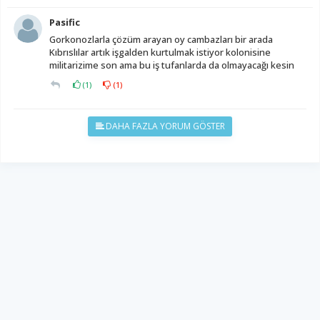
Pasific
Gorkonozlarla çözüm arayan oy cambazları bir arada
Kıbrıslılar artık işgalden kurtulmak istiyor kolonisine
militarizime son ama bu iş tufanlarda da olmayacağı kesin
(
1
)
(
1
)
DAHA FAZLA YORUM GÖSTER