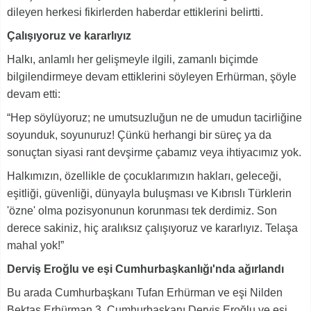
dileyen herkesi fikirlerden haberdar ettiklerini belirtti.
Çalışıyoruz ve kararlıyız
Halkı, anlamlı her gelişmeyle ilgili, zamanlı biçimde
bilgilendirmeye devam ettiklerini söyleyen Erhürman, şöyle
devam etti:
“Hep söylüyoruz; ne umutsuzluğun ne de umudun tacirliğine
soyunduk, soyunuruz! Çünkü herhangi bir süreç ya da
sonuçtan siyasi rant devşirme çabamız veya ihtiyacımız yok.
Halkımızın, özellikle de çocuklarımızın hakları, geleceği,
eşitliği, güvenliği, dünyayla buluşması ve Kıbrıslı Türklerin
'özne' olma pozisyonunun korunması tek derdimiz. Son
derece sakiniz, hiç aralıksız çalışıyoruz ve kararlıyız. Telaşa
mahal yok!”
Derviş Eroğlu ve eşi Cumhurbaşkanlığı'nda ağırlandı
Bu arada Cumhurbaşkanı Tufan Erhürman ve eşi Nilden
Bektaş Erhürman 3. Cumhurbaşkanı Derviş Eroğlu ve eşi