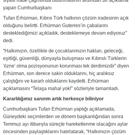
siyasi irade çağrısında bulunmasının ardından bir açıklama
yapan Cumhurbaşkanı
Tufan Erhürman, Kıbrıs Türk halkının çözüm iradesinin açık
olduğunu belirtti. Erhürman Guterres’in çabalarını
desteklediğimizi açıkladık, desteklemeye devam ediyoruz”
dedi.
“Halkımızın, özellikle de çocuklarımızın hakları, geleceği,
eşitliği, güvenliği, dünyayla buluşması ve Kıbrıslı Türklerin
'özne' olma pozisyonunun korunması tek derdimizdir” diyen
Erhürman, son derece sakin olduklarını, hiç aralıksız
çalıştığını ve kararlı olduklarını kaydetti. Erhürman
açıklamasını “Telaşa mahal yok!” sözleriyle tamamladı.
Kararlılığımız sanırım artık herkesçe biliniyor
Cumhurbaşkanı Tufan Erhürman yaptığı açıklamada,
Güneydeki seçimlerden ve dönem başkanlığından sonra
Temmuz ayı itibarıyla süreçte hareketlenme olacağını aylar
öncesinden paylaştıklarını hatırlatarak, “Halkımızın çözüm