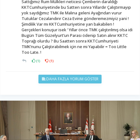
Sattığımız Rum Mülkleri neticesi Çemberin daraldığı
KKTCumhuriyetinde bu Satten sonra Yıllardır Çalıştırmayıp
yok saydığımız TMK ile Malına geleni Ayağından vurur
Tutuklar Cezalandırır Ceza Evine gönderemezmiyiz yani !
Şimdilik Var mı KKTCumhuriyetine yan bakabilen !
Gerçekleri konuşur isek ‘ Yıllar önce TMK çalıştırılmış olsa idi
Bugün Tüm Güzelyurt’un Parası ödenip Satın alınır KKTC
Toprağı olurdu ? Bu Saatten sonra KKTCumhuriyeti
TMK’nunu Çalıştırabilmek için ne mi Yapabilir = Too Little
Too Late. !
(
1
)
(
1
)
DAHA FAZLA YORUM GÖSTER