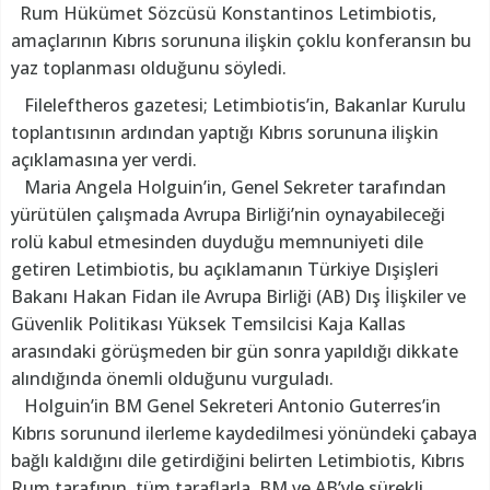
Rum Hükümet Sözcüsü Konstantinos Letimbiotis,
amaçlarının Kıbrıs sorununa ilişkin çoklu konferansın bu
yaz toplanması olduğunu söyledi.
Fileleftheros gazetesi; Letimbiotis’in, Bakanlar Kurulu
toplantısının ardından yaptığı Kıbrıs sorununa ilişkin
açıklamasına yer verdi.
Maria Angela Holguin’in, Genel Sekreter tarafından
yürütülen çalışmada Avrupa Birliği’nin oynayabileceği
rolü kabul etmesinden duyduğu memnuniyeti dile
getiren Letimbiotis, bu açıklamanın Türkiye Dışişleri
Bakanı Hakan Fidan ile Avrupa Birliği (AB) Dış İlişkiler ve
Güvenlik Politikası Yüksek Temsilcisi Kaja Kallas
arasındaki görüşmeden bir gün sonra yapıldığı dikkate
alındığında önemli olduğunu vurguladı.
Holguin’in BM Genel Sekreteri Antonio Guterres’in
Kıbrıs sorunund ilerleme kaydedilmesi yönündeki çabaya
bağlı kaldığını dile getirdiğini belirten Letimbiotis, Kıbrıs
Rum tarafının, tüm taraflarla, BM ve AB’yle sürekli