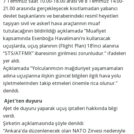
7 Temmuz saat 10.00-18.00 arası ve 8 Temmuz 14.00-
21.00 arasında gerçekleşecek kısıtlamadan yabancı
devlet başkanlarını ve beraberindeki resmî heyetleri
taşıyan sivil ve askerî hava araçlarının muaf
tutulacağının bildirildiği açıklamada “Muafiyet
kapsamında Esenboğa Havalimanı’nı kullanacak
uçuşlarda, uçuş planının (Flight Plan) 18’inci alanına
“STS/ATFMX” ibaresinin girilmesi zorunludur.” ifadeleri
yer aldı.
Açıklamada “Yolcularımızın mağduriyet yaşamamaları
adına uçuşlarına ilişkin güncel bilgileri ilgili hava yolu
işletmelerinden takip etmeleri önemle rica olunur.”
denildi.
Ajet'ten duyuru
AJet de duyuru yaparak uçuş iptalleri hakkında bilgi
verdi.
Şirketin açıklamasında şöyle denildi:
“Ankara'da düzenlenecek olan NATO Zirvesi nedeniyle