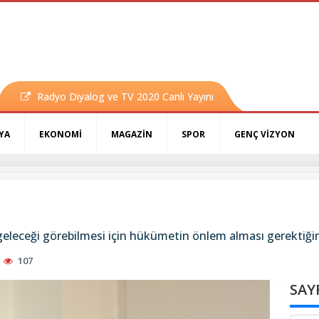
Radyo Diyalog ve TV 2020 Canlı Yayını
YA
EKONOMİ
MAGAZİN
SPOR
GENÇ VİZYON
geleceği görebilmesi için hükümetin önlem alması gerektiğini
107
SAY