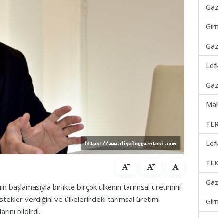
Gaz
Gir
Gaz
Lef
Gaz
Mah
TER
Lef
TEK
Gaz
 başlamasıyla birlikte birçok ülkenin tarımsal üretimini
tekler verdiğini ve ülkelerindeki tarımsal üretimi
Gir
rını bildirdi.