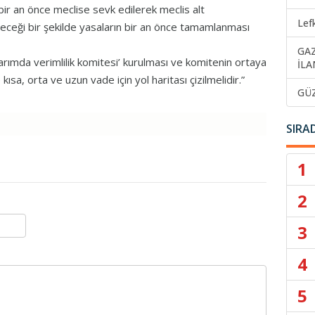
ir an önce meclise sevk edilerek meclis alt
Lef
eceği bir şekilde yasaların bir an önce tamamlanması
GA
rımda verimlilik komitesi’ kurulması ve komitenin ortaya
İLA
ısa, orta ve uzun vade için yol haritası çizilmelidir.”
GÜ
SIRA
1
2
3
4
5