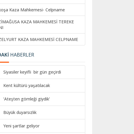
koşa Kaza Mahkemesi- Celpname
ZİMAĞUSA KAZA MAHKEMESİ TEREKE
NI
ZELYURT KAZA MAHKEMESİ CELPNAME
DAKİ
HABERLER
Siyasiler keyifli bir gün geçirdi
Kent kültürü yaşatılacak
‘Ateşten gömleği giydik’
Büyük duyarsızlık
Yeni şartlar geliyor