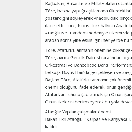
Başbakan, Bakanlar ve Milletvekilleri stantla
Töre, basına yaptığı açıklamada ülkedeki büt
gösterdiğini söyleyerek Anadolu’daki birçok
ifade etti. Töre, Kıbrıs Türk halkının Anado
Ataoğlu ise “Pandemi nedeniyle ülkemizde gerç
aradan sonra yine eskisi gibi her yerde bu t
Töre, Atatürk’ü anmanın önemine dikkat çek
Töre, ayrıca Gençlik Dairesi tarafından or
Orkestrası ve Dancebase Dans Performansı v
Lefkoşa Büyük Han’da gerçekleşen ve saygı du
Başkan Töre, Atatürk’ü anmanın çok önemli
önemli olduğunu ifade ederek, onun gençliğe
Atatürk’ün ruhunu şad etmek için O'nun işar
O'nun ilkelerini benimseyerek bu yola devam
Ataoğlu: Yapılan çalışmalar önemli
Bakan Fikri Ataoğlu “Karpaz ve Karşıyaka De
katıldı.