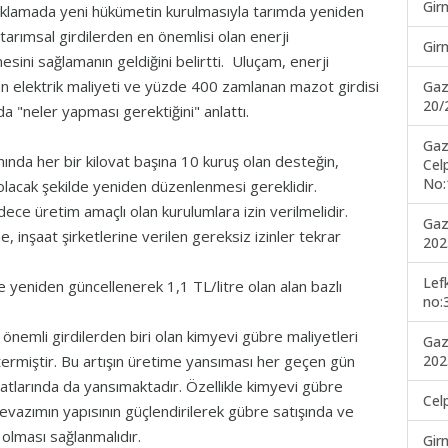
Gir
çıklamada yeni hükümetin kurulmasıyla tarımda yeniden
tarımsal girdilerden en önemlisi olan enerji
Gir
esini sağlamanın geldiğini belirtti. Uluçam, enerji
an elektrik maliyeti ve yüzde 400 zamlanan mazot girdisi
Gaz
20/
 "neler yapması gerektiğini" anlattı.
Gaz
ımında her bir kilovat başına 10 kuruş olan desteğin,
Cel
No:
t olacak şekilde yeniden düzenlenmesi gereklidir.
dece üretim amaçlı olan kurulumlara izin verilmelidir.
Gaz
e, inşaat şirketlerine verilen gereksiz izinler tekrar
202
Lef
se yeniden güncellenerek 1,1 TL/litre olan alan bazlı
no:
 önemli girdilerden biri olan kimyevi gübre maliyetleri
Gaz
ermiştir. Bu artışın üretime yansıması her geçen gün
202
tlarında da yansımaktadır. Özellikle kimyevi gübre
Cel
Levazımın yapısının güçlendirilerek gübre satışında ve
olması sağlanmalıdır.
Gir