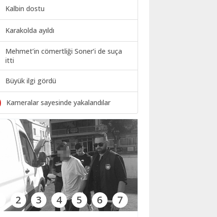
Kalbin dostu
Karakolda ayıldı
Mehmet’in cömertliği Soner’i de suça
itti
Büyük ilgi gördü
0
Kameralar sayesinde yakalandılar
1
2
3
4
5
6
7