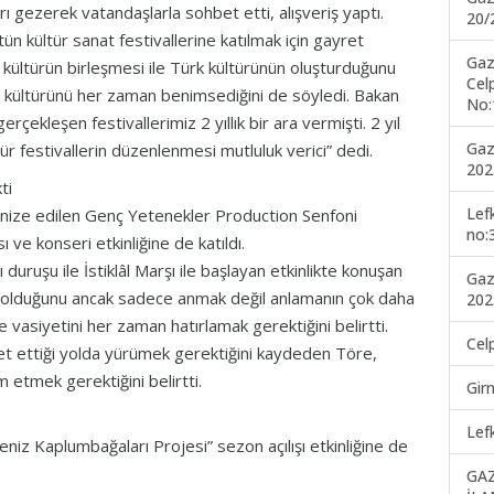
rı gezerek vatandaşlarla sohbet etti, alışveriş yaptı.
20/
ün kültür sanat festivallerine katılmak için gayret
Gaz
 kültürün birleşmesi ile Türk kültürünün oluşturduğunu
Cel
lu kültürünü her zaman benimsediğini de söyledi. Bakan
No:
ekleşen festivallerimiz 2 yıllık bir ara vermişti. 2 yıl
Gaz
ür festivallerin düzenlenmesi mutluluk verici” dedi.
202
ti
Lef
ganize edilen Genç Yetenekler Production Senfoni
no:
e konseri etkinliğine de katıldı.
ruşu ile İstiklâl Marşı ile başlayan etkinlikte konuşan
Gaz
 olduğunu ancak sadece anmak değil anlamanın çok daha
202
 vasiyetini her zaman hatırlamak gerektiğini belirtti.
Cel
et ettiği yolda yürümek gerektiğini kaydeden Töre,
 etmek gerektiğini belirtti.
Gir
Lef
niz Kaplumbağaları Projesi” sezon açılışı etkinliğine de
GA