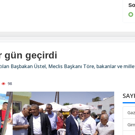
Cezaevine gönderildi
So
KIBRIS
ir gün geçirdi
ılan Başbakan Üstel, Meclis Başkanı Töre, bakanlar ve milletv
98
SAY
Gaz
Gir