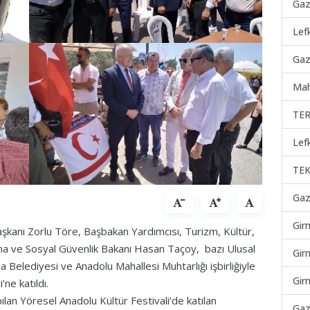
Gaz
Lef
Gaz
Mah
TER
Lef
TEK
Gaz
Gir
şkanı Zorlu Töre, Başbakan Yardımcısı, Turizm, Kültür,
şma ve Sosyal Güvenlik Bakanı Hasan Taçoy, bazı Ulusal
Gir
sa Belediyesi ve Anadolu Mahallesi Muhtarlığı işbirliğiyle
Gir
’ne katıldı.
lan Yöresel Anadolu Kültür Festivali’de katılan
Gaz