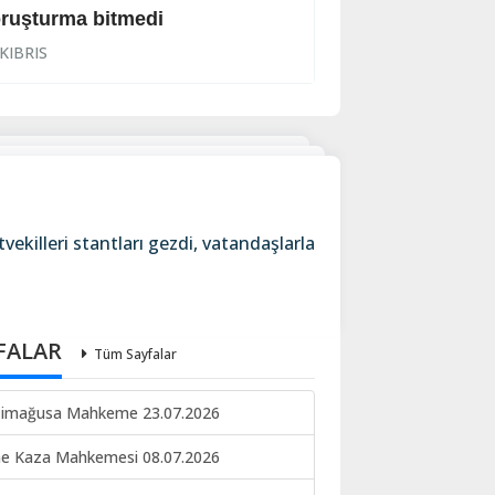
ruşturma bitmedi
Lanet yağdırdı: K
KIBRIS
KIBRIS
ekilleri stantları gezdi, vatandaşlarla
FALAR
Tüm Sayfalar
imağusa Mahkeme 23.07.2026
ne Kaza Mahkemesi 08.07.2026