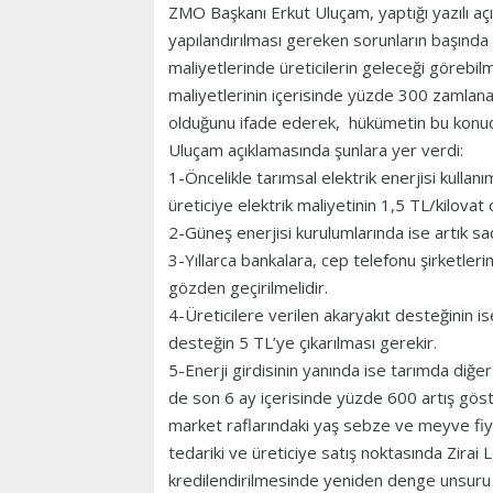
ZMO Başkanı Erkut Uluçam, yaptığı yazılı a
yapılandırılması gereken sorunların başında 
maliyetlerinde üreticilerin geleceği görebilm
maliyetlerinin içerisinde yüzde 300 zamlan
olduğunu ifade ederek, hükümetin bu konuda
Uluçam açıklamasında şunlara yer verdi:
1-Öncelikle tarımsal elektrik enerjisi kullan
üreticiye elektrik maliyetinin 1,5 TL/kilova
2-Güneş enerjisi kurulumlarında ise artık sa
3-Yıllarca bankalara, cep telefonu şirketlerin
gözden geçirilmelidir.
4-Üreticilere verilen akaryakıt desteğinin i
desteğin 5 TL’ye çıkarılması gerekir.
5-Enerji girdisinin yanında ise tarımda diğer
de son 6 ay içerisinde yüzde 600 artış göst
market raflarındaki yaş sebze ve meyve fiya
tedariki ve üreticiye satış noktasında Zirai 
kredilendirilmesinde yeniden denge unsuru 