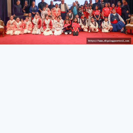
İzleyici keyif dolu anlar yaşadı
KÜLTÜR & SANAT
27 Mart 2026 - 10:44
361
İskele’de Kıbrıs manileri okundu, tatlı atışmalar yapıldı,
çocuk dansçılar sahne aldı
İskele Belediyesi tarafından düzenlenen 15. Kültür &
Sanat Günleri, kahve keyfi ve Kıbrıs manileri/atışma
gecesi ile devam etti.