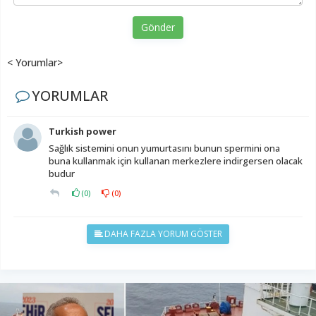
Gönder
< Yorumlar>
YORUMLAR
Turkish power
Sağlık sistemini onun yumurtasını bunun spermini ona
buna kullanmak için kullanan merkezlere indirgersen olacak
budur
(
0
)
(
0
)
DAHA FAZLA YORUM GÖSTER