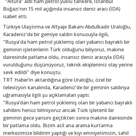
“Altura” adlı ham petrol yüklü tankere, İstanbul
Boğazı'nın 15 mil açığında insansız deniz aracı (İDA)
isabet etti.
Türkiye Ulaştırma ve Altyapı Bakanı Abdulkadir Uraloğlu,
Karadeniz'de bir gemiye saldırı konusuyla ilgili,
"Rusya'da ham petrol yüklemiş olan yabancı bayraklı bir
geminin işletenlerin Türk olduğunu biliyoruz, makine
dairesinde patlama oldu, insansız deniz aracıyla (İDA)
vurulduğunu düşünüyoruz, teknik ekiplerimiz olay yerine
sevk edildi" diye konuştu.
TRT Haber’in aktardığına göre Uraloğlu, özel bir
televizyon kanalında, Karadeniz'de bir geminin saldırıya
uğramasıyla ilgili şu açıklamaları yaptı:
"Rusya’dan ham petrol yüklemiş olan bir yabancı bayraklı
sahibini henüz bilmiyoruz ancak Türk işletenli bir
geminin gece yarısını geçtikten sonra makine dairesinde
bir patlama oldu. Bizim acil ana arama kurtarma
merkezimize bildirim yaptığı ve kıyı emniyetimizin, sahil