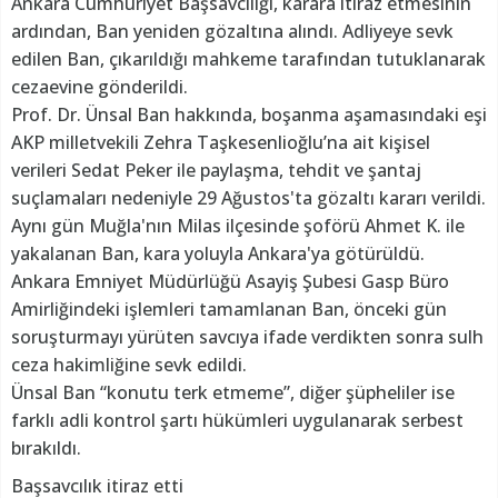
Ankara Cumhuriyet Başsavcılığı, karara itiraz etmesinin
ardından, Ban yeniden gözaltına alındı. Adliyeye sevk
edilen Ban, çıkarıldığı mahkeme tarafından tutuklanarak
cezaevine gönderildi.
Prof. Dr. Ünsal Ban hakkında, boşanma aşamasındaki eşi
AKP milletvekili Zehra Taşkesenlioğlu’na ait kişisel
verileri Sedat Peker ile paylaşma, tehdit ve şantaj
suçlamaları nedeniyle 29 Ağustos'ta gözaltı kararı verildi.
Aynı gün Muğla'nın Milas ilçesinde şoförü Ahmet K. ile
yakalanan Ban, kara yoluyla Ankara'ya götürüldü.
Ankara Emniyet Müdürlüğü Asayiş Şubesi Gasp Büro
Amirliğindeki işlemleri tamamlanan Ban, önceki gün
soruşturmayı yürüten savcıya ifade verdikten sonra sulh
ceza hakimliğine sevk edildi.
Ünsal Ban “konutu terk etmeme”, diğer şüpheliler ise
farklı adli kontrol şartı hükümleri uygulanarak serbest
bırakıldı.
Başsavcılık itiraz etti