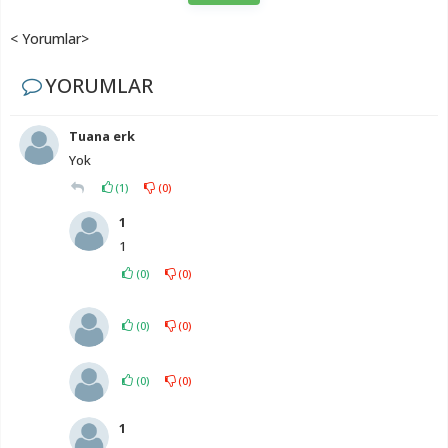
< Yorumlar>
YORUMLAR
Tuana erk
Yok
(
1
)
(
0
)
1
1
(
0
)
(
0
)
(
0
)
(
0
)
(
0
)
(
0
)
1