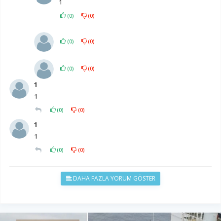
1
(
0
)
(
0
)
(
0
)
(
0
)
(
0
)
(
0
)
1
1
(
0
)
(
0
)
1
1
(
0
)
(
0
)
DAHA FAZLA YORUM GÖSTER