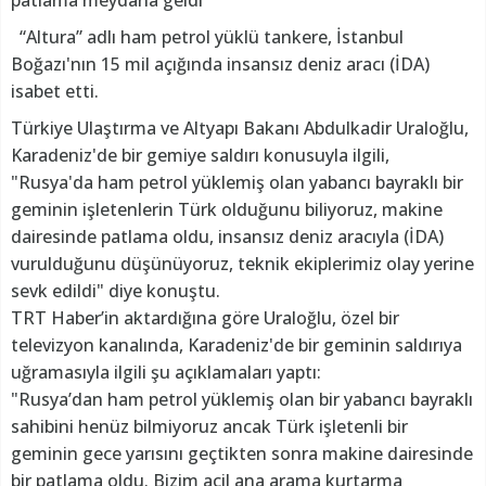
patlama meydana geldi
“Altura” adlı ham petrol yüklü tankere, İstanbul
Boğazı'nın 15 mil açığında insansız deniz aracı (İDA)
isabet etti.
Türkiye Ulaştırma ve Altyapı Bakanı Abdulkadir Uraloğlu,
Karadeniz'de bir gemiye saldırı konusuyla ilgili,
"Rusya'da ham petrol yüklemiş olan yabancı bayraklı bir
geminin işletenlerin Türk olduğunu biliyoruz, makine
dairesinde patlama oldu, insansız deniz aracıyla (İDA)
vurulduğunu düşünüyoruz, teknik ekiplerimiz olay yerine
sevk edildi" diye konuştu.
TRT Haber’in aktardığına göre Uraloğlu, özel bir
televizyon kanalında, Karadeniz'de bir geminin saldırıya
uğramasıyla ilgili şu açıklamaları yaptı:
"Rusya’dan ham petrol yüklemiş olan bir yabancı bayraklı
sahibini henüz bilmiyoruz ancak Türk işletenli bir
geminin gece yarısını geçtikten sonra makine dairesinde
bir patlama oldu. Bizim acil ana arama kurtarma