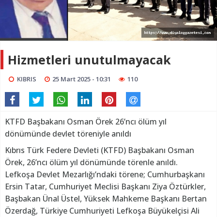
Hizmetleri unutulmayacak
KIBRIS
25 Mart 2025 - 10:31
110
KTFD Başbakanı Osman Örek 26’ncı ölüm yıl
dönümünde devlet töreniyle anıldı
Kıbrıs Türk Federe Devleti (KTFD) Başbakanı Osman
Örek, 26’ncı ölüm yıl dönümünde törenle anıldı.
Lefkoşa Devlet Mezarlığı’ndaki törene; Cumhurbaşkanı
Ersin Tatar, Cumhuriyet Meclisi Başkanı Ziya Öztürkler,
Başbakan Ünal Üstel, Yüksek Mahkeme Başkanı Bertan
Özerdağ, Türkiye Cumhuriyeti Lefkoşa Büyükelçisi Ali