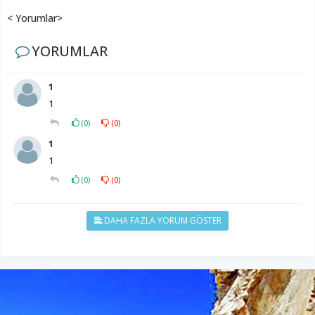
< Yorumlar>
YORUMLAR
1
1
(
0
)
(
0
)
1
1
(
0
)
(
0
)
DAHA FAZLA YORUM GÖSTER