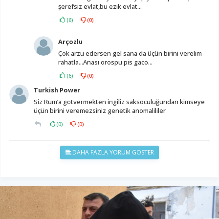
şerefsiz evlat,bu ezik evlat...
(
6
)
(
0
)
Arçozlu
Çok arzu edersen gel sana da üçün birini verelim
rahatla...Anası orospu pis gaco...
(
6
)
(
0
)
Turkish Power
Siz Rum’a götvermekten ingiliz saksoculuğundan kimseye
üçün birini veremezsiniz genetik anomalililer
(
0
)
(
0
)
DAHA FAZLA YORUM GÖSTER