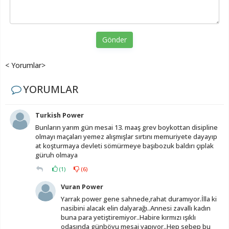
Gönder
< Yorumlar>
YORUMLAR
Turkish Power
Bunların yarım gün mesai 13. maaş grev boykottan disipline
olmayı maçaları yemez alışmışlar sırtını memuriyete dayayıp
at koşturmaya devleti sömürmeye başıbozuk baldırı çıplak
güruh olmaya
(
1
)
(
6
)
Vuran Power
Yarrak power gene sahnede,rahat duramıyor.İlla ki
nasibini alacak elin dalyarağı..Annesi zavallı kadın
buna para yetiştiremiyor..Habire kırmızı ışıklı
odasında günböyu mesai yapıyor..Hep sebep bu