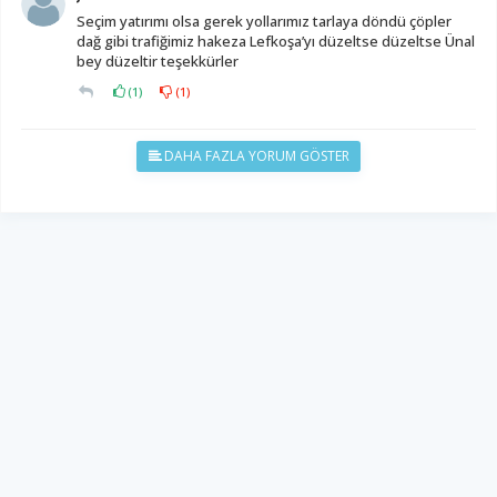
Seçim yatırımı olsa gerek yollarımız tarlaya döndü çöpler
dağ gibi trafiğimiz hakeza Lefkoşa’yı düzeltse düzeltse Ünal
bey düzeltir teşekkürler
(
1
)
(
1
)
DAHA FAZLA YORUM GÖSTER