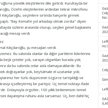
lu'na yönelik eleştirilerini dile getirdi. Kurultayda bir
Gaz
oğlu, Özel'in eleştirilerinin ardından tekrar mikrofonu
Cel
al Kılıçdaroğlu, seçimlere sırtında hançerle girmek
No:
 yaptı. “Bay Kemal’in yol arkadaşı olmak zordur” diyen
Gaz
rultayda sizlerin arasında oturup, seçilen genel başkanımı
202
acağı mesajı verdi.
Lef
mez
no:
l Kılıçdaroğlu, şu mesajları verdi:
nzemez. Bu salonda olanlar da diğer partilerin liderlerine
Gaz
beşli çeteler yok, sarayın oligarkları burada yok;
202
nra da bu salonda onlar asla olamayacaklardır. Bu
Cel
ek doğrayanlar yok, beytülmale el uzatanlar yok;
larımız her türlü düşüncenin özgürce tartışıldığı ve
Gir
rasiyi içselleştirmiş bir partiyiz. Üç temel noktayı ifade
Lef
ir. Dolayısıyla örgütler, 100 yıllık birikimimizin temel
tesini dayanışma ruhunu asla sarsamaz. Üç, ben dahil hiç
GA
İLA