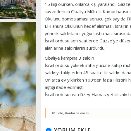
15 kişi ölürken, onlarca kişi yaralandı. Gazze'
kuvvetlerinin Cibaliya Mülteci Kampı batısınd
Okulunu bombalaması sonucu çok sayıda Filisti
El-Fahura Okulunun hedef alınması, İsrail'in 
yönelik saldırılarını yoğunlaştırması sırasınd
İsrail ordusu son saatlerde Gazze'ye düzenle
alanlarına saldırılarını sürdürdü.
Cibaliye kampına 3 saldırı
İsrail ordusu yüksek imha gücüne sahip mühi
saldırıyı takip eden 48 saatte iki saldırı daha
Onlarca ev yıkılırken 100'den fazla Filistinli ha
aştığı ifade edilmişti.
İsrail ordusu üst düzey Hamas yetkilisinin h
#15 ölü,
#onlarca yaralı
YORUM EKLE