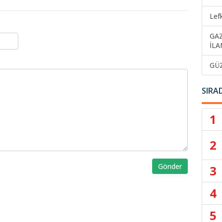
Lef
GA
İLA
GÜ
SIRA
1
2
Gönder
3
4
5