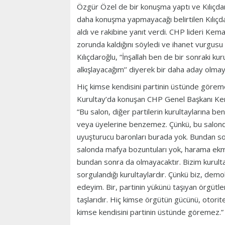
Özgür Özel de bir konuşma yaptı ve Kılıçdaroğ
daha konuşma yapmayacağı belirtilen Kılıçdar
aldı ve rakibine yanıt verdi. CHP lideri Kem
zorunda kaldığını söyledi ve ihanet vurgusu
Kılıçdaroğlu, “İnşallah ben de bir sonraki ku
alkışlayacağım’’ diyerek bir daha aday olmay
Hiç kimse kendisini partinin üstünde göre
Kurultay’da konuşan CHP Genel Başkanı Kema
“Bu salon, diğer partilerin kurultaylarına be
veya üyelerine benzemez. Çünkü, bu salonda 
uyuşturucu baronları burada yok. Bundan so
salonda mafya bozuntuları yok, harama ekm
bundan sonra da olmayacaktır. Bizim kurultay
sorgulandığı kurultaylardır. Çünkü biz, demok
edeyim. Bir, partinin yükünü taşıyan örgütlerd
taşlarıdır. Hiç kimse örgütün gücünü, otori
kimse kendisini partinin üstünde göremez.”