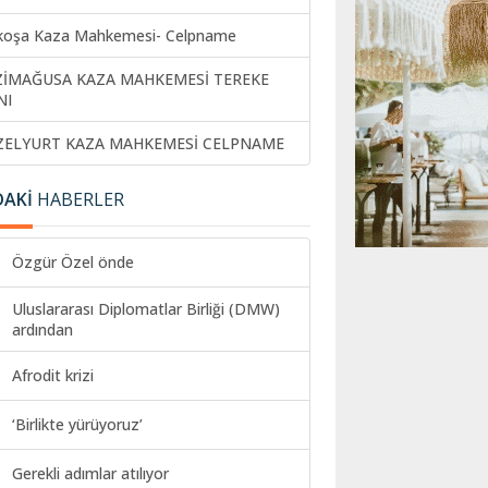
koşa Kaza Mahkemesi- Celpname
ZİMAĞUSA KAZA MAHKEMESİ TEREKE
NI
ZELYURT KAZA MAHKEMESİ CELPNAME
DAKİ
HABERLER
Özgür Özel önde
Uluslararası Diplomatlar Birliği (DMW)
ardından
Afrodit krizi
‘Birlikte yürüyoruz’
Gerekli adımlar atılıyor