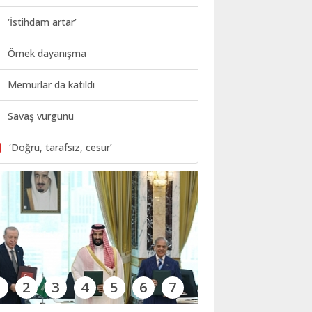
‘İstihdam artar’
Örnek dayanışma
Memurlar da katıldı
Savaş vurgunu
0
‘Doğru, tarafsız, cesur’
1
2
3
4
5
6
7