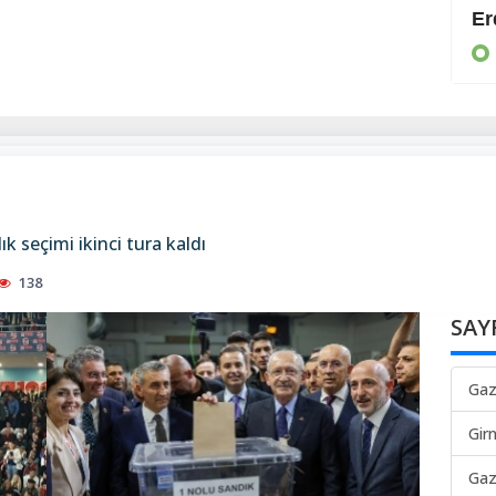
Güvenli geçiş planı hazır
DÜNYA
k seçimi ikinci tura kaldı
138
SAY
Gaz
Gir
Gaz