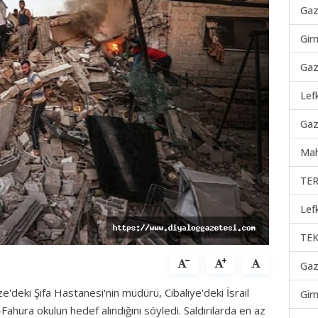
Gaz
Gir
Gaz
Lef
Gaz
Mah
TER
Lef
TEK
Gaz
e'deki Şifa Hastanesi'nin müdürü, Cibaliye'deki İsrail
Gir
l-Fahura okulun hedef alındığını söyledi. Saldırılarda en az