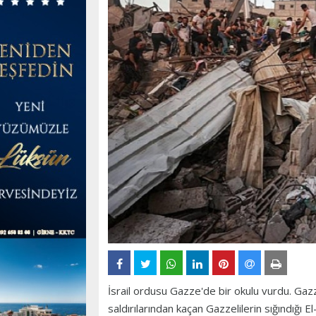
İsrail ordusu Gazze'de bir okulu vurdu. Gazz
saldırılarından kaçan Gazzelilerin sığındığı E