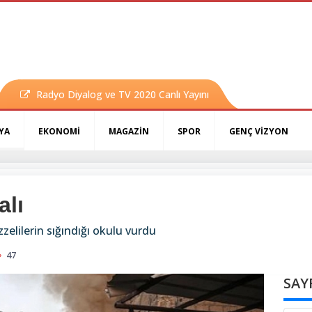
Radyo Diyalog ve TV 2020 Canlı Yayını
YA
EKONOMİ
MAGAZİN
SPOR
GENÇ VİZYON
alı
zzelilerin sığındığı okulu vurdu
47
SAY