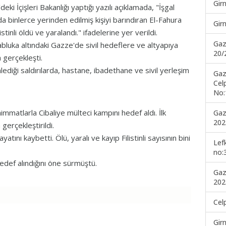
Gir
deki İçişleri Bakanlığı yaptığı yazılı açıklamada, "İşgal
a binlerce yerinden edilmiş kişiyi barındıran El-Fahura
Gir
nli öldü ve yaralandı." ifadelerine yer verildi.
Gaz
abluka altındaki Gazze'de sivil hedeflere ve altyapıya
20/
a gerçekleşti.
diği saldırılarda, hastane, ibadethane ve sivil yerleşim
Gaz
Cel
No:
mmatlarla Cibaliye mülteci kampını hedef aldı. İlk
Gaz
202
 gerçekleştirildi.
yatını kaybetti. Ölü, yaralı ve kayıp Filistinli sayısının bini
Lef
no:
edef alındığını öne sürmüştü.
Gaz
202
Cel
Gir