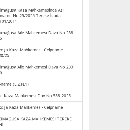
imağusa Kaza Mahkemesinde Asli
pname No:25/2025 Tereke İstida
101/2011
imağusa Aile Mahkemesi Dava No 288-
5
koşa Kaza Mahkemesi- Celpname
30/25
imağusa Aile Mahkemesi Dava No 233-
5
pname (E.2,N.1)
ne Kaza Mahkemesi Dav No 588-2025
koşa Kaza Mahkemesi- Celpname
ZİMAĞUSA KAZA MAHKEMESİ TEREKE
NI