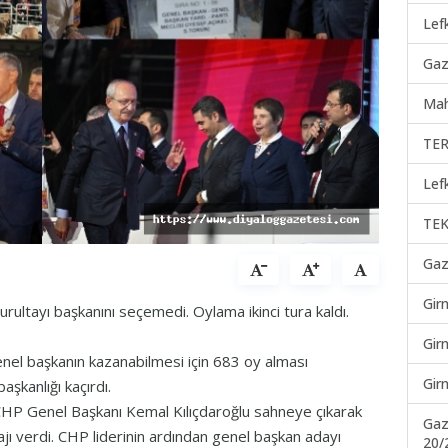
Lef
Gaz
Mah
TER
Lef
TEK
Gaz
Gir
rultayı başkanını seçemedi. Oylama ikinci tura kaldı.
Gir
enel başkanın kazanabilmesi için 683 oy alması
Gir
aşkanlığı kaçırdı.
 CHP Genel Başkanı Kemal Kılıçdaroğlu sahneye çıkarak
Gaz
jı verdi. CHP liderinin ardından genel başkan adayı
20/