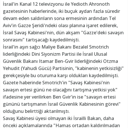
İsrail'in Kanal 12 televizyonu ile Yedioth Ahronoth
gazetesinin haberlerinde, iki buçuk aydan fazla süredir
devam eden saldırıların sona ermesinin ardından Tel
Aviv'in Gazze Şeridi'ndeki olası planına işaret edilerek,
İsrail Savaş Kabinesi'nin, dün akşam "Gazze'deki savaşın
sonrasını" tartışacağı kaydedilmişti.
İsrail'in aşırı sağcı Maliye Bakanı Bezalel Smotrich
liderliğindeki Dini Siyonizm Partisi ile İsrail Ulusal
Güvenlik Bakanı Itamar Ben-Gvir liderliğindeki Otzma
Yehudit (Yahudi Gücü) Partisinin, "kabinenin yetkisizliği"
gerekçesiyle bu oturuma karşı oldukları kaydedilmişti.
Gazete haberinde Smotrich'in "Savaş Kabinesi'nin
savaşın ertesi günü ne olacağını tartışma yetkisi yok"
ifadesine yer verilirken Ben Gvir'in ise "savaşın ertesi
gününü tartışmanın İsrail Güvenlik Kabinesinin görevi"
olduğunu belirttiği aktarılmıştı.
Savaş Kabinesi üyesi olmayan iki İsrailli Bakan, daha
önceki açıklamalarında "Hamas ortadan kaldırılmadan