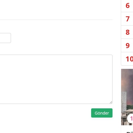
6
7
8
9
1
Gönder