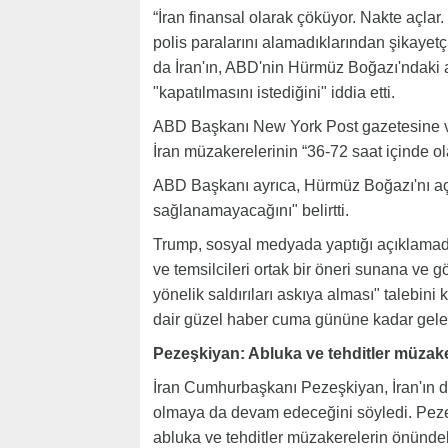
“İran finansal olarak çöküyor. Nakte açlar
polis paralarını alamadıklarından şikayetç
da İran'ın, ABD'nin Hürmüz Boğazı'ndaki a
"kapatılmasını istediğini" iddia etti.
ABD Başkanı New York Post gazetesine ve
İran müzakerelerinin “36-72 saat içinde ol
ABD Başkanı ayrıca, Hürmüz Boğazı'nı açm
sağlanamayacağını" belirtti.
Trump, sosyal medyada yaptığı açıklamada 
ve temsilcileri ortak bir öneri sunana ve 
yönelik saldırıları askıya alması" talebini 
dair güzel haber cuma gününe kadar gelebi
Pezeşkiyan: Abluka ve tehditler müzak
İran Cumhurbaşkanı Pezeşkiyan, İran'ın 
olmaya da devam edeceğini söyledi. Peze
abluka ve tehditler müzakerelerin önündek