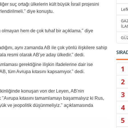
er suç ortağı ülkelerin kült büyük İsrail projesini
Lef
lendirilmeli." diye konuştu.
GA
İLA
 olmayan hem de çok tuhaf bir açıklama." diye
GÜ
ığını, aynı zamanda AB ile çok yönlü ilişkilere sahip
SIRA
ala resmi olarak AB'ye aday ülkedir." dedi.
mlaması gerektiğine ilişkin ifadelerine dair ise
1
 AB, tüm Avrupa kıtasını kapsamıyor." dedi.
2
tkinliğinde konuşan von der Leyen, AB'nin
3
k "Avrupa kıtasını tamamlamayı başarmalıyız ki Rus,
4
yük ve jeopolitik düşünmeliyiz." açıklamasında
5