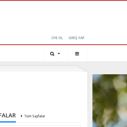
ÜYE OL
GİRİŞ YAP
FALAR
Tüm Sayfalar