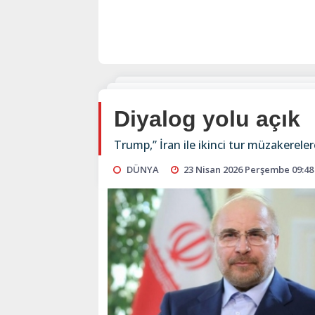
Diyalog yolu açık
Trump,” İran ile ikinci tur müzakereler
DÜNYA
23 Nisan 2026 Perşembe 09:48