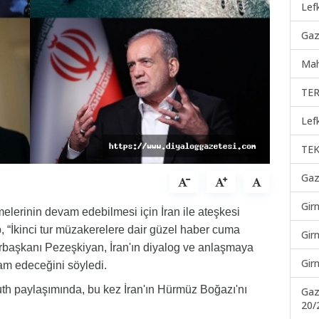
Lef
Gaz
Mah
TER
Lef
TEK
Gaz
Gir
erinin devam edebilmesi için İran ile ateşkesi
, “İkinci tur müzakerelere dair güzel haber cuma
Gir
urbaşkanı Pezeşkiyan, İran'ın diyalog ve anlaşmaya
Gir
m edeceğini söyledi.
th paylaşımında, bu kez İran'ın Hürmüz Boğazı'nı
Gaz
20/