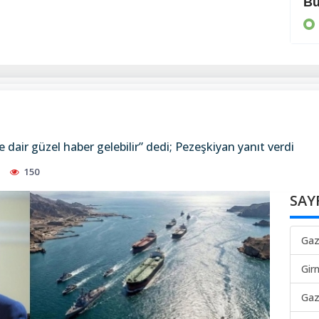
Kırmızı alarm verildi
Bü
DÜNYA
e dair güzel haber gelebilir” dedi; Pezeşkiyan yanıt verdi
150
SAY
Gaz
Gir
Gaz