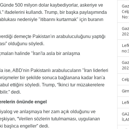
. Günde 500 milyon dolar kaybediyorlar, askeriye ve
Gaz
Cel
i.” ifadelerini kullandı. Trump, bir başka paylaşımında
No:
blukası nedeniyle "itibarını kurtarmak" için buranın
Gaz
202
rdiği demeçte Pakistan'ın arabuluculuğunu yaptığı
ası” olduğunu söyledi.
Lef
no:
aları halinde "İran'la asla bir anlaşma
Gaz
202
ise, ABD'nin Pakistanlı arabulucuların "İran liderleri
görüşmeler bir şekilde sonuca bağlanana kadar İran'a
Cel
kabul ettiğini söyledi. Trump, “İkinci tur müzakerelere
Gir
lir.” dedi.
erelerin önünde engel
Lef
diyalog ve anlaşmaya her zam açık olduğunu ve
GA
şkiyan, “Verilen sözlerin tutulmaması, uygulanan
İLA
i başlıca engeller” dedi.