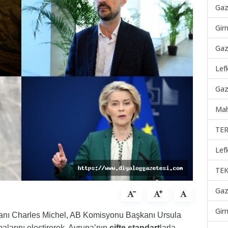
Gaz
Gir
Gaz
Lef
Gaz
Mah
TER
Lef
TEK
Gaz
Gir
şkanı Charles Michel, AB Komisyonu Başkanı Ursula
malarını eleştirerek, Avrupa’nın
çifte standart
larla