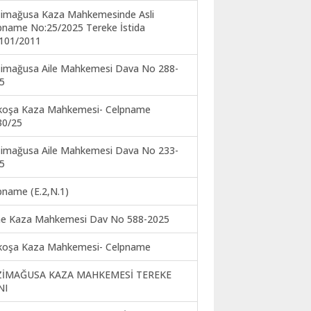
imağusa Kaza Mahkemesinde Asli
pname No:25/2025 Tereke İstida
101/2011
imağusa Aile Mahkemesi Dava No 288-
5
koşa Kaza Mahkemesi- Celpname
30/25
imağusa Aile Mahkemesi Dava No 233-
5
pname (E.2,N.1)
ne Kaza Mahkemesi Dav No 588-2025
koşa Kaza Mahkemesi- Celpname
ZİMAĞUSA KAZA MAHKEMESİ TEREKE
NI