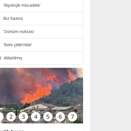
‘Biyolojik mücadele’
Biz hazırız
‘Dönüm noktası’
‘Beni çıldırttılar’
0
Aldatılmış
1
2
3
4
5
6
7