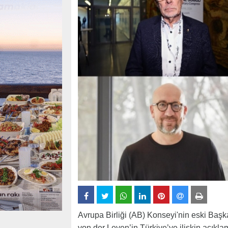
Avrupa Birliği (AB) Konseyi'nin eski Ba
von der Leyen’in Türkiye’ye ilişkin açıkla