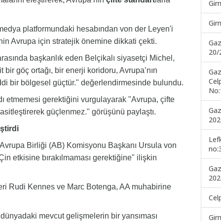
Gir
Gir
 medya platformundaki hesabından von der Leyen'i
in Avrupa için stratejik önemine dikkati çekti.
Gaz
20/
arasında başkanlık eden Belçikalı siyasetçi Michel,
t bir göç ortağı, bir enerji koridoru, Avrupa’nın
Gaz
Cel
ddi bir bölgesel güçtür." değerlendirmesinde bulundu.
No:
dı etmemesi gerektiğini vurgulayarak "Avrupa, çifte
Gaz
asitleştirerek güçlenmez." görüşünü paylaştı.
202
ştirdi
Lef
, Avrupa Birliği (AB) Komisyonu Başkanı Ursula von
no:
in etkisine bırakılmaması gerektiğine" ilişkin
Gaz
202
illeri Rudi Kennes ve Marc Botenga, AA muhabirine
Cel
 dünyadaki mevcut gelişmelerin bir yansıması
Gir