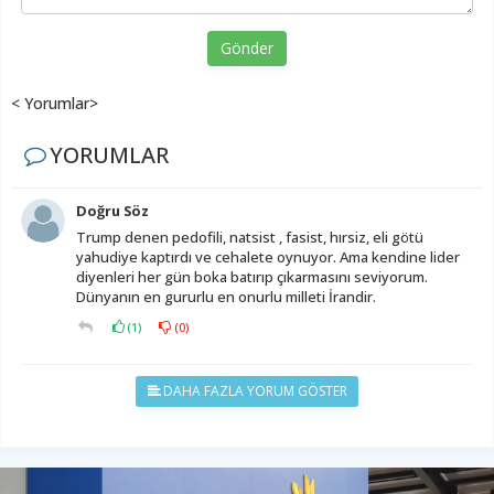
Gönder
< Yorumlar>
YORUMLAR
Doğru Söz
Trump denen pedofili, natsist , fasist, hırsiz, eli götü
yahudiye kaptırdı ve cehalete oynuyor. Ama kendine lider
diyenleri her gün boka batırıp çıkarmasını seviyorum.
Dünyanın en gururlu en onurlu milleti İrandir.
(
1
)
(
0
)
DAHA FAZLA YORUM GÖSTER