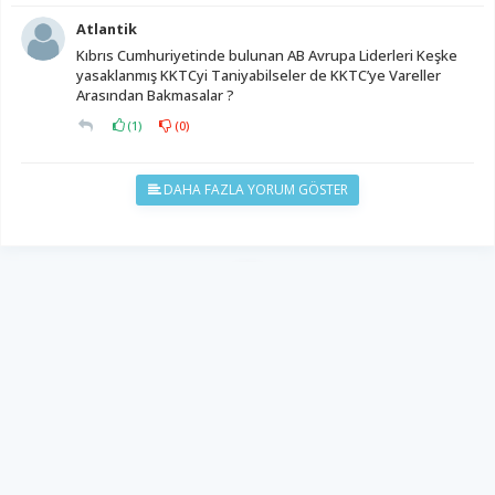
Atlantik
Kıbrıs Cumhuriyetinde bulunan AB Avrupa Liderleri Keşke
yasaklanmış KKTCyi Taniyabilseler de KKTC’ye Vareller
Arasından Bakmasalar ?
(
1
)
(
0
)
DAHA FAZLA YORUM GÖSTER
YUKARI ÇIK
Yazılım:
TE Bilişim
Diyalog Gazetesi - Tüm hakları saklıdır.