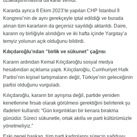
uzaklaştırılmasına da karar verildi.
Kararda ayrıca 8 Ekim 2023’te yapılan CHP İstanbul İl
Kongresi’nin de aynı gerekçeyle iptal edildiği ve burada
alınan tüm kararların da geçersiz sayıldığı aktarıldı. Daire,
kararın oy birliğiyle alındığını ve iki hafta içinde Yargıtay’a
temyiz yolunun açık olduğunu bildirdi.
Kılıçdaroğlu’ndan “birlik ve sükunet” çağrısı
Kararın ardından Kemal Kılıçdaroğlu sosyal medya
hesabından açıklama yaptı. Kılıçdaroğlu, Cumhuriyet Halk
Partisi’nin kişisel tartışmaların değil, Türkiye’nin geleceğinin
partisi olduğunu vurguladı.
Kılıçdaroğlu, kararın bir ayrışma değil, partide yeniden
kenetlenme fırsatı olarak görülmesi gerektiğini belirterek şu
ifadeleri kullandı: “Gün kırgınlıkları bir kenara bırakma
günüdür. Süreci sükunetle, ortak akılla ve parti kültürümüzle
yönetmeliyiz.”
Eski genel başkan, tüm parti kadrolarını sürecin sağduyu