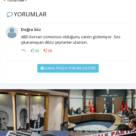
YORUMLAR
Doğru Söz
ABD korsan sömürücü olduğunu zaten gizlemiyor. Ses
çıkaramayan dilsiz şeytanlar utansın.
(
0
)
(
0
)
DAHA FAZLA YORUM GÖSTER