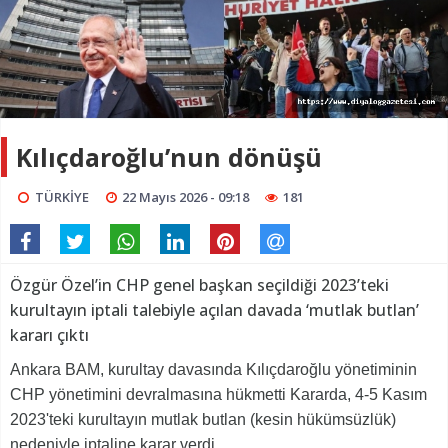
Kılıçdaroğlu’nun dönüşü
TÜRKİYE
22 Mayıs 2026 - 09:18
181
Özgür Özel’in CHP genel başkan seçildiği 2023’teki
kurultayın iptali talebiyle açılan davada ‘mutlak butlan’
kararı çıktı
Ankara BAM, kurultay davasında Kılıçdaroğlu yönetiminin
CHP yönetimini devralmasına hükmetti Kararda, 4-5 Kasım
2023'teki kurultayın mutlak butlan (kesin hükümsüzlük)
nedeniyle iptaline karar verdi.