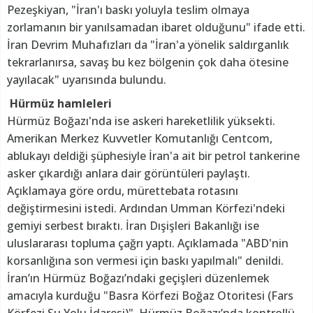
Pezeşkiyan, "İran'ı baskı yoluyla teslim olmaya
zorlamanın bir yanılsamadan ibaret olduğunu" ifade etti.
İran Devrim Muhafızları da "İran'a yönelik saldırganlık
tekrarlanırsa, savaş bu kez bölgenin çok daha ötesine
yayılacak" uyarısında bulundu.
Hürmüz hamleleri
Hürmüz Boğazı'nda ise askeri hareketlilik yüksekti.
Amerikan Merkez Kuvvetler Komutanlığı Centcom,
ablukayı deldiği şüphesiyle İran'a ait bir petrol tankerine
asker çıkardığı anlara dair görüntüleri paylaştı.
Açıklamaya göre ordu, mürettebata rotasını
değiştirmesini istedi. Ardından Umman Körfezi'ndeki
gemiyi serbest bıraktı. İran Dışişleri Bakanlığı ise
uluslararası topluma çağrı yaptı. Açıklamada "ABD'nin
korsanlığına son vermesi için baskı yapılmalı" denildi.
İran’ın Hürmüz Boğazı’ndaki geçişleri düzenlemek
amacıyla kurduğu "Basra Körfezi Boğaz Otoritesi (Fars
Körfezi Su Yolu İdaresi)", Hürmüz Boğazı’nda kontrollü