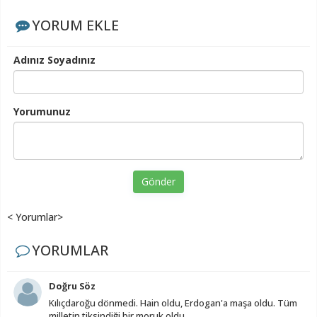
YORUM EKLE
Adınız Soyadınız
Yorumunuz
Gönder
< Yorumlar>
YORUMLAR
Doğru Söz
Kılıçdaroğu dönmedi. Hain oldu, Erdogan'a maşa oldu. Tüm
milletin tiksindiği bir moruk oldu.