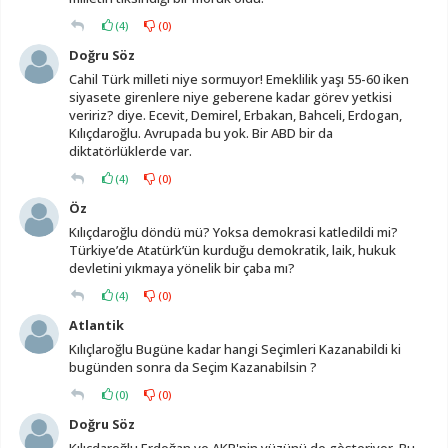
(
4
)
(
0
)
Doğru Söz
Cahil Türk milleti niye sormuyor! Emeklilik yaşı 55-60 iken
siyasete girenlere niye geberene kadar görev yetkisi
veririz? diye. Ecevit, Demirel, Erbakan, Bahceli, Erdogan,
Kılıçdaroğlu. Avrupada bu yok. Bir ABD bir da
diktatörlüklerde var.
(
4
)
(
0
)
Öz
Kılıçdaroğlu döndü mü? Yoksa demokrasi katledildi mi?
Türkiye’de Atatürk’ün kurduğu demokratik, laik, hukuk
devletini yıkmaya yönelik bir çaba mı?
(
4
)
(
0
)
Atlantik
Kılıçlaroğlu Bugüne kadar hangi Seçimleri Kazanabildi ki
bugünden sonra da Seçim Kazanabilsin ?
(
0
)
(
0
)
Doğru Söz