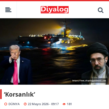
‘Korsanlık’
DÜNYA
22 Mayıs 2026 - 09:17
181