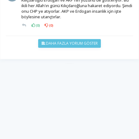
Kılıçdaroğlu Erdoğan ve AKP'nin yüzünü de gòsteriyor. Bu
ikili her Allah'ın günü Kılıçdaroğluna hakaret ediyordu. Şimdi
onu CHP ye atıyorlar. AKP ve Erdogan insanlık için işte
böylesine utançtırlar.
(
0
)
(
0
)
DAHA FAZLA YORUM GÖSTER
YUKARI ÇIK
Yazılım:
TE Bilişim
Diyalog Gazetesi - Tüm hakları saklıdır.
Copyright © 2026