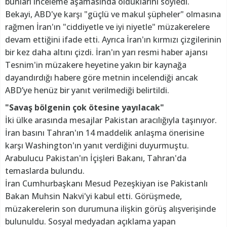
bunları inceleme aşamasında olduklarını söyledi.
Bekayi, ABD'ye karşı "güçlü ve makul şüpheler" olmasına
rağmen İran'ın "ciddiyetle ve iyi niyetle" müzakerelere
devam ettiğini ifade etti. Ayrıca İran'ın kırmızı çizgilerinin
bir kez daha altını çizdi. İran'ın yarı resmi haber ajansı
Tesnim'in müzakere heyetine yakın bir kaynağa
dayandırdığı habere göre metnin incelendiği ancak
ABD’ye henüz bir yanıt verilmediği belirtildi.
"Savaş bölgenin çok ötesine yayılacak"
İki ülke arasında mesajlar Pakistan aracılığıyla taşınıyor.
İran basını Tahran'ın 14 maddelik anlaşma önerisine
karşı Washington'ın yanıt verdiğini duyurmuştu.
Arabulucu Pakistan'ın İçişleri Bakanı, Tahran'da
temaslarda bulundu.
İran Cumhurbaşkanı Mesud Pezeşkiyan ise Pakistanlı
Bakan Muhsin Nakvi'yi kabul etti. Görüşmede,
müzakerelerin son durumuna ilişkin görüş alışverişinde
bulunuldu. Sosyal medyadan açıklama yapan