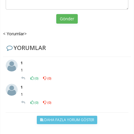
Gönder
< Yorumlar>
YORUMLAR
1
1
(
0
)
(
0
)
1
1
(
0
)
(
0
)
DAHA FAZLA YORUM GÖSTER