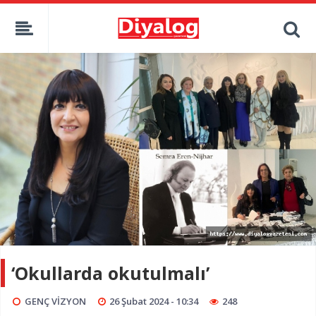
‘Okullarda okutulmalı’
GENÇ VİZYON
26 Şubat 2024 - 10:34
248