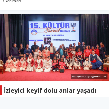
< Yorumlar>
İzleyici keyif dolu anlar yaşadı
KÜLTÜR & SANAT
27 Mart 2026 - 10:44
345