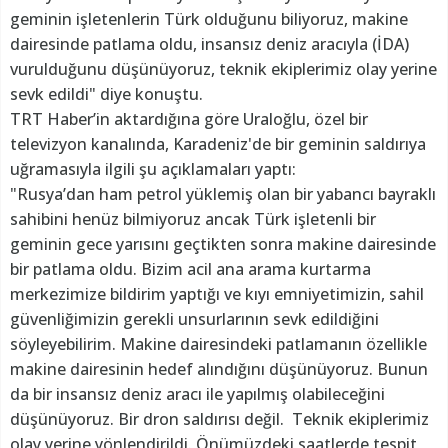
geminin işletenlerin Türk olduğunu biliyoruz, makine
dairesinde patlama oldu, insansız deniz aracıyla (İDA)
vurulduğunu düşünüyoruz, teknik ekiplerimiz olay yerine
sevk edildi" diye konuştu.
TRT Haber’in aktardığına göre Uraloğlu, özel bir
televizyon kanalında, Karadeniz'de bir geminin saldırıya
uğramasıyla ilgili şu açıklamaları yaptı:
"Rusya’dan ham petrol yüklemiş olan bir yabancı bayraklı
sahibini henüz bilmiyoruz ancak Türk işletenli bir
geminin gece yarısını geçtikten sonra makine dairesinde
bir patlama oldu. Bizim acil ana arama kurtarma
merkezimize bildirim yaptığı ve kıyı emniyetimizin, sahil
güvenliğimizin gerekli unsurlarının sevk edildiğini
söyleyebilirim. Makine dairesindeki patlamanın özellikle
makine dairesinin hedef alındığını düşünüyoruz. Bunun
da bir insansız deniz aracı ile yapılmış olabileceğini
düşünüyoruz. Bir dron saldırısı değil. Teknik ekiplerimiz
olay yerine yönlendirildi. Önümüzdeki saatlerde tespit