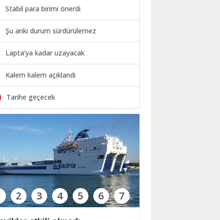
Stabil para birimi önerdi
Şu anki durum sürdürülemez
Lapta’ya kadar uzayacak
Kalem kalem açıklandı
0
Tarihe geçecek
1
2
3
4
5
6
7