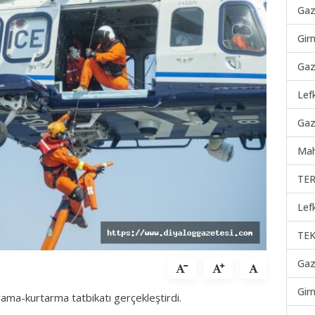
Gaz
Gir
Gaz
Lef
Gaz
Mah
TER
Lef
TEK
Gaz
Gir
ama-kurtarma tatbikatı gerçekleştirdi.