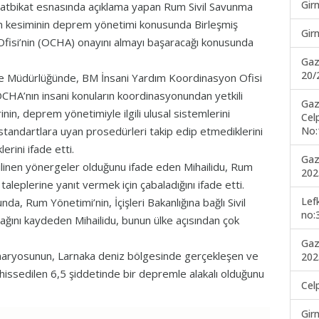
Gir
tatbikat esnasında açıklama yapan Rum Sivil Savunma
Rum kesiminin deprem yönetimi konusunda Birleşmiş
Gir
Ofisi’nin (OCHA) onayını almayı başaracağı konusunda
Gaz
20/
e Müdürlüğünde, BM İnsani Yardım Koordinasyon Ofisi
 OCHA’nın insani konuların koordinasyonundan yetkili
Gaz
inin, deprem yönetimiyle ilgili ulusal sistemlerini
Cel
No:
andartlara uyan prosedürleri takip edip etmediklerini
erini ifade etti.
Gaz
inen yönergeler olduğunu ifade eden Mihailidu, Rum
202
aleplerine yanıt vermek için çabaladığını ifade etti.
Lef
, Rum Yönetimi’nin, İçişleri Bakanlığına bağlı Sivil
no:
lacağını kaydeden Mihailidu, bunun ülke açısından çok
Gaz
naryosunun, Larnaka deniz bölgesinde gerçekleşen ve
202
 hissedilen 6,5 şiddetinde bir depremle alakalı olduğunu
Cel
Gir