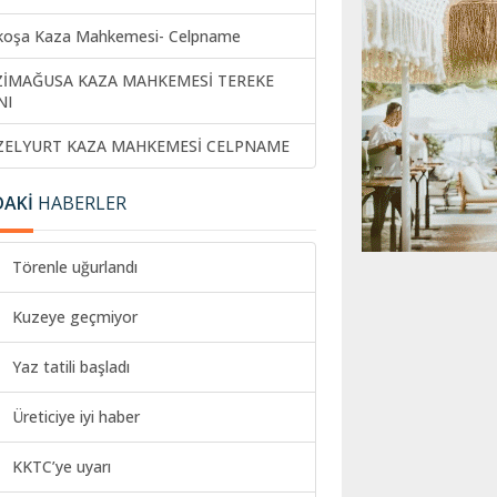
koşa Kaza Mahkemesi- Celpname
ZİMAĞUSA KAZA MAHKEMESİ TEREKE
NI
ZELYURT KAZA MAHKEMESİ CELPNAME
DAKİ
HABERLER
Törenle uğurlandı
Kuzeye geçmiyor
Yaz tatili başladı
Üreticiye iyi haber
KKTC’ye uyarı