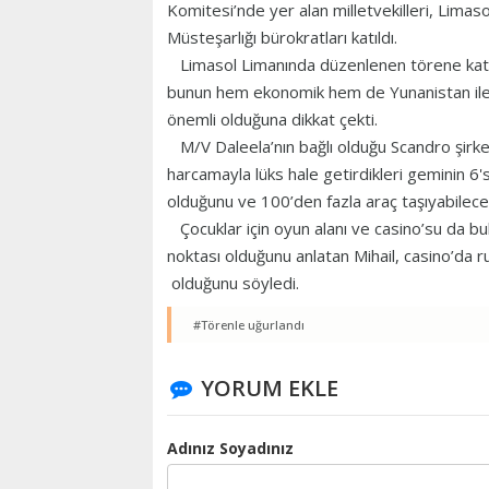
Komitesi’nde yer alan milletvekilleri, Limas
Müsteşarlığı bürokratları katıldı.
Limasol Limanında düzenlenen törene katıl
bunun hem ekonomik hem de Yunanistan ile K
önemli olduğuna dikkat çekti.
M/V Daleela’nın bağlı olduğu Scandro şirke
harcamayla lüks hale getirdikleri geminin 6'sı
olduğunu ve 100’den fazla araç taşıyabileceği
Çocuklar için oyun alanı ve casino’su da bu
noktası olduğunu anlatan Mihail, casino’da r
olduğunu söyledi.
#Törenle uğurlandı
YORUM EKLE
Adınız Soyadınız