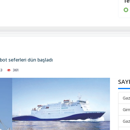
Yeni bir güç birliği
Te
GÜNEY
ibot seferleri dün başladı
53
361
SAY
Gaz
Gir
Gaz