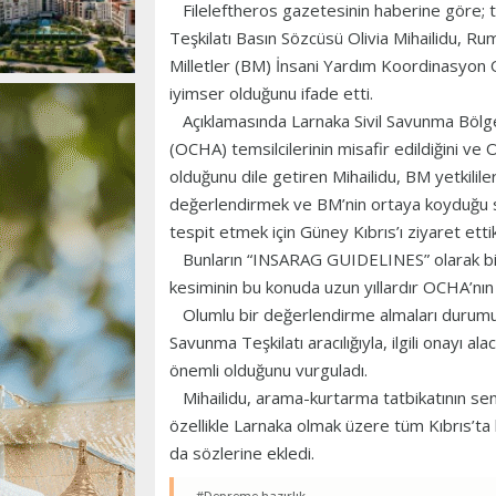
Fileleftheros gazetesinin haberine göre; 
Teşkilatı Basın Sözcüsü Olivia Mihailidu, 
Milletler (BM) İnsani Yardım Koordinasyon 
iyimser olduğunu ifade etti.
Açıklamasında Larnaka Sivil Savunma Bölg
(OCHA) temsilcilerinin misafir edildiğini ve
olduğunu dile getiren Mihailidu, BM yetkililer
değerlendirmek ve BM’nin ortaya koyduğu st
tespit etmek için Güney Kıbrıs’ı ziyaret ettikl
Bunların “INSARAG GUIDELINES” olarak bil
kesiminin bu konuda uzun yıllardır OCHA’nın t
Olumlu bir değerlendirme almaları durumunda
Savunma Teşkilatı aracılığıyla, ilgili onayı a
önemli olduğunu vurguladı.
Mihailidu, arama-kurtarma tatbikatının se
özellikle Larnaka olmak üzere tüm Kıbrıs’ta
da sözlerine ekledi.
#Depreme hazırlık