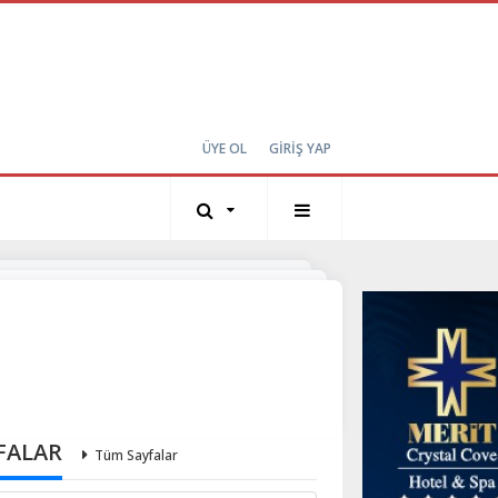
ÜYE OL
GİRİŞ YAP
FALAR
Tüm Sayfalar