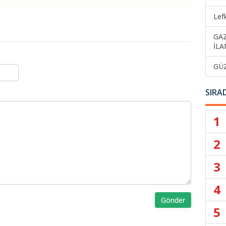
Lef
GA
İLA
GÜ
SIRA
1
2
3
4
Gönder
5