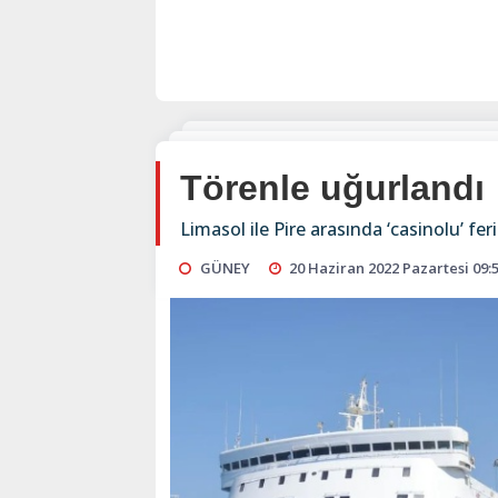
Törenle uğurlandı
Limasol ile Pire arasında ‘casinolu’ fer
GÜNEY
20 Haziran 2022 Pazartesi 09: