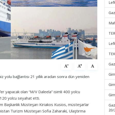
Lef
Gaz
Mah
TER
Lef
TEK
Gaz
Gir
z yolu bağlantısı 21 yıllık aradan sonra dün yeniden
Gir
er yapacak olan “M/V Daleela” isimli 400 yolcu
Gir
 120 yolcu seyahat etti.
m Başkanlık Müsteşarı Kiriakos Kusios, müsteşarlar
Gaz
20/
nistan Turizm Müsteşarı Sofia Zaharaki, Ulaştırma