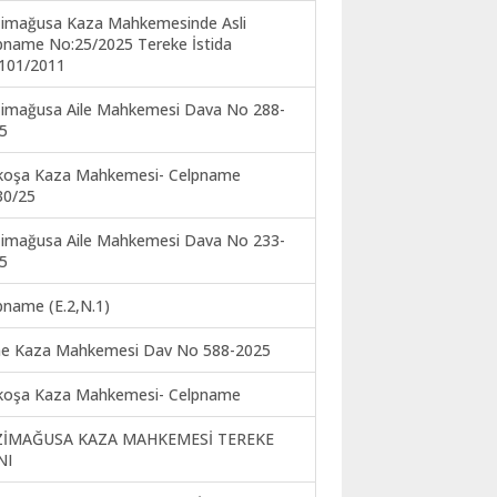
imağusa Kaza Mahkemesinde Asli
pname No:25/2025 Tereke İstida
101/2011
imağusa Aile Mahkemesi Dava No 288-
5
koşa Kaza Mahkemesi- Celpname
30/25
imağusa Aile Mahkemesi Dava No 233-
5
pname (E.2,N.1)
ne Kaza Mahkemesi Dav No 588-2025
koşa Kaza Mahkemesi- Celpname
ZİMAĞUSA KAZA MAHKEMESİ TEREKE
NI