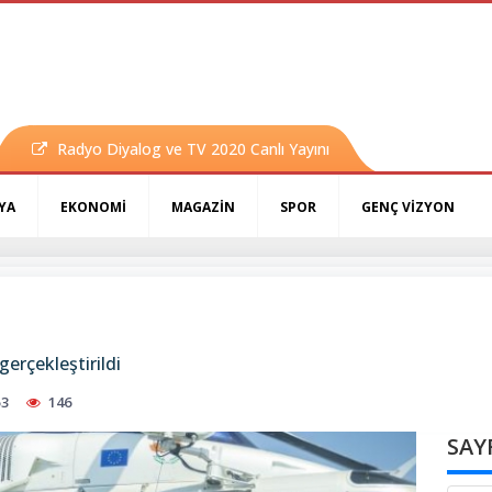
Radyo Diyalog ve TV 2020 Canlı Yayını
YA
EKONOMİ
MAGAZİN
SPOR
GENÇ VİZYON
erçekleştirildi
53
146
SAY