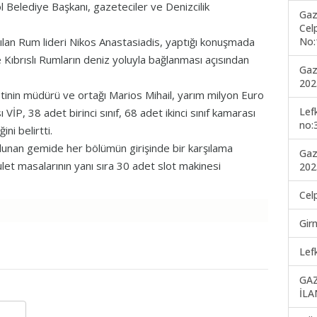
ol Belediye Başkanı, gazeteciler ve Denizcilik
Gaz
Cel
No:
an Rum lideri Nikos Anastasiadis, yaptığı konuşmada
ıbrıslı Rumların deniz yoluyla bağlanması açısından
Gaz
202
tinin müdürü ve ortağı Marios Mihail, yarım milyon Euro
Lef
 VİP, 38 adet birinci sınıf, 68 adet ikinci sınıf kamarası
no:
ni belirtti.
lunan gemide her bölümün girişinde bir karşılama
Gaz
ulet masalarının yanı sıra 30 adet slot makinesi
202
Cel
Gir
Lef
GA
İLA