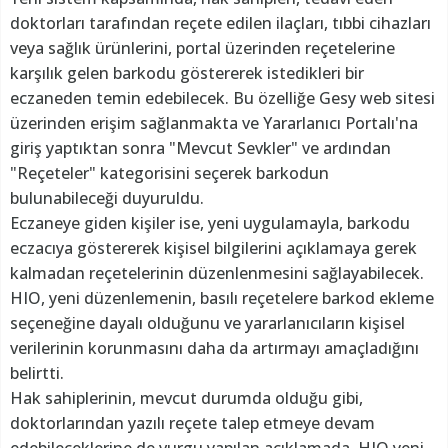
doktorları tarafından reçete edilen ilaçları, tıbbi cihazları
veya sağlık ürünlerini, portal üzerinden reçetelerine
karşılık gelen barkodu göstererek istedikleri bir
eczaneden temin edebilecek. Bu özelliğe Gesy web sitesi
üzerinden erişim sağlanmakta ve Yararlanıcı Portalı'na
giriş yaptıktan sonra "Mevcut Sevkler" ve ardından
"Reçeteler" kategorisini seçerek barkodun
bulunabileceği duyuruldu.
Eczaneye giden kişiler ise, yeni uygulamayla, barkodu
eczacıya göstererek kişisel bilgilerini açıklamaya gerek
kalmadan reçetelerinin düzenlenmesini sağlayabilecek.
HIO, yeni düzenlemenin, basılı reçetelere barkod ekleme
seçeneğine dayalı olduğunu ve yararlanıcıların kişisel
verilerinin korunmasını daha da artırmayı amaçladığını
belirtti.
Hak sahiplerinin, mevcut durumda olduğu gibi,
doktorlarından yazılı reçete talep etmeye devam
edebileceklerine de vurgu yapılan açıklamada, HIO yeni