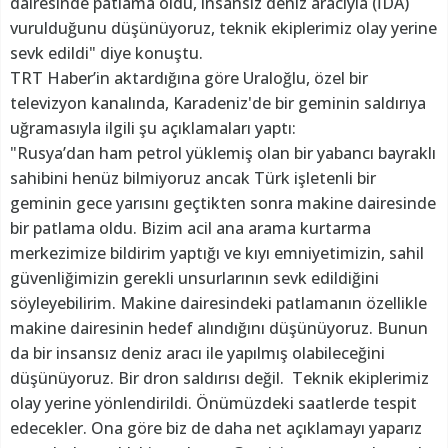
dairesinde patlama oldu, insansız deniz aracıyla (İDA)
vurulduğunu düşünüyoruz, teknik ekiplerimiz olay yerine
sevk edildi" diye konuştu.
TRT Haber’in aktardığına göre Uraloğlu, özel bir
televizyon kanalında, Karadeniz'de bir geminin saldırıya
uğramasıyla ilgili şu açıklamaları yaptı:
"Rusya’dan ham petrol yüklemiş olan bir yabancı bayraklı
sahibini henüz bilmiyoruz ancak Türk işletenli bir
geminin gece yarısını geçtikten sonra makine dairesinde
bir patlama oldu. Bizim acil ana arama kurtarma
merkezimize bildirim yaptığı ve kıyı emniyetimizin, sahil
güvenliğimizin gerekli unsurlarının sevk edildiğini
söyleyebilirim. Makine dairesindeki patlamanın özellikle
makine dairesinin hedef alındığını düşünüyoruz. Bunun
da bir insansız deniz aracı ile yapılmış olabileceğini
düşünüyoruz. Bir dron saldırısı değil. Teknik ekiplerimiz
olay yerine yönlendirildi. Önümüzdeki saatlerde tespit
edecekler. Ona göre biz de daha net açıklamayı yaparız