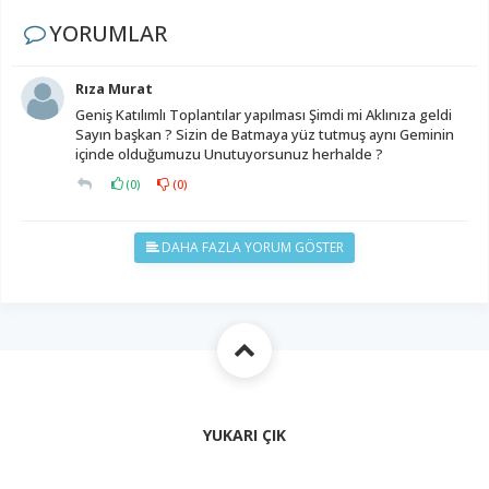
YORUMLAR
Rıza Murat
Geniş Katılımlı Toplantılar yapılması Şimdi mi Aklınıza geldi
Sayın başkan ? Sizin de Batmaya yüz tutmuş aynı Geminin
içinde olduğumuzu Unutuyorsunuz herhalde ?
(
0
)
(
0
)
DAHA FAZLA YORUM GÖSTER
YUKARI ÇIK