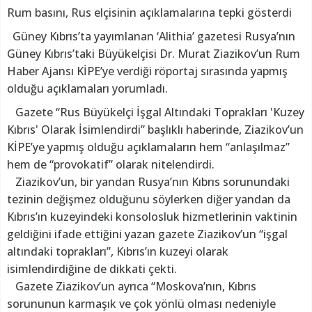
Rum basını, Rus elçisinin açıklamalarına tepki gösterdi
Güney Kıbrıs’ta yayımlanan ‘Alithia’ gazetesi Rusya’nın
Güney Kıbrıs’taki Büyükelçisi Dr. Murat Ziazikov’un Rum
Haber Ajansı KİPE’ye verdiği röportaj sırasında yapmış
olduğu açıklamaları yorumladı.
Gazete “Rus Büyükelçi İşgal Altındaki Toprakları 'Kuzey
Kıbrıs' Olarak İsimlendirdi” başlıklı haberinde, Ziazikov’un
KİPE’ye yapmış olduğu açıklamaların hem “anlaşılmaz”
hem de “provokatif” olarak nitelendirdi.
Ziazikov’un, bir yandan Rusya’nın Kıbrıs sorunundaki
tezinin değişmez olduğunu söylerken diğer yandan da
Kıbrıs’ın kuzeyindeki konsolosluk hizmetlerinin vaktinin
geldiğini ifade ettiğini yazan gazete Ziazikov’un “işgal
altındaki toprakları”, Kıbrıs’ın kuzeyi olarak
isimlendirdiğine de dikkati çekti.
Gazete Ziazikov’un ayrıca “Moskova’nın, Kıbrıs
sorununun karmaşık ve çok yönlü olması nedeniyle