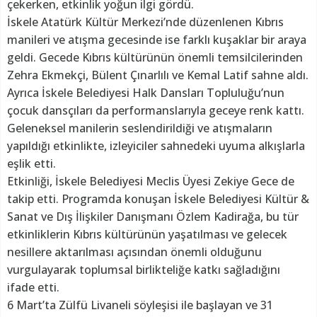
çekerken, etkinlik yoğun ilgi gördü.
İskele Atatürk Kültür Merkezi’nde düzenlenen Kıbrıs
manileri ve atışma gecesinde ise farklı kuşaklar bir araya
geldi. Gecede Kıbrıs kültürünün önemli temsilcilerinden
Zehra Ekmekçi, Bülent Çınarlılı ve Kemal Latif sahne aldı.
Ayrıca İskele Belediyesi Halk Dansları Topluluğu’nun
çocuk dansçıları da performanslarıyla geceye renk kattı.
Geleneksel manilerin seslendirildiği ve atışmaların
yapıldığı etkinlikte, izleyiciler sahnedeki uyuma alkışlarla
eşlik etti.
Etkinliği, İskele Belediyesi Meclis Üyesi Zekiye Gece de
takip etti. Programda konuşan İskele Belediyesi Kültür &
Sanat ve Dış İlişkiler Danışmanı Özlem Kadirağa, bu tür
etkinliklerin Kıbrıs kültürünün yaşatılması ve gelecek
nesillere aktarılması açısından önemli olduğunu
vurgulayarak toplumsal birlikteliğe katkı sağladığını
ifade etti.
6 Mart’ta Zülfü Livaneli söyleşisi ile başlayan ve 31