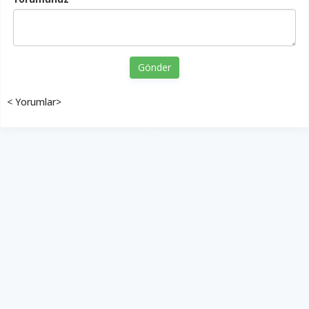
Gönder
< Yorumlar>
YUKARI ÇIK
Yazılım:
TE Bilişim
Diyalog Gazetesi - Tüm hakları saklıdır.
Copyright © 2026