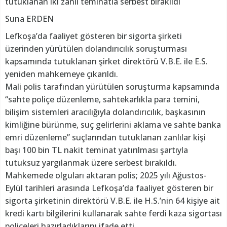
tutuklanan iki zanlı teminatla serbest bırakıldı
Suna ERDEN
Lefkoşa’da faaliyet gösteren bir sigorta şirketi
üzerinden yürütülen dolandırıcılık soruşturması
kapsamında tutuklanan şirket direktörü V.B.E. ile E.S.
yeniden mahkemeye çıkarıldı.
Mali polis tarafından yürütülen soruşturma kapsamında
“sahte poliçe düzenleme, sahtekarlıkla para temini,
bilişim sistemleri aracılığıyla dolandırıcılık, başkasının
kimliğine bürünme, suç gelirlerini aklama ve sahte banka
emri düzenleme” suçlarından tutuklanan zanlılar kişi
başı 100 bin TL nakit teminat yatırılması şartıyla
tutuksuz yargılanmak üzere serbest bırakıldı.
Mahkemede olguları aktaran polis; 2025 yılı Ağustos-
Eylül tarihleri arasında Lefkoşa’da faaliyet gösteren bir
sigorta şirketinin direktörü V.B.E. ile H.S.’nin 64 kişiye ait
kredi kartı bilgilerini kullanarak sahte ferdi kaza sigortası
poliçeleri hazırladıklarını ifade etti.