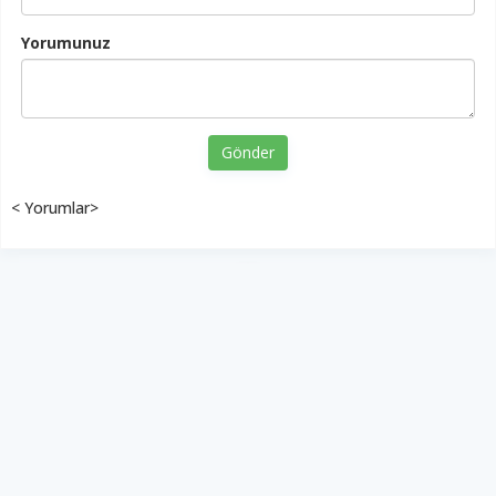
Yorumunuz
Gönder
< Yorumlar>
YUKARI ÇIK
Yazılım:
TE Bilişim
Diyalog Gazetesi - Tüm hakları saklıdır.