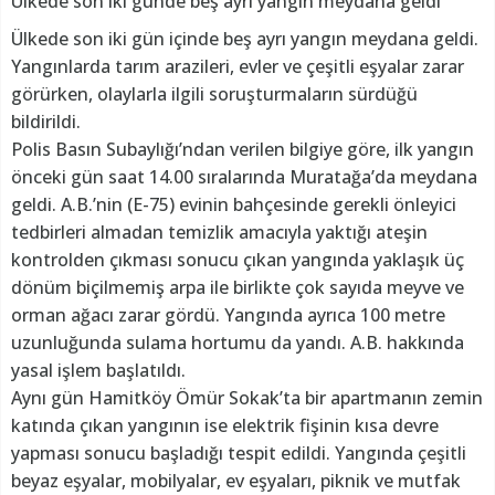
Ülkede son iki günde beş ayrı yangın meydana geldi
Ülkede son iki gün içinde beş ayrı yangın meydana geldi.
Yangınlarda tarım arazileri, evler ve çeşitli eşyalar zarar
görürken, olaylarla ilgili soruşturmaların sürdüğü
bildirildi.
Polis Basın Subaylığı’ndan verilen bilgiye göre, ilk yangın
önceki gün saat 14.00 sıralarında Muratağa’da meydana
geldi. A.B.’nin (E-75) evinin bahçesinde gerekli önleyici
tedbirleri almadan temizlik amacıyla yaktığı ateşin
kontrolden çıkması sonucu çıkan yangında yaklaşık üç
dönüm biçilmemiş arpa ile birlikte çok sayıda meyve ve
orman ağacı zarar gördü. Yangında ayrıca 100 metre
uzunluğunda sulama hortumu da yandı. A.B. hakkında
yasal işlem başlatıldı.
Aynı gün Hamitköy Ömür Sokak’ta bir apartmanın zemin
katında çıkan yangının ise elektrik fişinin kısa devre
yapması sonucu başladığı tespit edildi. Yangında çeşitli
beyaz eşyalar, mobilyalar, ev eşyaları, piknik ve mutfak