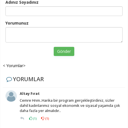
Adınız Soyadınız
Yorumunuz
Gönder
< Yorumlar>
YORUMLAR
Altay Fırat
Cemre Hnm..Harika bir program gerçekleştirdiniz, sizler
dahil kadınlarımız sosyal ekonomik ve siyasal yaşamda çok
daha fazla yer almalıdır..
(
1
)
(
1
)