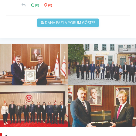
(
0
)
(
0
)
DAHA FAZLA YORUM GÖSTER