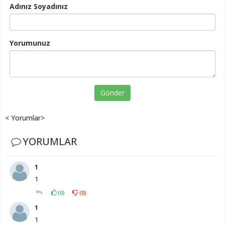
Adınız Soyadınız
Yorumunuz
Gönder
< Yorumlar>
YORUMLAR
1
1
(
0
)
(
0
)
1
1