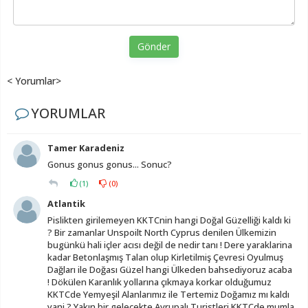
Gönder
< Yorumlar>
YORUMLAR
Tamer Karadeniz
Gonus gonus gonus... Sonuc?
(
1
)
(
0
)
Atlantik
Pislikten girilemeyen KKTCnin hangi Doğal Güzelliği kaldı ki
? Bir zamanlar Unspoilt North Cyprus denilen Ülkemizin
bugünkü hali içler acısı değil de nedir tanı ! Dere yaraklarina
kadar Betonlaşmış Talan olup Kirletilmiş Çevresi Oyulmuş
Dağları ile Doğası Güzel hangi Ülkeden bahsediyoruz acaba
! Dökülen Karanlık yollarına çıkmaya korkar olduğumuz
KKTCde Yemyeşil Alanlarımız ile Tertemiz Doğamız mı kaldı
yani ? Yakın bir gelecekte Avrupalı Turistleri KKTCde mumla