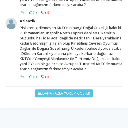
arar olacağımızın farkındamıyiz acaba ?
(
1
)
(
1
)
Atlantik
Pislikten girilemeyen KKTCnin hangi Doğal Güzelliği kaldı ki
? Bir zamanlar Unspoilt North Cyprus denilen Ülkemizin
bugünkü hali içler acısı değil de nedir tanı ! Dere yaraklarina
kadar Betonlaşmış Talan olup Kirletilmiş Çevresi Oyulmuş
Dağları ile Doğası Güzel hangi Ülkeden bahsediyoruz acaba
! Dökülen Karanlık yollarına çıkmaya korkar olduğumuz
KKTCde Yemyeşil Alanlarımız ile Tertemiz Doğamız mı kaldı
yani ? Yakın bir gelecekte Avrupalı Turistleri KKTCde mumla
arar olacağımızın farkındamıyiz acaba ?
(
1
)
(
1
)
DAHA FAZLA YORUM GÖSTER