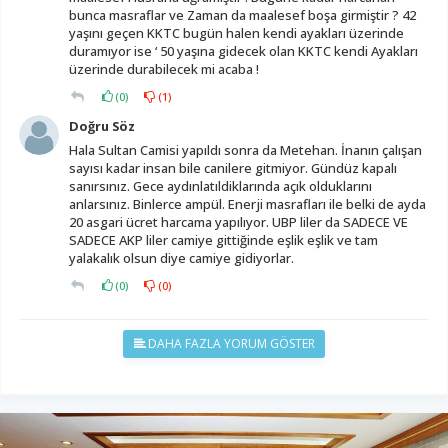
bunca masraflar ve Zaman da maalesef boşa girmiştir ? 42
yaşını geçen KKTC bugün halen kendi ayakları üzerinde
duramıyor ise ‘ 50 yaşına gidecek olan KKTC kendi Ayakları
üzerinde durabilecek mi acaba !
(
0
)
(
1
)
Doğru Söz
Hala Sultan Camisi yapıldı sonra da Metehan. İnanın çalışan
sayısı kadar insan bile canilere gitmiyor. Gündüz kapalı
sanırsınız. Gece aydınlatıldiklarında açık olduklarını
anlarsınız. Binlerce ampül. Enerji masrafları ile belki de ayda
20 asgari ücret harcama yapılıyor. UBP liler da SADECE VE
SADECE AKP liler camiye gittiğinde eşlik eşlik ve tam
yalakalık olsun diye camiye gidiyorlar.
(
0
)
(
0
)
DAHA FAZLA YORUM GÖSTER