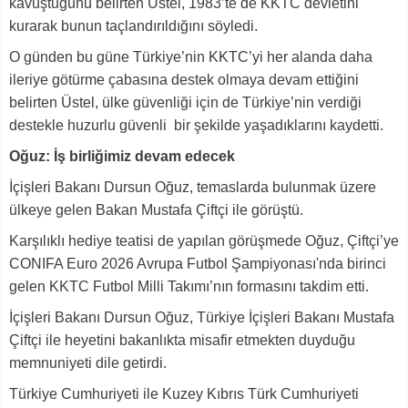
kavuştuğunu belirten Üstel, 1983’te de KKTC devletini
kurarak bunun taçlandırıldığını söyledi.
O günden bu güne Türkiye’nin KKTC’yi her alanda daha
ileriye götürme çabasına destek olmaya devam ettiğini
belirten Üstel, ülke güvenliği için de Türkiye’nin verdiği
destekle huzurlu güvenli bir şekilde yaşadıklarını kaydetti.
Oğuz: İş birliğimiz devam edecek
İçişleri Bakanı Dursun Oğuz, temaslarda bulunmak üzere
ülkeye gelen Bakan Mustafa Çiftçi ile görüştü.
Karşılıklı hediye teatisi de yapılan görüşmede Oğuz, Çiftçi’ye
CONIFA Euro 2026 Avrupa Futbol Şampiyonası'nda birinci
gelen KKTC Futbol Milli Takımı’nın formasını takdim etti.
İçişleri Bakanı Dursun Oğuz, Türkiye İçişleri Bakanı Mustafa
Çiftçi ile heyetini bakanlıkta misafir etmekten duyduğu
memnuniyeti dile getirdi.
Türkiye Cumhuriyeti ile Kuzey Kıbrıs Türk Cumhuriyeti