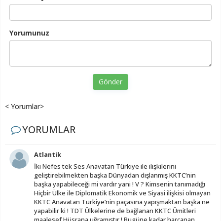
Yorumunuz
Gönder
< Yorumlar>
YORUMLAR
Atlantik
İki Nefes tek Ses Anavatan Türkiye ile ilişkilerini
geliştirebilmekten başka Dünyadan dışlanmış KKTC’nin
başka yapabileceği mi vardır yani ! V ? Kimsenin tanımadığı
Hiçbir Ülke ile Diplomatik Ekonomik ve Siyasi ilişkisi olmayan
KKTC Anavatan Türkiye’nin paçasına yapışmaktan başka ne
yapabilir ki ! TDT Ülkelerine de bağlanan KKTC Ümitleri
maalesef Hüsrana uğramıştır ! Bugüne kadar harcanan